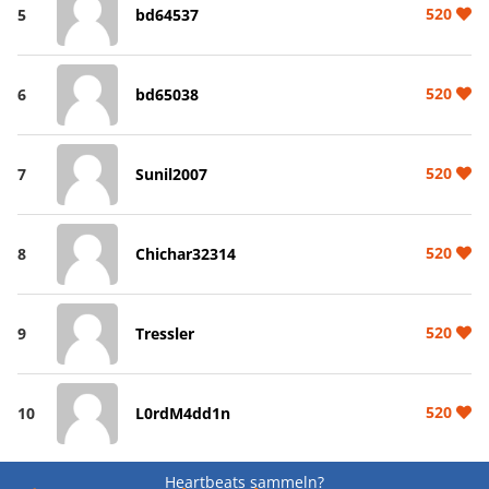
520
5
bd64537
520
6
bd65038
520
7
Sunil2007
520
8
Chichar32314
520
9
Tressler
520
10
L0rdM4dd1n
Heartbeats sammeln?