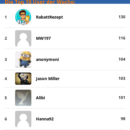
Die Top 10 User der Woche:
130
1
RabattRezept
116
2
MW197
104
3
anonymoni
103
4
Jason Miller
101
5
Alibi
98
6
Hanna92