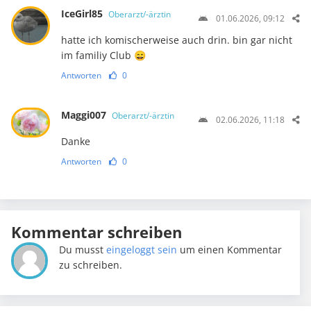
IceGirl85
Oberarzt/-ärztin
01.06.2026, 09:12
hatte ich komischerweise auch drin. bin gar nicht
im familiy Club 😄
Antworten
0
Maggi007
Oberarzt/-ärztin
02.06.2026, 11:18
Danke
Antworten
0
Kommentar schreiben
Du musst
eingeloggt sein
um einen Kommentar
zu schreiben.