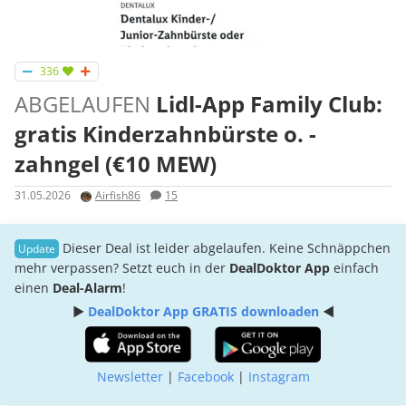
336
ABGELAUFEN
Lidl-App Family Club:
gratis Kinderzahnbürste o. -
zahngel (€10 MEW)
31.05.2026
Airfish86
15
Dieser Deal ist leider abgelaufen. Keine Schnäppchen
mehr verpassen? Setzt euch in der
DealDoktor App
einfach
einen
Deal-Alarm
!
►
DealDoktor App GRATIS downloaden
◄
Newsletter
|
Facebook
|
Instagram