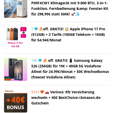
P09F4CW1 Klimagerät mit 9.000 BTU, 3-in-1-
Funktion, Fernbedienung &amp; Fenster-Kit
für 298,99€ statt 500€! 🚀🧊
7
🔥eff. GRATIS! 🤯 Apple iPhone 17 Pro
(512GB) + 2 Tarife (100GB Telekom + 10GB)
für 54,94€/Monat
190
🔥 eff. GRATIS 📱 Samsung Galaxy
S26 (256GB) für 19€ + 40GB 5G Vodafone
Allnet für 24,99€/Monat + 50€ Wechselbonus
(freenet Vodafone Allnet)
5101
🚗 Verivox: Kfz Versicherung
wechseln + 40€ BestChoice-/Amazon.de-
Gutschein