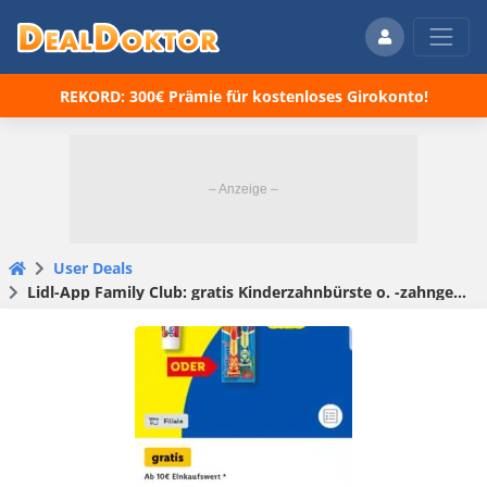
REKORD: 300€ Prämie für kostenloses Girokonto!
User Deals
Lidl-App Family Club: gratis Kinderzahnbürste o. -zahngel (€10 MEW)