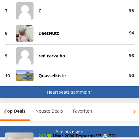
95
7
C
94
8
DeezNutz
93
9
red carvalho
90
10
Quasselkiste
Heartbeats sammeln?
Top Deals
Neuste Deals
Favoriten
Alle anzeigen
248
Über 200€ Ersparnis??! 🤯 TCL