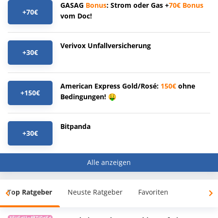
GASAG
Bonus
: Strom oder Gas +
70€
Bonus
+70€
vom Doc!
Verivox Unfallversicherung
+30€
American Express Gold/Rosé:
150€
ohne
+150€
Bedingungen! 🤑
Bitpanda
+30€
Alle anzeigen
Top Ratgeber
Neuste Ratgeber
Favoriten