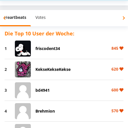
Heartbeats
Votes
Die Top 10 User der Woche:
845
1
friscodent34
620
2
KekseKekseKekse
600
3
bd4941
570
4
Brehmion