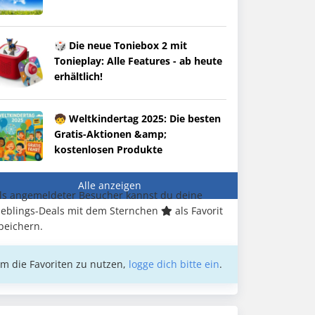
🎲 Die neue Toniebox 2 mit
Tonieplay: Alle Features - ab heute
erhältlich!
🧒 Weltkindertag 2025: Die besten
Gratis-Aktionen &amp;
kostenlosen Produkte
Alle anzeigen
ls angemeldeter Besucher kannst du deine
ieblings-Deals mit dem Sternchen
als Favorit
peichern.
m die Favoriten zu nutzen,
logge dich bitte ein
.