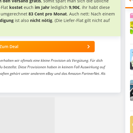
den Versand gratis
, somit spart man sich die übliche
Flat
kostet
euch
im Jahr
lediglich
9,90€
, ihr habt diese
nd umgerechnet
83 Cent pro Monat
. Auch nett: Nach einem
digung
ist also
nicht nötig
. (Die Liefer-Flat gilt nicht auf
Zum Deal
erhalten wir oftmals eine kleine Provision als Vergütung. Für dich
du bestellst. Diese Provisionen haben in keinem Fall Auswirkung auf
aften gehört unter anderem eBay und das Amazon PartnerNet. Als