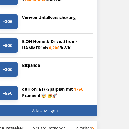
Verivox Unfallversicherung
+30€
E.ON Home & Drive: Strom-
+50€
HAMMER! ab
0,20€
/kWh!
Bitpanda
+30€
quirion: ETF-Sparplan mit
175€
+55€
Prämien! 🤯 🥳🚀
Alle anzeigen
op Ratgeber
Neuste Ratgeber
Favoriten