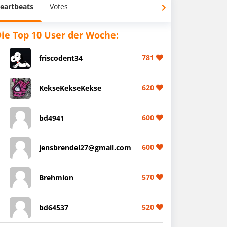
eartbeats
Votes
ie Top 10 User der Woche:
781
friscodent34
620
KekseKekseKekse
600
bd4941
600
jensbrendel27@gmail.com
570
Brehmion
520
bd64537