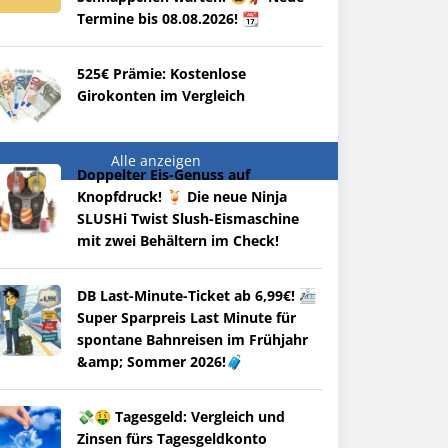
Termine bis 08.08.2026! 📆
525€ Prämie: Kostenlose
Girokonten im Vergleich
Alle anzeigen
Doppelter Eis-Genuss auf
Knopfdruck! 🍹 Die neue Ninja
SLUSHi Twist Slush-Eismaschine
mit zwei Behältern im Check!
DB Last-Minute-Ticket ab 6,99€! 🚈
Super Sparpreis Last Minute für
spontane Bahnreisen im Frühjahr
&amp; Sommer 2026!🧳
💸🤑 Tagesgeld: Vergleich und
Zinsen fürs Tagesgeldkonto