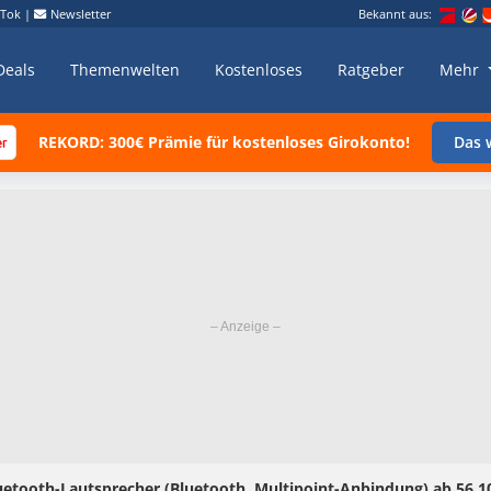
kTok
|
Newsletter
Bekannt aus:
Deals
Themenwelten
Kostenloses
Ratgeber
Mehr
REKORD: 300€ Prämie für kostenloses Girokonto!
Das w
tooth-Lautsprecher (Bluetooth, Multipoint-Anbindung) ab 56,10€