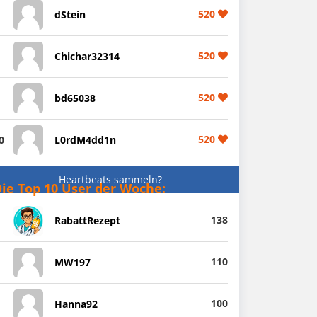
520
dStein
520
Chichar32314
520
bd65038
520
0
L0rdM4dd1n
Heartbeats sammeln?
ie Top 10 User der Woche:
138
RabattRezept
110
MW197
100
Hanna92