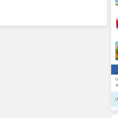
A
L
s
U