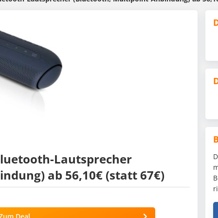
D
D
luetooth-Lautsprecher
D
m
indung) ab 56,10€ (statt 67€)
B
r
Zum Deal