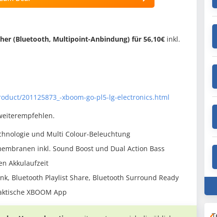
er (Bluetooth, Multipoint-Anbindung) für 56,10€
inkl.
roduct/201125873_-xboom-go-pl5-lg-electronics.html
 weiterempfehlen.
chnologie und Multi Colour-Beleuchtung
membranen inkl. Sound Boost und Dual Action Bass
en Akkulaufzeit
ink, Bluetooth Playlist Share, Bluetooth Surround Ready
raktische XBOOM App
T