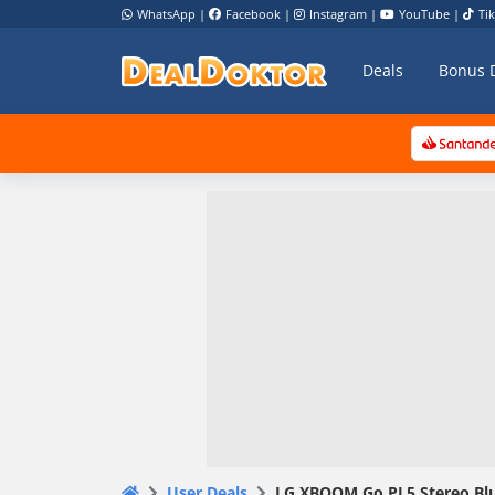
WhatsApp
|
Facebook
|
Instagram
|
YouTube
|
Ti
Deals
Bonus 
User Deals
LG XBOOM Go PL5 Stereo Blue