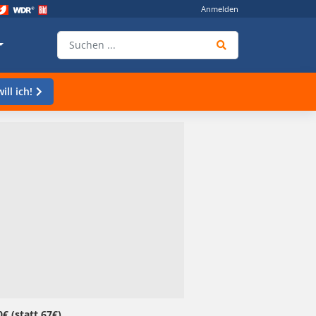
Anmelden
ill ich!
 (statt 67€)