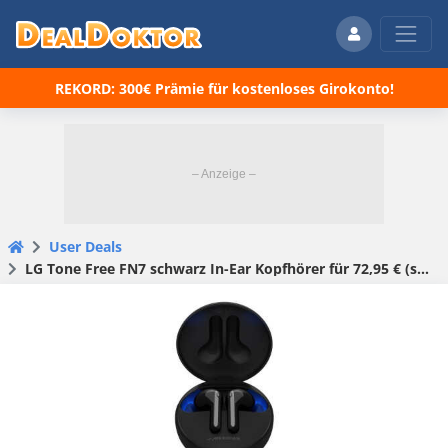
REKORD: 300€ Prämie für kostenloses Girokonto!
User Deals
LG Tone Free FN7 schwarz In-Ear Kopfhörer für 72,95 € (statt 106,90 €)