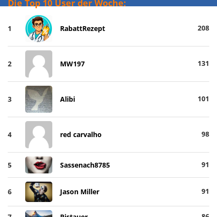
Die Top 10 User der Woche:
208
1
RabattRezept
131
2
MW197
101
3
Alibi
98
4
red carvalho
91
5
Sassenach8785
91
6
Jason Miller
86
7
Pistauer