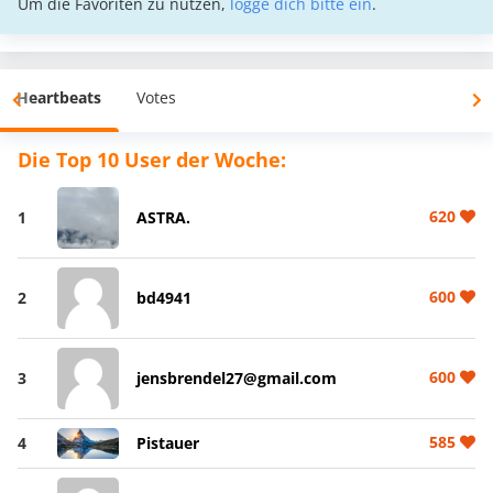
Um die Favoriten zu nutzen,
logge dich bitte ein
.
Heartbeats
Votes
Die Top 10 User der Woche:
620
1
ASTRA.
600
2
bd4941
600
3
jensbrendel27@gmail.com
585
4
Pistauer