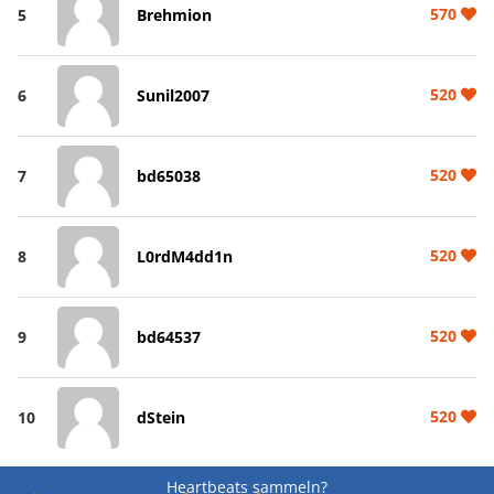
570
5
Brehmion
520
6
Sunil2007
520
7
bd65038
520
8
L0rdM4dd1n
520
9
bd64537
520
10
dStein
Heartbeats sammeln?