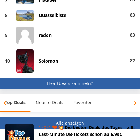
83
8
Quasselkiste
83
9
radon
82
10
Solomon
Heartbeats sammeln?
Top Deals
Neuste Deals
Favoriten
Alle anzeigen
17071
💥 Die besten Deals des Tages – z.B.
Last-Minute DB-Tickets schon ab 6,99€