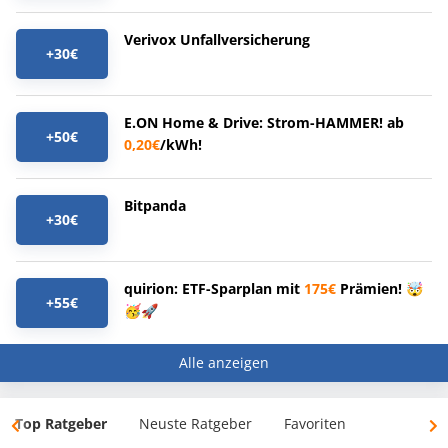
Verivox Unfallversicherung
+30€
E.ON Home & Drive: Strom-HAMMER! ab
+50€
0,20€
/kWh!
Bitpanda
+30€
quirion: ETF-Sparplan mit
175€
Prämien! 🤯
+55€
🥳🚀
Alle anzeigen
Top Ratgeber
Neuste Ratgeber
Favoriten