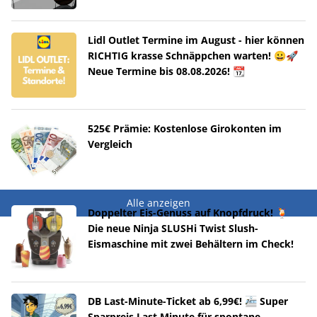
Lidl Outlet Termine im August - hier können
RICHTIG krasse Schnäppchen warten! 😀🚀
Neue Termine bis 08.08.2026! 📆
525€ Prämie: Kostenlose Girokonten im
Vergleich
Alle anzeigen
Doppelter Eis-Genuss auf Knopfdruck! 🍹
Die neue Ninja SLUSHi Twist Slush-
Eismaschine mit zwei Behältern im Check!
DB Last-Minute-Ticket ab 6,99€! 🚈 Super
Sparpreis Last Minute für spontane