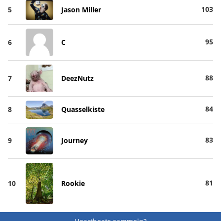
103
5
Jason Miller
95
6
C
88
7
DeezNutz
84
8
Quasselkiste
83
9
Journey
81
10
Rookie