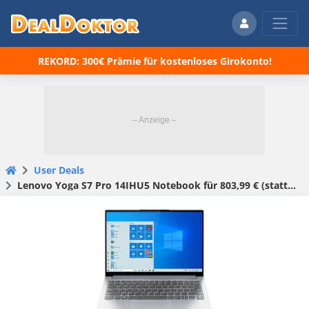
REKORD: 300€ Prämie für kostenloses Girokonto!
User Deals
Lenovo Yoga S7 Pro 14IHU5 Notebook für 803,99 € (statt 949,99 €)