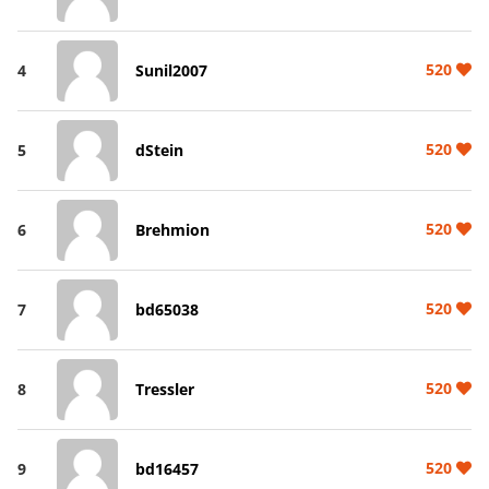
520
4
Sunil2007
520
5
dStein
520
6
Brehmion
520
7
bd65038
520
8
Tressler
520
9
bd16457