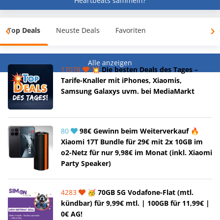
Heartbeats sammeln?
Top Deals
Neuste Deals
Favoriten
Alle anzeigen
17078
💥 Die besten Deals des Tages –
Tarife-Knaller mit iPhones, Xiaomis,
Samsung Galaxys uvm. bei MediaMarkt
80
98€ Gewinn beim Weiterverkauf 🔥
Xiaomi 17T Bundle für 29€ mit 2x 10GB im
o2-Netz für nur 9,98€ im Monat (inkl. Xiaomi
Party Speaker)
4283
🥳 70GB 5G Vodafone-Flat (mtl.
kündbar) für 9,99€ mtl. | 100GB für 11,99€ |
0€ AG!