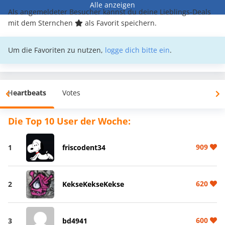
Alle anzeigen
Als angemeldeter Besucher kannst du deine Lieblings-Deals
mit dem Sternchen
als Favorit speichern.
Um die Favoriten zu nutzen,
logge dich bitte ein
.
Heartbeats
Votes
Die Top 10 User der Woche:
909
1
friscodent34
620
2
KekseKekseKekse
600
3
bd4941