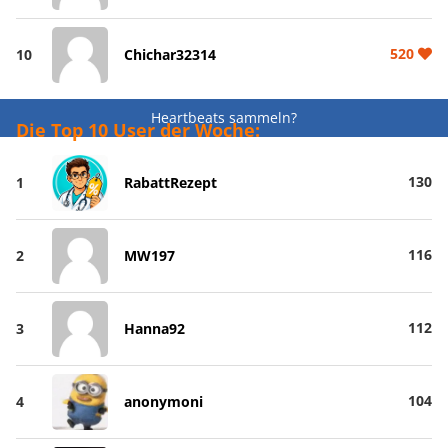
520
10
Chichar32314
Heartbeats sammeln?
Die Top 10 User der Woche:
130
1
RabattRezept
116
2
MW197
112
3
Hanna92
104
4
anonymoni