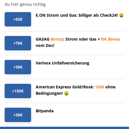
du hier genau richtig.
E.ON Strom und Gas: billiger als Check24! 🤑
+50€
GASAG
Bonus
: Strom oder Gas +
70€
Bonus
+70€
vom Doc!
Verivox Unfallversicherung
+30€
American Express Gold/Rosé:
150€
ohne
+150€
Bedingungen! 🤑
Bitpanda
+30€