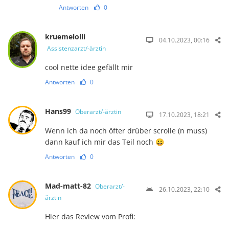
Antworten
0
kruemelolli
04.10.2023, 00:16
Assistenzarzt/-ärztin
cool nette idee gefällt mir
Antworten
0
Hans99
Oberarzt/-ärztin
17.10.2023, 18:21
Wenn ich da noch öfter drüber scrolle (n muss)
dann kauf ich mir das Teil noch 😀
Antworten
0
Mad-matt-82
Oberarzt/-
26.10.2023, 22:10
ärztin
Hier das Review vom Profi: