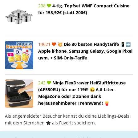
298
4-tlg. Topfset WMF Compact Cuisine
für 155,92€ (statt 200€)
14621
💥 Die 30 besten Handytarife 📱➡️
Apple iPhone, Samsung Galaxy, Google Pixel
uvm. + SIM-Only-Tarife
242
Ninja FlexDrawer Heißluftfritteuse
(AF550EU) für nur 119€! 😀 6,6-Liter-
MegaZone oder 2 Zonen dank
herausnehmbarer Trennwand! 🍟
Als angemeldeter Besucher kannst du deine Lieblings-Deals
mit dem Sternchen
als Favorit speichern.