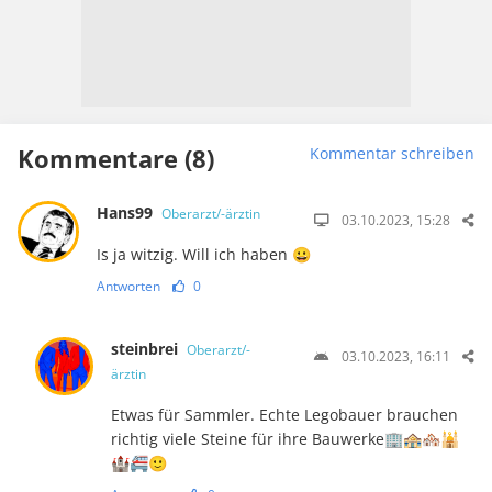
Kommentare (8)
Kommentar schreiben
Hans99
Oberarzt/-ärztin
03.10.2023, 15:28
Is ja witzig. Will ich haben 😀
Antworten
0
steinbrei
Oberarzt/-
03.10.2023, 16:11
ärztin
Etwas für Sammler. Echte Legobauer brauchen
richtig viele Steine für ihre Bauwerke🏢🏤🏘🕌
🏰🚝🙂