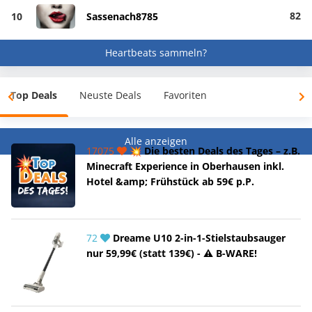
82
10
Sassenach8785
Heartbeats sammeln?
Top Deals
Neuste Deals
Favoriten
Alle anzeigen
17075
💥 Die besten Deals des Tages – z.B.
Minecraft Experience in Oberhausen inkl.
Hotel &amp; Frühstück ab 59€ p.P.
72
Dreame U10 2-in-1-Stielstaubsauger
nur 59,99€ (statt 139€) - ⚠️ B-WARE!