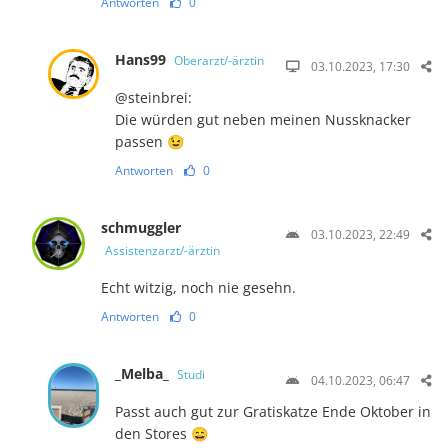
Antworten
0
Hans99
Oberarzt/-ärztin
03.10.2023, 17:30
@steinbrei:
Die würden gut neben meinen Nussknacker
passen 😉
Antworten
0
schmuggler
03.10.2023, 22:49
Assistenzarzt/-ärztin
Echt witzig, noch nie gesehn.
Antworten
0
_Melba_
Studi
04.10.2023, 06:47
Passt auch gut zur Gratiskatze Ende Oktober in
den Stores 😄