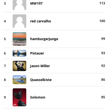
113
3
MW197
100
4
red carvalho
99
5
hamburgerjunge
93
6
Pistauer
92
7
Jason Miller
86
8
Quasselkiste
85
9
Solomon