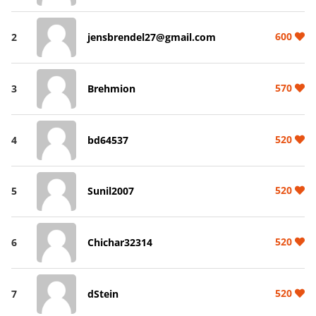
600
2
jensbrendel27@gmail.com
570
3
Brehmion
520
4
bd64537
520
5
Sunil2007
520
6
Chichar32314
520
7
dStein