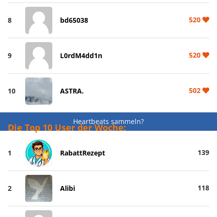
520
8
bd65038
520
9
L0rdM4dd1n
502
10
ASTRA.
Heartbeats sammeln?
Die Top 10 User der Woche:
139
1
RabattRezept
118
2
Alibi