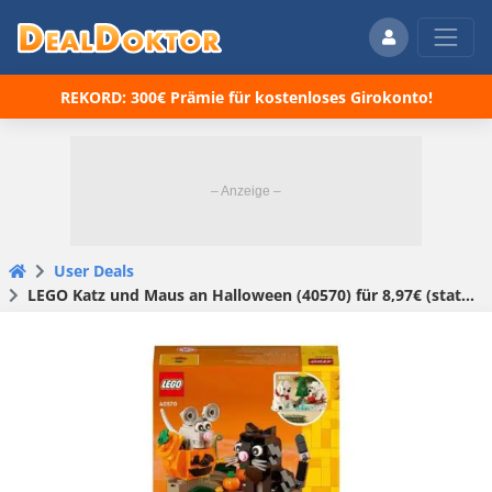
REKORD: 300€ Prämie für kostenloses Girokonto!
User Deals
LEGO Katz und Maus an Halloween (40570) für 8,97€ (statt 13€)