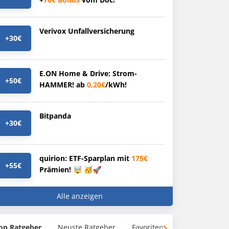
Verivox Unfallversicherung
+30€
E.ON Home & Drive: Strom-
+50€
HAMMER! ab
0,20€
/kWh!
Bitpanda
+30€
quirion: ETF-Sparplan mit
175€
+55€
Prämien! 🤯 🥳🚀
Alle anzeigen
op Ratgeber
Neuste Ratgeber
Favoriten