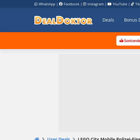
WhatsApp
|
Facebook
|
Instagram
|
YouTube
|
Ti
Deals
Bonus 
User Deals
LEGO City Mobile Polizei-Ein