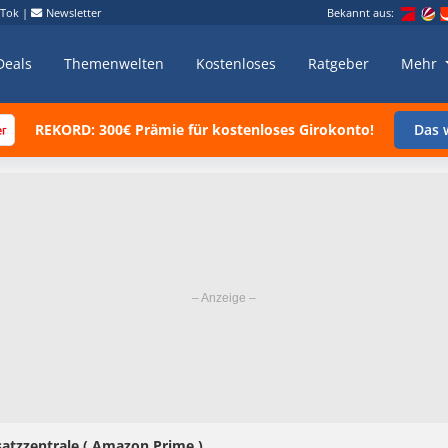
kTok
|
Newsletter
Bekannt aus:
Deals
Themenwelten
Kostenloses
Ratgeber
Mehr
REKORD: 300€ Prämie für kostenloses Girokonto!
Das w
satzzentrale ( Amazon Prime )