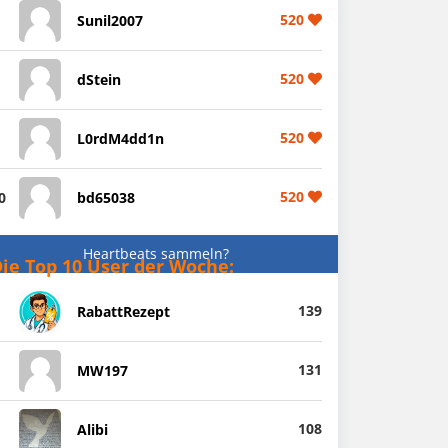
520
Sunil2007
520
dStein
520
L0rdM4dd1n
520
0
bd65038
Heartbeats sammeln?
ie Top 10 User der Woche:
139
RabattRezept
131
MW197
108
Alibi