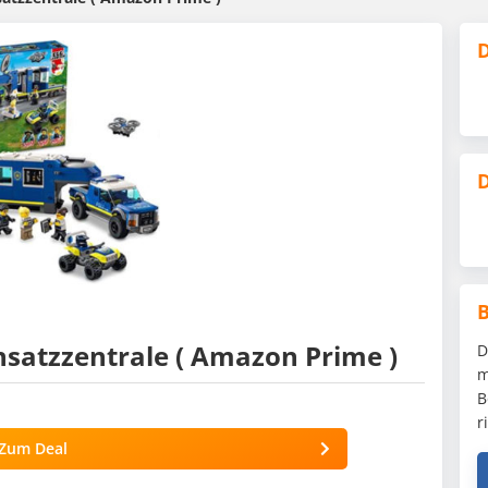
D
D
insatzzentrale ( Amazon Prime )
D
m
B
r
Zum Deal