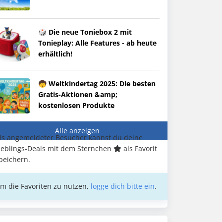
🎲 Die neue Toniebox 2 mit
Tonieplay: Alle Features - ab heute
erhältlich!
🧒 Weltkindertag 2025: Die besten
Gratis-Aktionen &amp;
kostenlosen Produkte
Alle anzeigen
ls angemeldeter Besucher kannst du deine
ieblings-Deals mit dem Sternchen
als Favorit
peichern.
m die Favoriten zu nutzen,
logge dich bitte ein
.