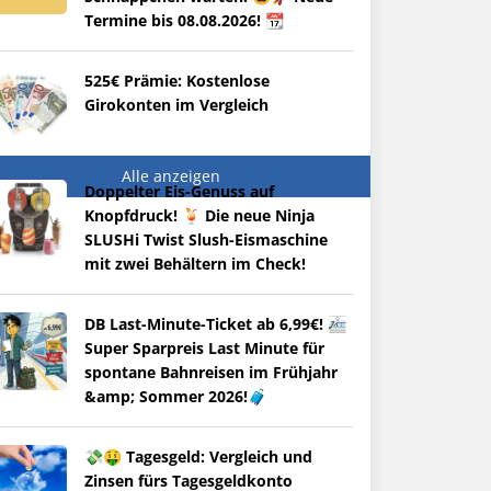
Termine bis 08.08.2026! 📆
525€ Prämie: Kostenlose
Girokonten im Vergleich
Alle anzeigen
Doppelter Eis-Genuss auf
Knopfdruck! 🍹 Die neue Ninja
SLUSHi Twist Slush-Eismaschine
mit zwei Behältern im Check!
DB Last-Minute-Ticket ab 6,99€! 🚈
Super Sparpreis Last Minute für
spontane Bahnreisen im Frühjahr
&amp; Sommer 2026!🧳
💸🤑 Tagesgeld: Vergleich und
Zinsen fürs Tagesgeldkonto