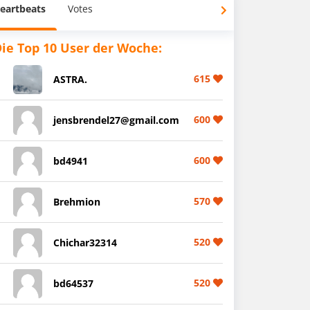
eartbeats
Votes
ie Top 10 User der Woche:
615
ASTRA.
600
jensbrendel27@gmail.com
600
bd4941
570
Brehmion
520
Chichar32314
520
bd64537