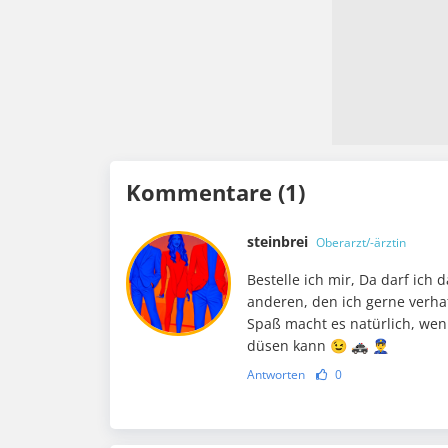
Kommentare (1)
steinbrei
Oberarzt/-ärztin
Bestelle ich mir, Da darf ich 
anderen, den ich gerne verha
Spaß macht es natürlich, wen
düsen kann 😉 🚓 👮‍♂️
Antworten
0