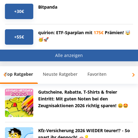
Bitpanda
+30€
quirion: ETF-Sparplan mit
175€
Prämien! 🤯
+55€
🥳🚀
Alle anzeigen
Top Ratgeber
Neuste Ratgeber
Favoriten
Gutscheine, Rabatte, T-Shirts & freier
Eintritt: Mit guten Noten bei den
Zeugnisaktionen 2026 richtig sparen! 😀🤩
Kfz-Versicherung 2026 WIEDER teurer!? - So
spart ihr dennoch! 🚗💡