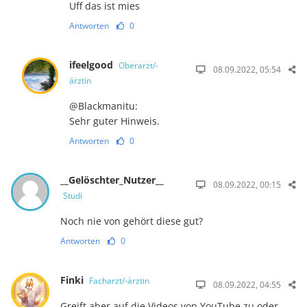
Uff das ist mies
Antworten
0
ifeelgood
Oberarzt/-
08.09.2022, 05:54
ärztin
@Blackmanitu:
Sehr guter Hinweis.
Antworten
0
__Gelöschter_Nutzer__
08.09.2022, 00:15
Studi
Noch nie von gehört diese gut?
Antworten
0
Finki
Facharzt/-ärztin
08.09.2022, 04:55
Greift aber auf die Videos von YouTube zu oder