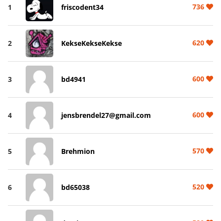
736
1
friscodent34
620
2
KekseKekseKekse
600
3
bd4941
600
4
jensbrendel27@gmail.com
570
5
Brehmion
520
6
bd65038