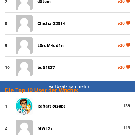
520
7
dStein
520
8
Chichar32314
520
9
L0rdM4dd1n
520
10
bd64537
Heartbeats sammeln?
Die Top 10 User der Woche:
139
1
RabattRezept
113
2
MW197