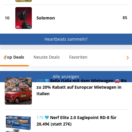
85
10
Solomon
Heartbeats sammeln?
Top Deals
Neuste Deals
Favoriten
Alle anzeigen
135
Bella Italia mit dem Mietwagen 🚘 Bis
zu 20% Rabatt auf Europcar Mietwagen in
Italien
175
Nerf Elite 2.0 Eaglepoint RD-8 für
20,49€ (statt 27€)