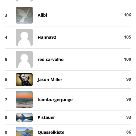
106
3
Alibi
105
4
Hanna92
100
5
red carvalho
99
6
Jason Miller
99
7
hamburgerjunge
93
8
Pistauer
86
9
Quasselkiste