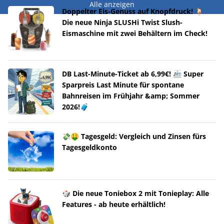
Alle anzeigen
Doppelter Eis-Genuss auf Knopfdruck! 🍹
Die neue Ninja SLUSHi Twist Slush-
Eismaschine mit zwei Behältern im Check!
DB Last-Minute-Ticket ab 6,99€! 🚈 Super
Sparpreis Last Minute für spontane
Bahnreisen im Frühjahr &amp; Sommer
2026!🧳
💸🤑 Tagesgeld: Vergleich und Zinsen fürs
Tagesgeldkonto
🎲 Die neue Toniebox 2 mit Tonieplay: Alle
Features - ab heute erhältlich!