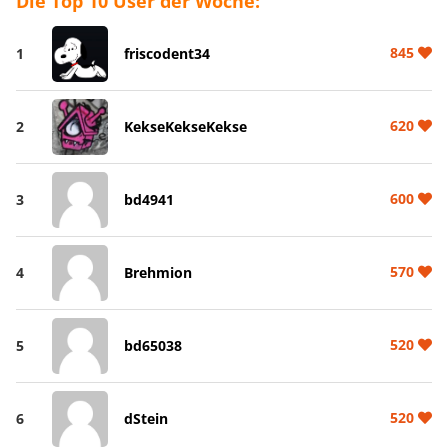
Die Top 10 User der Woche:
845
1
friscodent34
620
2
KekseKekseKekse
600
3
bd4941
570
4
Brehmion
520
5
bd65038
520
6
dStein