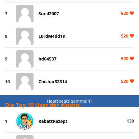
520
7
Sunil2007
520
8
L0rdM4dd1n
520
9
bd64537
520
10
Chichar32314
Heartbeats sammeln?
Die Top 10 User der Woche:
130
1
RabattRezept