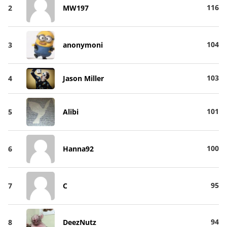
116
2
MW197
104
3
anonymoni
103
4
Jason Miller
101
5
Alibi
100
6
Hanna92
95
7
C
94
8
DeezNutz