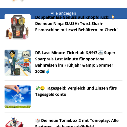
Alle anzeigen
Doppelter Eis-Genuss auf Knopfdruck! 🍹
Die neue Ninja SLUSHi Twist Slush-
Eismaschine mit zwei Behältern im Check!
DB Last-Minute-Ticket ab 6,99€! 🚈 Super
Sparpreis Last Minute für spontane
Bahnreisen im Frühjahr &amp; Sommer
2026!🧳
💸🤑 Tagesgeld: Vergleich und Zinsen fürs
Tagesgeldkonto
🎲 Die neue Toniebox 2 mit Tonieplay: Alle
Features - ab heute erhältlich!