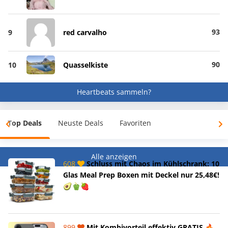
93
9
red carvalho
90
10
Quasselkiste
Heartbeats sammeln?
Top Deals
Neuste Deals
Favoriten
Alle anzeigen
608
Schluss mit Chaos im Kühlschrank: 10
Glas Meal Prep Boxen mit Deckel nur 25,48€!
🥑🫑🍓
899
Mit Kombivorteil effektiv GRATIS 🔥