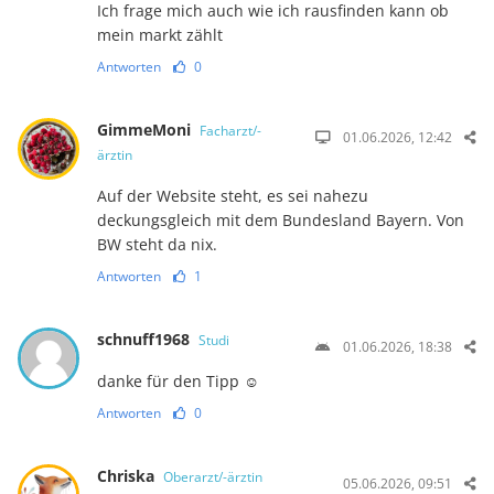
Ich frage mich auch wie ich rausfinden kann ob
mein markt zählt
Antworten
0
GimmeMoni
Facharzt/-
01.06.2026, 12:42
ärztin
Auf der Website steht, es sei nahezu
deckungsgleich mit dem Bundesland Bayern. Von
BW steht da nix.
Antworten
1
schnuff1968
Studi
01.06.2026, 18:38
danke für den Tipp ☺️
Antworten
0
Chriska
Oberarzt/-ärztin
05.06.2026, 09:51