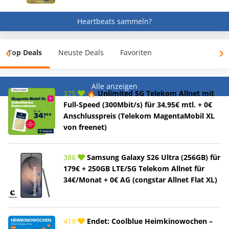
Heartbeats sammeln?
Top Deals
Neuste Deals
Favoriten
Alle anzeigen
375
🔥 Unlimited 5G Telekom Allnet mit
Full-Speed (300Mbit/s) für 34,95€ mtl. + 0€
Anschlusspreis (Telekom MagentaMobil XL
von freenet)
386
Samsung Galaxy S26 Ultra (256GB) für
179€ + 250GB LTE/5G Telekom Allnet für
34€/Monat + 0€ AG (congstar Allnet Flat XL)
419
Endet: Coolblue Heimkinowochen –