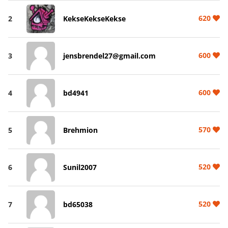
620
2
KekseKekseKekse
600
3
jensbrendel27@gmail.com
600
4
bd4941
570
5
Brehmion
520
6
Sunil2007
520
7
bd65038