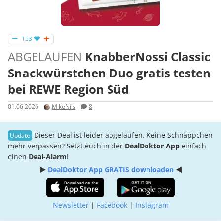
153
ABGELAUFEN
KnabberNossi Classic
Snackwürstchen Duo gratis testen
bei REWE Region Süd
01.06.2026
MikeNils
8
Dieser Deal ist leider abgelaufen. Keine Schnäppchen
mehr verpassen? Setzt euch in der
DealDoktor App
einfach
einen
Deal-Alarm
!
►
DealDoktor App GRATIS downloaden
◄
Newsletter
|
Facebook
|
Instagram