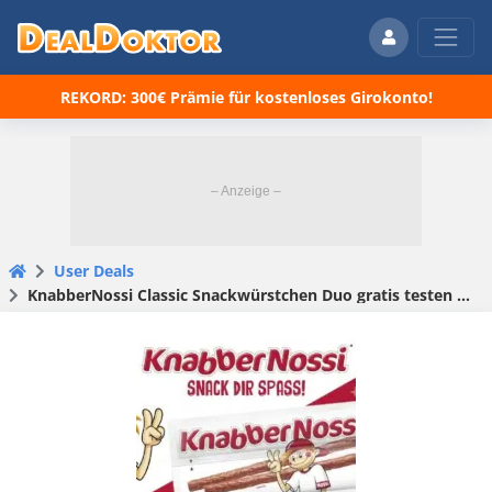
REKORD: 300€ Prämie für kostenloses Girokonto!
User Deals
KnabberNossi Classic Snackwürstchen Duo gratis testen bei REWE Region Süd