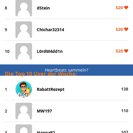
520
8
dStein
520
9
Chichar32314
520
10
L0rdM4dd1n
Heartbeats sammeln?
Die Top 10 User der Woche:
138
1
RabattRezept
110
2
MW197
107
3
Hanna92