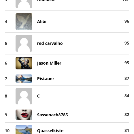
96
4
Alibi
95
5
red carvalho
95
6
Jason Miller
87
7
Pistauer
84
8
C
82
9
Sassenach8785
81
10
Quasselkiste