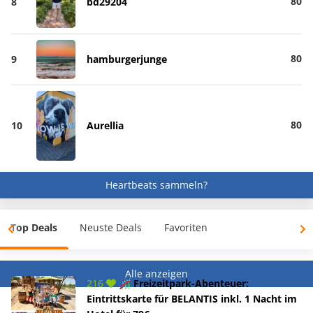
80
8
bd29204
80
9
hamburgerjunge
80
10
Aurellia
Heartbeats sammeln?
Top Deals
Neuste Deals
Favoriten
Alle anzeigen
216
🎢 Freizeitpark-Abenteuer:
Eintrittskarte für BELANTIS inkl. 1 Nacht im