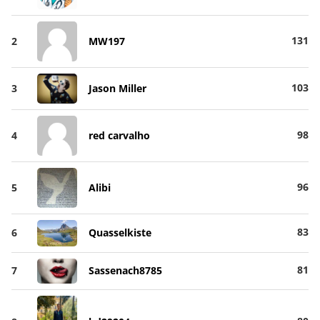
131
2
MW197
103
3
Jason Miller
98
4
red carvalho
96
5
Alibi
83
6
Quasselkiste
81
7
Sassenach8785