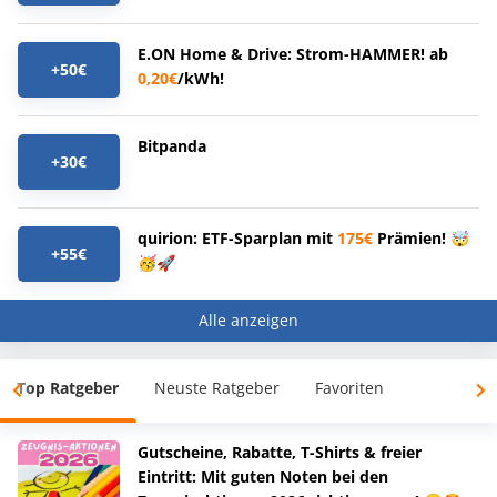
E.ON Home & Drive: Strom-HAMMER! ab
+50€
0,20€
/kWh!
Bitpanda
+30€
quirion: ETF-Sparplan mit
175€
Prämien! 🤯
+55€
🥳🚀
Alle anzeigen
Top Ratgeber
Neuste Ratgeber
Favoriten
Gutscheine, Rabatte, T-Shirts & freier
Eintritt: Mit guten Noten bei den