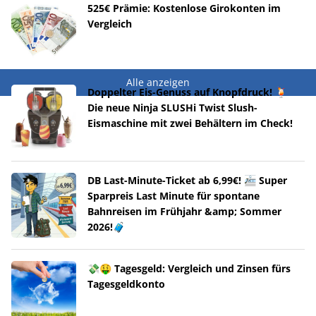
525€ Prämie: Kostenlose Girokonten im
Vergleich
Alle anzeigen
Doppelter Eis-Genuss auf Knopfdruck! 🍹
Die neue Ninja SLUSHi Twist Slush-
Eismaschine mit zwei Behältern im Check!
DB Last-Minute-Ticket ab 6,99€! 🚈 Super
Sparpreis Last Minute für spontane
Bahnreisen im Frühjahr &amp; Sommer
2026!🧳
💸🤑 Tagesgeld: Vergleich und Zinsen fürs
Tagesgeldkonto