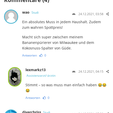
wao
Studi
24.12.2021, 03:58
Ein absolutes Muss in jedem Haushalt. Zudem
zum wahren Spottpreis!
Macht sich super zwischen meinem
Bananenpürierer von Milwaukee und dem
Kokosnuss-Spalter von Güde.
Antworten
0
lexmarkz13
24.12.2021, 04:15
Assistenzarzt/-ärztin
Stimmt – so was muss man einfach haben 😂😂
😂
Antworten
0
diverchriss
Studi