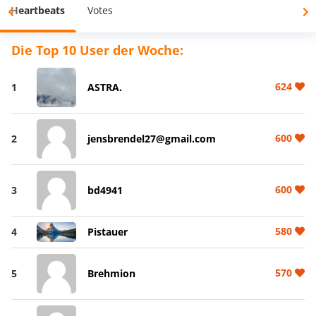
Heartbeats
Votes
Die Top 10 User der Woche:
624
1
ASTRA.
600
2
jensbrendel27@gmail.com
600
3
bd4941
580
4
Pistauer
570
5
Brehmion