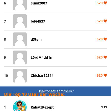
520
6
Sunil2007
520
7
bd64537
520
8
dStein
520
9
L0rdM4dd1n
520
10
Chichar32314
Heartbeats sammeln?
Die Top 10 User der Woche:
139
1
RabattRezept