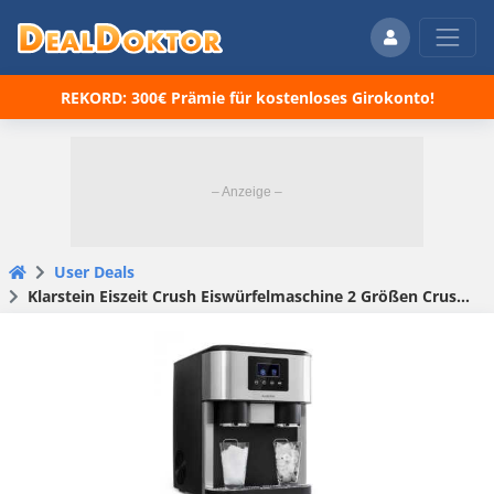
REKORD: 300€ Prämie für kostenloses Girokonto!
User Deals
Klarstein Eiszeit Crush Eis­wür­fel­ma­schi­ne 2 Größen Crushed Ice für 272,90 € (statt 349,99 €)