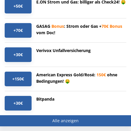
E.ON Strom und Gas: billiger als Check24! 🤑
+50€
GASAG
Bonus
: Strom oder Gas +
70€
Bonus
+70€
vom Doc!
Verivox Unfallversicherung
+30€
American Express Gold/Rosé:
150€
ohne
+150€
Bedingungen! 🤑
Bitpanda
+30€
Alle anzeigen