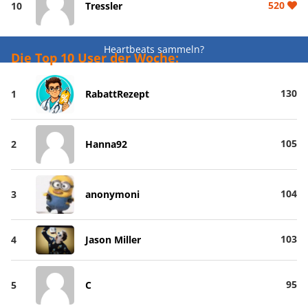
520
10
Tressler
Heartbeats sammeln?
Die Top 10 User der Woche:
130
1
RabattRezept
105
2
Hanna92
104
3
anonymoni
103
4
Jason Miller
95
5
C