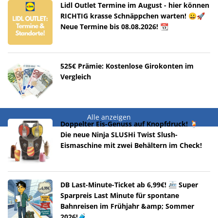
Lidl Outlet Termine im August - hier können
RICHTIG krasse Schnäppchen warten! 😀🚀
Neue Termine bis 08.08.2026! 📆
525€ Prämie: Kostenlose Girokonten im
Vergleich
Alle anzeigen
Doppelter Eis-Genuss auf Knopfdruck! 🍹
Die neue Ninja SLUSHi Twist Slush-
Eismaschine mit zwei Behältern im Check!
DB Last-Minute-Ticket ab 6,99€! 🚈 Super
Sparpreis Last Minute für spontane
Bahnreisen im Frühjahr &amp; Sommer
2026!🧳