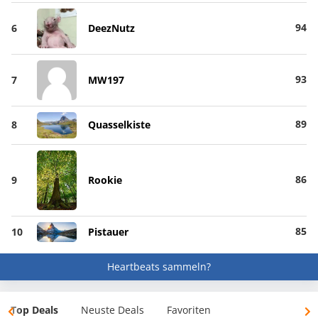
94
6
DeezNutz
93
7
MW197
89
8
Quasselkiste
86
9
Rookie
85
10
Pistauer
Heartbeats sammeln?
Top Deals
Neuste Deals
Favoriten