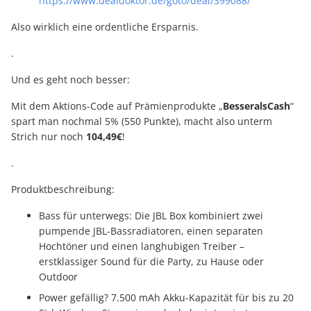
https://www.dealdoktor.de/goto/deal/399088/
Also wirklich eine ordentliche Ersparnis.
.
Und es geht noch besser:
Mit dem Aktions-Code auf Prämienprodukte „
BesseralsCash
“
spart man nochmal 5% (550 Punkte), macht also unterm
Strich nur noch
104,49€
!
.
Produktbeschreibung:
Bass für unterwegs: Die JBL Box kombiniert zwei
pumpende JBL-Bassradiatoren, einen separaten
Hochtöner und einen langhubigen Treiber –
erstklassiger Sound für die Party, zu Hause oder
Outdoor
Power gefällig? 7.500 mAh Akku-Kapazität für bis zu 20