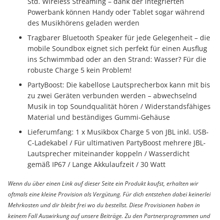
Std. Wireless Streaming – dank der integrierten
Powerbank können Handy oder Tablet sogar während
des Musikhörens geladen werden
Tragbarer Bluetooth Speaker für jede Gelegenheit – die
mobile Soundbox eignet sich perfekt für einen Ausflug
ins Schwimmbad oder an den Strand: Wasser? Für die
robuste Charge 5 kein Problem!
PartyBoost: Die kabellose Lautsprecherbox kann mit bis
zu zwei Geräten verbunden werden – abwechselnd
Musik in top Soundqualität hören / Widerstandsfähiges
Material und beständiges Gummi-Gehäuse
Lieferumfang: 1 x Musikbox Charge 5 von JBL inkl. USB-
C-Ladekabel / Für ultimativen PartyBoost mehrere JBL-
Lautsprecher miteinander koppeln / Wasserdicht
gemäß IP67 / Lange Akkulaufzeit / 30 Watt
Wenn du über einen Link auf dieser Seite ein Produkt kaufst, erhalten wir
oftmals eine kleine Provision als Vergütung. Für dich entstehen dabei keinerlei
Mehrkosten und dir bleibt frei wo du bestellst. Diese Provisionen haben in
keinem Fall Auswirkung auf unsere Beiträge. Zu den Partnerprogrammen und