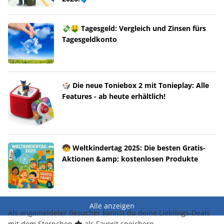
💸🤑 Tagesgeld: Vergleich und Zinsen fürs
Tagesgeldkonto
🎲 Die neue Toniebox 2 mit Tonieplay: Alle
Features - ab heute erhältlich!
🧒 Weltkindertag 2025: Die besten Gratis-
Aktionen &amp; kostenlosen Produkte
Alle anzeigen
Als angemeldeter Besucher kannst du deine Lieblings-Deals
mit dem Sternchen
als Favorit speichern.