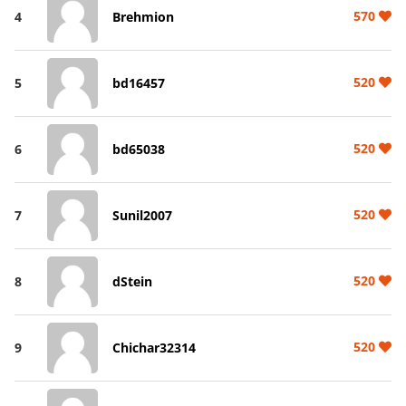
570
4
Brehmion
520
5
bd16457
520
6
bd65038
520
7
Sunil2007
520
8
dStein
520
9
Chichar32314