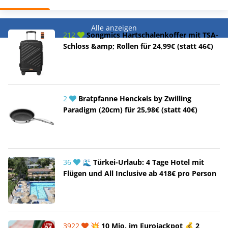
Alle anzeigen
212
Songmics Hartschalenkoffer mit TSA-
Schloss &amp; Rollen für 24,99€ (statt 46€)
2
Bratpfanne Henckels by Zwilling
Paradigm (20cm) für 25,98€ (statt 40€)
36
🌊 Türkei-Urlaub: 4 Tage Hotel mit
Flügen und All Inclusive ab 418€ pro Person
3922
💥 10 Mio. im Eurojackpot 💰 2