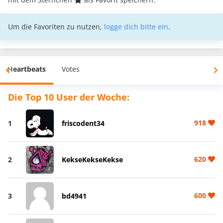
Um die Favoriten zu nutzen,
logge dich bitte ein
.
Heartbeats
Votes
Die Top 10 User der Woche:
918
1
friscodent34
620
2
KekseKekseKekse
600
3
bd4941