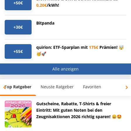
+50€
0,20€
/kWh!
Bitpanda
+30€
quirion: ETF-Sparplan mit
175€
Prämien! 🤯
+55€
🥳🚀
Alle anzeigen
Top Ratgeber
Neuste Ratgeber
Favoriten
Gutscheine, Rabatte, T-Shirts & freier
Eintritt: Mit guten Noten bei den
Zeugnisaktionen 2026 richtig sparen! 😀🤩