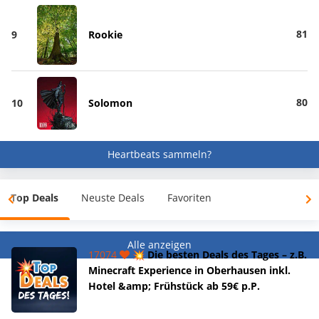
81
9
Rookie
80
10
Solomon
Heartbeats sammeln?
Top Deals
Neuste Deals
Favoriten
Alle anzeigen
17074
💥 Die besten Deals des Tages – z.B.
Minecraft Experience in Oberhausen inkl.
Hotel &amp; Frühstück ab 59€ p.P.