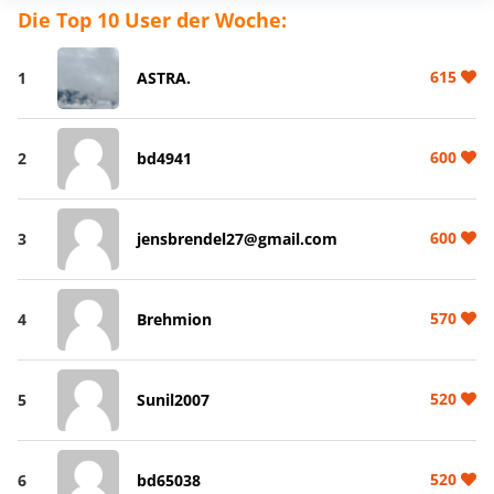
Die Top 10 User der Woche:
615
1
ASTRA.
600
2
bd4941
600
3
jensbrendel27@gmail.com
570
4
Brehmion
520
5
Sunil2007
520
6
bd65038