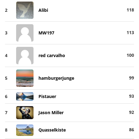
118
2
Alibi
113
3
MW197
100
4
red carvalho
99
5
hamburgerjunge
93
6
Pistauer
92
7
Jason Miller
86
8
Quasselkiste