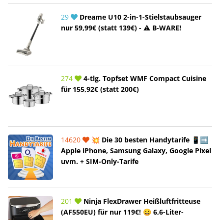
29
Dreame U10 2-in-1-Stielstaubsauger
nur 59,99€ (statt 139€) - ⚠️ B-WARE!
274
4-tlg. Topfset WMF Compact Cuisine
für 155,92€ (statt 200€)
14620
💥 Die 30 besten Handytarife 📱➡️
Apple iPhone, Samsung Galaxy, Google Pixel
uvm. + SIM-Only-Tarife
201
Ninja FlexDrawer Heißluftfritteuse
(AF550EU) für nur 119€! 😀 6,6-Liter-