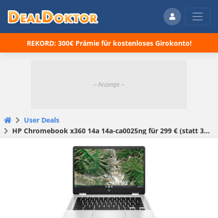
REKORD: 300€ Prämie für kostenloses Girokonto!
User Deals
HP Chromebook x360 14a 14a-ca0025ng für 299 € (statt 380,90 €)