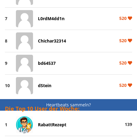
520
7
L0rdM4dd1n
520
8
Chichar32314
520
9
bd64537
520
10
dStein
Heartbeats sammeln?
Die Top 10 User der Woche:
139
1
RabattRezept