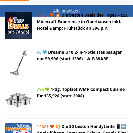
Alle anzeigen
17075
💥 Die besten Deals des Tages – z.B.
Minecraft Experience in Oberhausen inkl.
Hotel &amp; Frühstück ab 59€ p.P.
66
Dreame U10 2-in-1-Stielstaubsauger
nur 59,99€ (statt 139€) - ⚠️ B-WARE!
296
4-tlg. Topfset WMF Compact Cuisine
für 155,92€ (statt 200€)
14621
💥 Die 30 besten Handytarife 📱➡️
Apple iPhone, Samsung Galaxy, Google Pixel