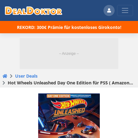
REKORD: 300€ Prämie für kostenloses Girokonto!
User Deals
Hot Wheels Unleashed Day One Edition für PS5 ( Amazon Prime )