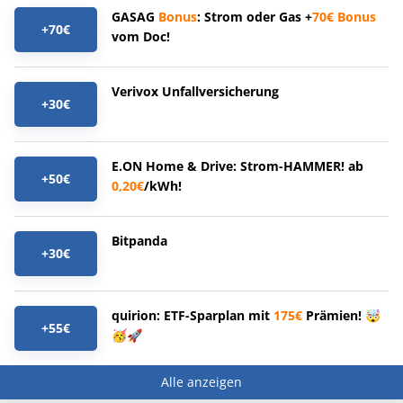
GASAG
Bonus
: Strom oder Gas +
70€
Bonus
+70€
vom Doc!
Verivox Unfallversicherung
+30€
E.ON Home & Drive: Strom-HAMMER! ab
+50€
0,20€
/kWh!
Bitpanda
+30€
quirion: ETF-Sparplan mit
175€
Prämien! 🤯
+55€
🥳🚀
Alle anzeigen