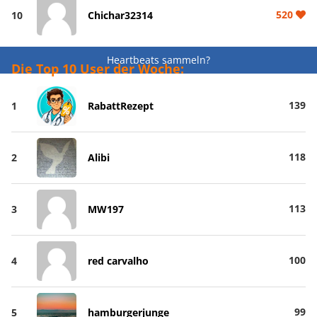
520
10
Chichar32314
Heartbeats sammeln?
Die Top 10 User der Woche:
139
1
RabattRezept
118
2
Alibi
113
3
MW197
100
4
red carvalho
99
5
hamburgerjunge