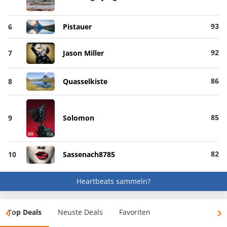
93
6
Pistauer
92
7
Jason Miller
86
8
Quasselkiste
85
9
Solomon
82
10
Sassenach8785
Heartbeats sammeln?
Top Deals
Neuste Deals
Favoriten