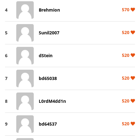
570
4
Brehmion
520
5
Sunil2007
520
6
dStein
520
7
bd65038
520
8
L0rdM4dd1n
520
9
bd64537