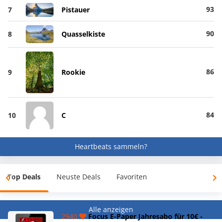
93
7
Pistauer
90
8
Quasselkiste
86
9
Rookie
84
10
C
Heartbeats sammeln?
Top Deals
Neuste Deals
Favoriten
Alle anzeigen
2940
Focus E-Paper Jahresabo für 10€ -