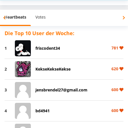
Heartbeats
Votes
Die Top 10 User der Woche:
781
1
friscodent34
620
2
KekseKekseKekse
600
3
jensbrendel27@gmail.com
600
4
bd4941