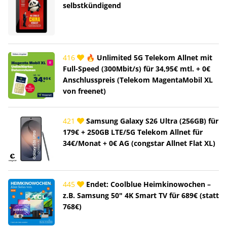
selbstkündigend
416
🔥 Unlimited 5G Telekom Allnet mit
Full-Speed (300Mbit/s) für 34,95€ mtl. + 0€
Anschlusspreis (Telekom MagentaMobil XL
von freenet)
421
Samsung Galaxy S26 Ultra (256GB) für
179€ + 250GB LTE/5G Telekom Allnet für
34€/Monat + 0€ AG (congstar Allnet Flat XL)
445
Endet: Coolblue Heimkinowochen –
z.B. Samsung 50" 4K Smart TV für 689€ (statt
768€)