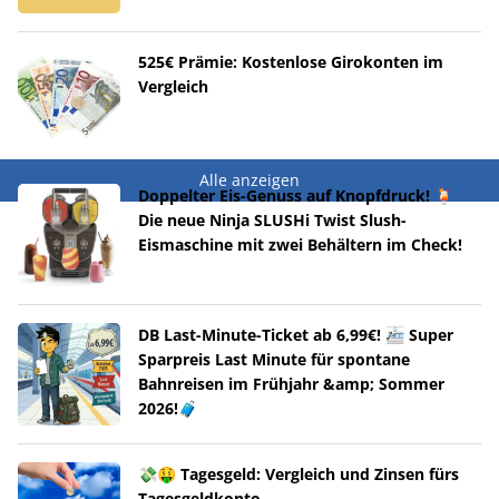
525€ Prämie: Kostenlose Girokonten im
Vergleich
Alle anzeigen
Doppelter Eis-Genuss auf Knopfdruck! 🍹
Die neue Ninja SLUSHi Twist Slush-
Eismaschine mit zwei Behältern im Check!
DB Last-Minute-Ticket ab 6,99€! 🚈 Super
Sparpreis Last Minute für spontane
Bahnreisen im Frühjahr &amp; Sommer
2026!🧳
💸🤑 Tagesgeld: Vergleich und Zinsen fürs
Tagesgeldkonto