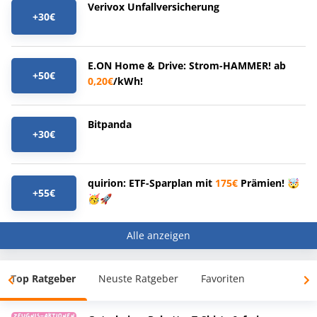
Verivox Unfallversicherung
+30€
E.ON Home & Drive: Strom-HAMMER! ab
+50€
0,20€
/kWh!
Bitpanda
+30€
quirion: ETF-Sparplan mit
175€
Prämien! 🤯
+55€
🥳🚀
Alle anzeigen
Top Ratgeber
Neuste Ratgeber
Favoriten