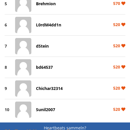
570
5
Brehmion
520
6
L0rdM4dd1n
520
7
dStein
520
8
bd64537
520
9
Chichar32314
520
10
Sunil2007
Heartbeats sammeln?