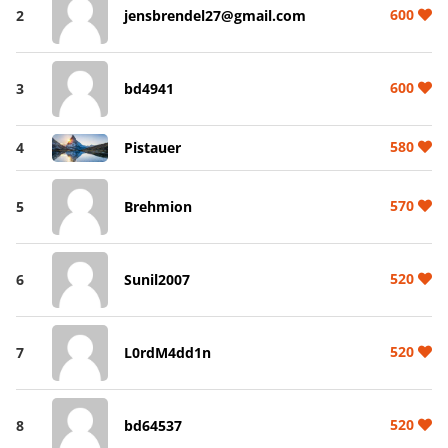
600
2
jensbrendel27@gmail.com
600
3
bd4941
580
4
Pistauer
570
5
Brehmion
520
6
Sunil2007
520
7
L0rdM4dd1n
520
8
bd64537