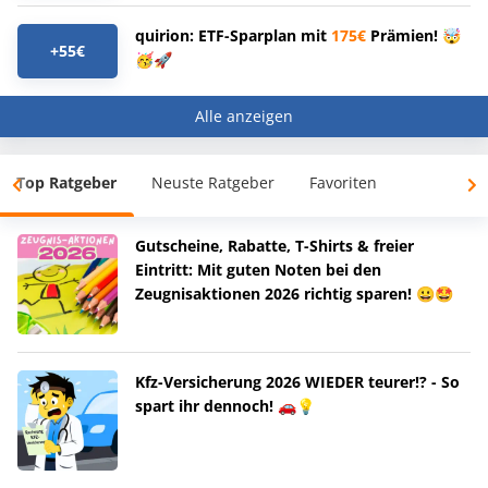
quirion: ETF-Sparplan mit
175€
Prämien! 🤯
+55€
🥳🚀
Alle anzeigen
Top Ratgeber
Neuste Ratgeber
Favoriten
Gutscheine, Rabatte, T-Shirts & freier
Eintritt: Mit guten Noten bei den
Zeugnisaktionen 2026 richtig sparen! 😀🤩
Kfz-Versicherung 2026 WIEDER teurer!? - So
spart ihr dennoch! 🚗💡