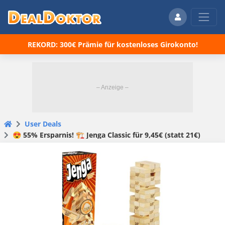
REKORD: 300€ Prämie für kostenloses Girokonto!
User Deals
😍 55% Ersparnis! 🏗️ Jenga Classic für 9,45€ (statt 21€)