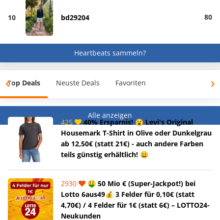
80
10
bd29204
Heartbeats sammeln?
Top Deals
Neuste Deals
Favoriten
Alle anzeigen
425
40% Ersparnis! 😮 Levi's Original
Housemark T-Shirt in Olive oder Dunkelgrau
ab 12,50€ (statt 21€) - auch andere Farben
teils günstig erhältlich! 😀
2930
🤑 50 Mio € (Super-Jackpot!) bei
Lotto 6aus49💰 3 Felder für 0,10€ (statt
4,70€) / 4 Felder für 1€ (statt 6€) – LOTTO24-
Neukunden