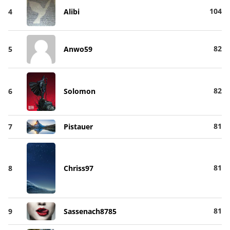
104
4
Alibi
82
5
Anwo59
82
6
Solomon
81
7
Pistauer
81
8
Chriss97
81
9
Sassenach8785