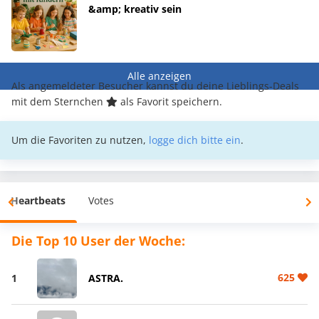
&amp; kreativ sein
Alle anzeigen
Als angemeldeter Besucher kannst du deine Lieblings-Deals
mit dem Sternchen
als Favorit speichern.
Um die Favoriten zu nutzen,
logge dich bitte ein
.
Heartbeats
Votes
Die Top 10 User der Woche:
625
1
ASTRA.