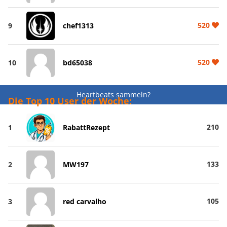
520
9
chef1313
520
10
bd65038
Heartbeats sammeln?
Die Top 10 User der Woche:
210
1
RabattRezept
133
2
MW197
105
3
red carvalho