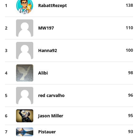
138
1
RabattRezept
110
2
MW197
100
3
Hanna92
98
4
Alibi
96
5
red carvalho
95
6
Jason Miller
93
7
Pistauer