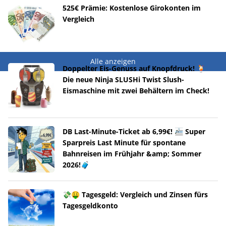
525€ Prämie: Kostenlose Girokonten im
Vergleich
Alle anzeigen
Doppelter Eis-Genuss auf Knopfdruck! 🍹
Die neue Ninja SLUSHi Twist Slush-
Eismaschine mit zwei Behältern im Check!
DB Last-Minute-Ticket ab 6,99€! 🚈 Super
Sparpreis Last Minute für spontane
Bahnreisen im Frühjahr &amp; Sommer
2026!🧳
💸🤑 Tagesgeld: Vergleich und Zinsen fürs
Tagesgeldkonto