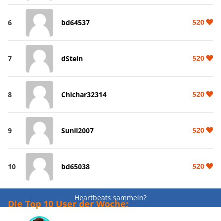
520
6
bd64537
520
7
dStein
520
8
Chichar32314
520
9
Sunil2007
520
10
bd65038
Heartbeats sammeln?
Die Top 10 User der Woche: