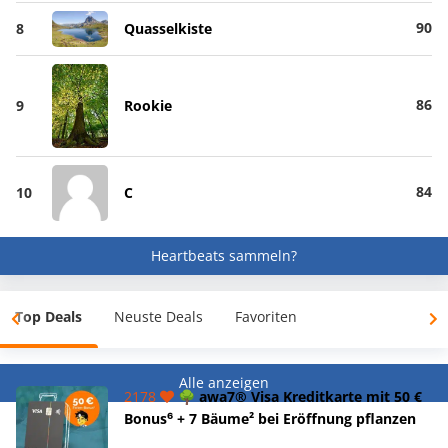
90
8
Quasselkiste
86
9
Rookie
84
10
C
Heartbeats sammeln?
Top Deals
Neuste Deals
Favoriten
Alle anzeigen
2178
🌳 awa7® Visa Kreditkarte mit 50 €
Bonus⁶ + 7 Bäume² bei Eröffnung pflanzen