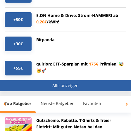
E.ON Home & Drive: Strom-HAMMER! ab
+50€
0,20€
/kWh!
Bitpanda
+30€
quirion: ETF-Sparplan mit
175€
Prämien! 🤯
+55€
🥳🚀
Alle anzeigen
Top Ratgeber
Neuste Ratgeber
Favoriten
Gutscheine, Rabatte, T-Shirts & freier
Eintritt: Mit guten Noten bei den