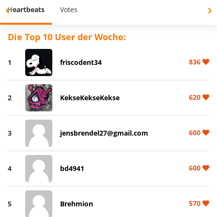
Heartbeats
Votes
Die Top 10 User der Woche:
836
1
friscodent34
620
2
KekseKekseKekse
600
3
jensbrendel27@gmail.com
600
4
bd4941
570
5
Brehmion