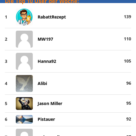
Die Top 10 User der Woche:
139
1
RabattRezept
110
2
MW197
105
3
Hanna92
96
4
Alibi
95
5
Jason Miller
92
6
Pistauer