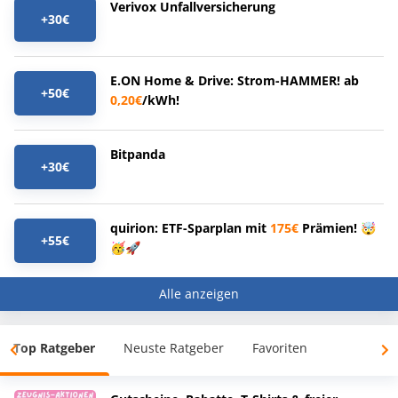
Verivox Unfallversicherung
+30€
E.ON Home & Drive: Strom-HAMMER! ab
+50€
0,20€
/kWh!
Bitpanda
+30€
quirion: ETF-Sparplan mit
175€
Prämien! 🤯
+55€
🥳🚀
Alle anzeigen
Top Ratgeber
Neuste Ratgeber
Favoriten