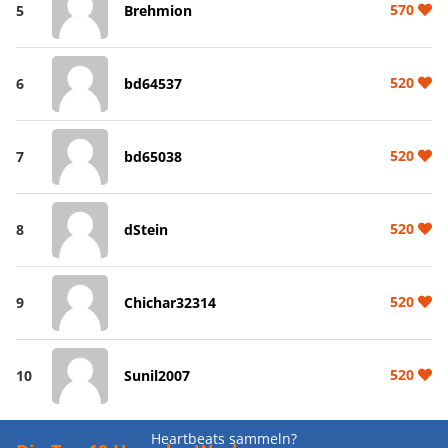
570
5
Brehmion
520
6
bd64537
520
7
bd65038
520
8
dStein
520
9
Chichar32314
520
10
Sunil2007
Heartbeats sammeln?