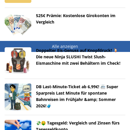
525€ Prämie: Kostenlose Girokonten im
Vergleich
Alle anzeigen
Doppelter Eis-Genuss auf Knopfdruck! 🍹
Die neue Ninja SLUSHi Twist Slush-
Eismaschine mit zwei Behältern im Check!
DB Last-Minute-Ticket ab 6,99€! 🚈 Super
Sparpreis Last Minute für spontane
Bahnreisen im Frühjahr &amp; Sommer
2026!🧳
💸🤑 Tagesgeld: Vergleich und Zinsen fürs
Tagesgeldkonto