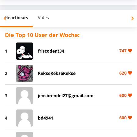
Heartbeats
Votes
Die Top 10 User der Woche:
747
1
friscodent34
620
2
KekseKekseKekse
600
3
jensbrendel27@gmail.com
600
4
bd4941