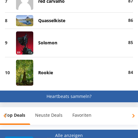
87
7
red carvalho
86
8
Quasselkiste
85
9
Solomon
84
10
Rookie
Heartbeats sammeln?
Top Deals
Neuste Deals
Favoriten
Alle anzeigen