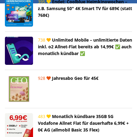
395
Endet: Coolblue Heimkinowochen –
z.B. Samsung 50" 4K Smart TV für 689€ (statt
768€)
738
Unlimited Mobile – unlimitierte Daten
inkl. o2 Allnet-Flat bereits ab 14,99€ ✅ auch
monatlich kündbar ✅
928
Jahresabo Geo für 45€
483
Monatlich kündbare 35GB 5G
Vodafone Allnet Flat für dauerhafte 6,99€ +
0€ AG (allmobil Basic 35 Flex)