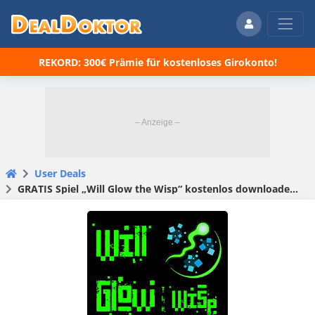
REKORD: 300€ Prämie für kostenloses Girokonto!
User Deals
GRATIS Spiel „Will Glow the Wisp“ kostenlos downloaden bei itch.io für Windows und Android