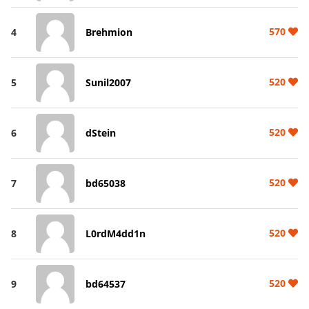
570
4
Brehmion
520
5
Sunil2007
520
6
dStein
520
7
bd65038
520
8
L0rdM4dd1n
520
9
bd64537