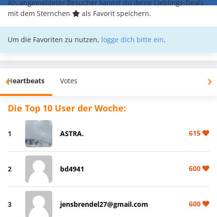
Als angemeldeter Besucher kannst du deine Lieblings-Deals
mit dem Sternchen
als Favorit speichern.
Um die Favoriten zu nutzen,
logge dich bitte ein
.
Heartbeats
Votes
Die Top 10 User der Woche:
615
1
ASTRA.
600
2
bd4941
600
3
jensbrendel27@gmail.com