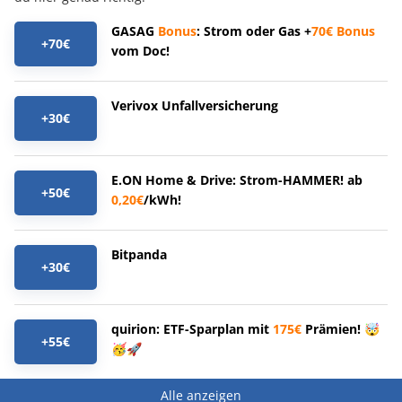
GASAG
Bonus
: Strom oder Gas +
70€
Bonus
+70€
vom Doc!
Verivox Unfallversicherung
+30€
E.ON Home & Drive: Strom-HAMMER! ab
+50€
0,20€
/kWh!
Bitpanda
+30€
quirion: ETF-Sparplan mit
175€
Prämien! 🤯
+55€
🥳🚀
Alle anzeigen