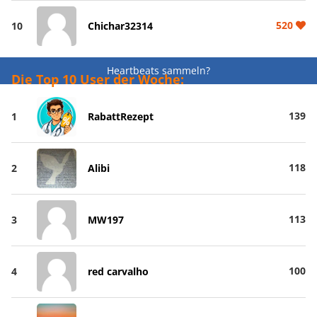
520
10
Chichar32314
Heartbeats sammeln?
Die Top 10 User der Woche:
139
1
RabattRezept
118
2
Alibi
113
3
MW197
100
4
red carvalho