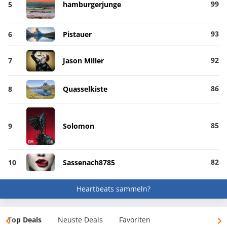
99
5
hamburgerjunge
93
6
Pistauer
92
7
Jason Miller
86
8
Quasselkiste
85
9
Solomon
82
10
Sassenach8785
Heartbeats sammeln?
Top Deals
Neuste Deals
Favoriten