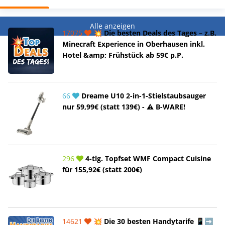
Alle anzeigen
17075
💥 Die besten Deals des Tages – z.B.
Minecraft Experience in Oberhausen inkl.
Hotel &amp; Frühstück ab 59€ p.P.
66
Dreame U10 2-in-1-Stielstaubsauger
nur 59,99€ (statt 139€) - ⚠️ B-WARE!
296
4-tlg. Topfset WMF Compact Cuisine
für 155,92€ (statt 200€)
14621
💥 Die 30 besten Handytarife 📱➡️