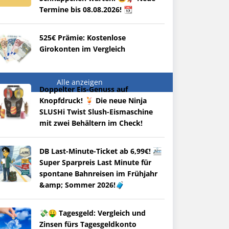
Termine bis 08.08.2026! 📆
525€ Prämie: Kostenlose
Girokonten im Vergleich
Alle anzeigen
Doppelter Eis-Genuss auf
Knopfdruck! 🍹 Die neue Ninja
SLUSHi Twist Slush-Eismaschine
mit zwei Behältern im Check!
DB Last-Minute-Ticket ab 6,99€! 🚈
Super Sparpreis Last Minute für
spontane Bahnreisen im Frühjahr
&amp; Sommer 2026!🧳
💸🤑 Tagesgeld: Vergleich und
Zinsen fürs Tagesgeldkonto