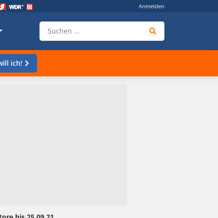
Anmelden
ill ich!
ore bis 25.09.21