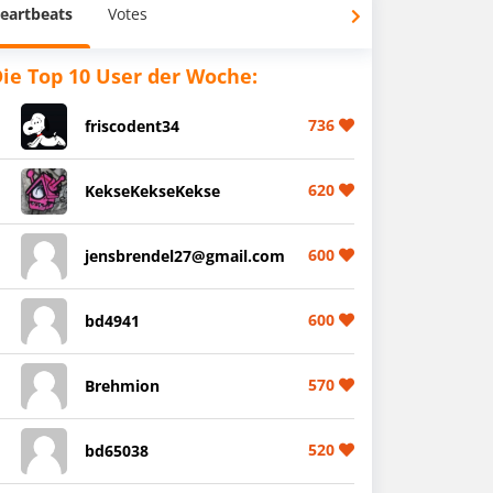
eartbeats
Votes
ie Top 10 User der Woche:
736
friscodent34
620
KekseKekseKekse
600
jensbrendel27@gmail.com
600
bd4941
570
Brehmion
520
bd65038