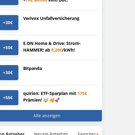
Verivox Unfallversicherung
+30€
E.ON Home & Drive: Strom-
+50€
HAMMER! ab
0,20€
/kWh!
Bitpanda
+30€
quirion: ETF-Sparplan mit
175€
+55€
Prämien! 🤯 🥳🚀
Alle anzeigen
op Ratgeber
Neuste Ratgeber
Favoriten