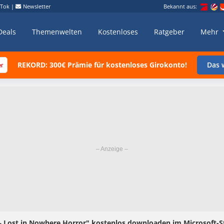
kTok
|
Newsletter
Bekannt aus:
Deals
Themenwelten
Kostenloses
Ratgeber
Mehr
REKORD: 300€ Prämie für kostenloses Girokonto!
Das w
 – Lost in Nowhere Horror" kostenlos downloaden im Microsoft-St