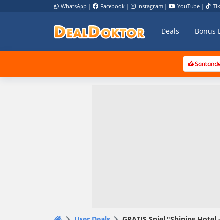
WhatsApp
|
Facebook
|
Instagram
|
YouTube
|
Ti
Deals
Bonus 
User Deals
GRATIS Spiel "Shining Hotel