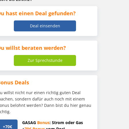
u hast einen Deal gefunden?
Deal einsenden
u willst beraten werden?
Zur Sprechstunde
Bonus Deals
u willst nicht nur einen richtig guten Deal
achen, sondern dafür auch noch mit einem
onus belohnt werden? Dann bist du hier genau
ichtig.
GASAG
Bonus
: Strom oder Gas
+70€
+
70€
Bonus
vom Doc!