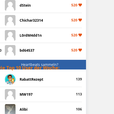
520
dStein
520
Chichar32314
520
L0rdM4dd1n
520
0
bd64537
Heartbeats sammeln?
ie Top 10 User der Woche:
139
RabattRezept
113
MW197
106
Alibi