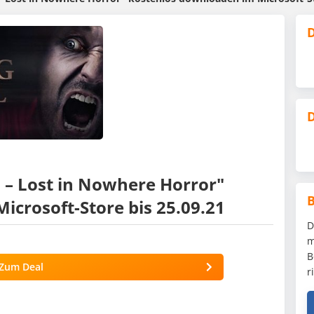
D
D
l – Lost in Nowhere Horror"
crosoft-Store bis 25.09.21
D
m
B
Zum Deal
r