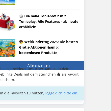
🎲 Die neue Toniebox 2 mit
Tonieplay: Alle Features - ab heute
erhältlich!
🧒 Weltkindertag 2025: Die besten
Gratis-Aktionen &amp;
kostenlosen Produkte
Alle anzeigen
ls angemeldeter Besucher kannst du deine
ieblings-Deals mit dem Sternchen
als Favorit
peichern.
m die Favoriten zu nutzen,
logge dich bitte ein
.