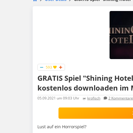
593
GRATIS Spiel "Shining Hote
kostenlos downloaden im Mi
05.09.2021
um 09:03 Uhr
krofisch
2
Kommentare
Lust auf ein Horrorspiel?