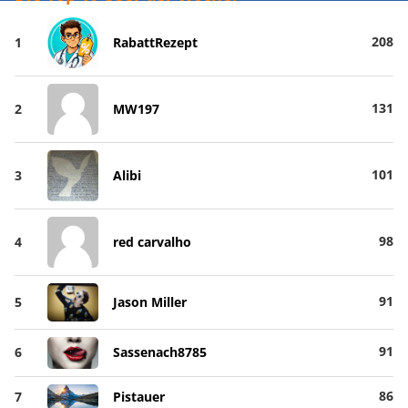
208
1
RabattRezept
131
2
MW197
101
3
Alibi
98
4
red carvalho
91
5
Jason Miller
91
6
Sassenach8785
86
7
Pistauer