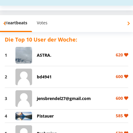
Heartbeats
Votes
Die Top 10 User der Woche:
620
1
ASTRA.
600
2
bd4941
600
3
jensbrendel27@gmail.com
585
4
Pistauer