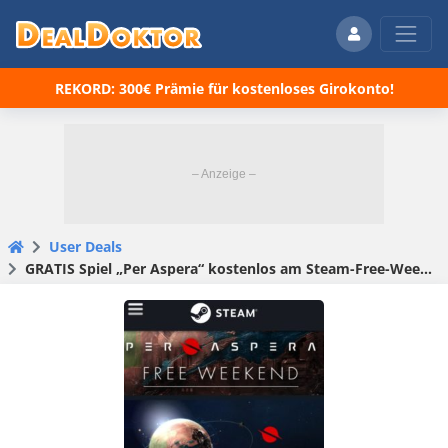
REKORD: 300€ Prämie für kostenloses Girokonto!
User Deals
GRATIS Spiel „Per Aspera“ kostenlos am Steam-Free-Weekend bis 19.10.2022 zocken