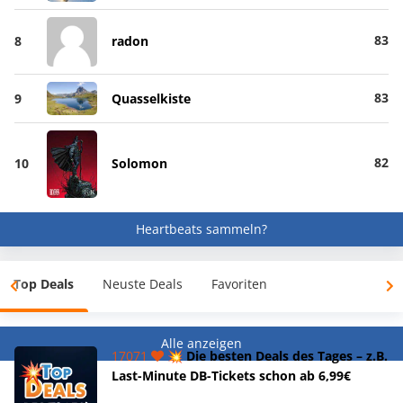
83
8
radon
83
9
Quasselkiste
82
10
Solomon
Heartbeats sammeln?
Top Deals
Neuste Deals
Favoriten
Alle anzeigen
17071
💥 Die besten Deals des Tages – z.B.
Last-Minute DB-Tickets schon ab 6,99€