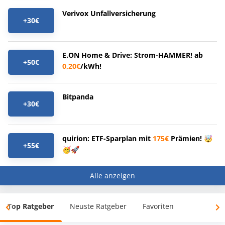
Verivox Unfallversicherung
+30€
E.ON Home & Drive: Strom-HAMMER! ab
+50€
0,20€
/kWh!
Bitpanda
+30€
quirion: ETF-Sparplan mit
175€
Prämien! 🤯
+55€
🥳🚀
Alle anzeigen
Top Ratgeber
Neuste Ratgeber
Favoriten