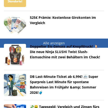
525€ Prämie: Kostenlose Girokonten im
Vergleich
Alle anzeigen
Doppelter Eis-Genuss auf Knopfdruck! 🍹
Die neue Ninja SLUSHi Twist Slush-
Eismaschine mit zwei Behältern im Check!
DB Last-Minute-Ticket ab 6,99€! 🚈 Super
Sparpreis Last Minute für spontane
Bahnreisen im Frühjahr &amp; Sommer
2026!🧳
💸🤑 Tagesgeld: Vergleich und Zinsen fürs