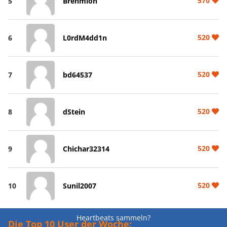
570
5
Brehmion
520
6
L0rdM4dd1n
520
7
bd64537
520
8
dStein
520
9
Chichar32314
520
10
Sunil2007
Heartbeats sammeln?
Die Top 10 User der Woche: