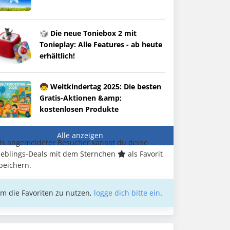
🎲 Die neue Toniebox 2 mit
Tonieplay: Alle Features - ab heute
erhältlich!
🧒 Weltkindertag 2025: Die besten
Gratis-Aktionen &amp;
kostenlosen Produkte
Alle anzeigen
ls angemeldeter Besucher kannst du deine
ieblings-Deals mit dem Sternchen
als Favorit
peichern.
m die Favoriten zu nutzen,
logge dich bitte ein
.