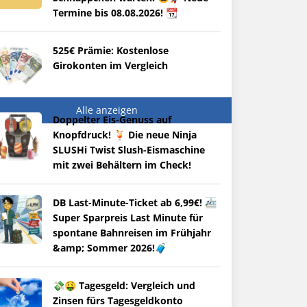
Termine bis 08.08.2026! 📆
525€ Prämie: Kostenlose
Girokonten im Vergleich
Alle anzeigen
Doppelter Eis-Genuss auf
Knopfdruck! 🍹 Die neue Ninja
SLUSHi Twist Slush-Eismaschine
mit zwei Behältern im Check!
DB Last-Minute-Ticket ab 6,99€! 🚈
Super Sparpreis Last Minute für
spontane Bahnreisen im Frühjahr
&amp; Sommer 2026!🧳
💸🤑 Tagesgeld: Vergleich und
Zinsen fürs Tagesgeldkonto