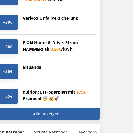
Verivox Unfallversicherung
+30€
E.ON Home & Drive: Strom-
+50€
HAMMER! ab
0,20€
/kWh!
Bitpanda
+30€
quirion: ETF-Sparplan mit
175€
+55€
Prämien! 🤯 🥳🚀
Alle anzeigen
op Ratgeber
Neuste Ratgeber
Favoriten