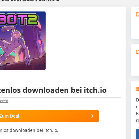
D
D
tenlos downloaden bei itch.io
D
ieren
m
B
Zum Deal
r
enlos downloaden bei itch.io.