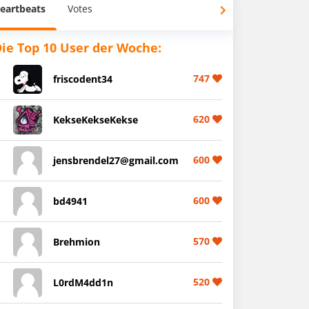
eartbeats
Votes
ie Top 10 User der Woche:
747
friscodent34
620
KekseKekseKekse
600
jensbrendel27@gmail.com
600
bd4941
570
Brehmion
520
L0rdM4dd1n