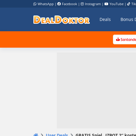
WhatsApp
|
Facebook
|
Instagram
|
YouTube
|
Ti
Deals
Bonus 
User Deals
GRATIS Spiel „IZBOT 2“ kost