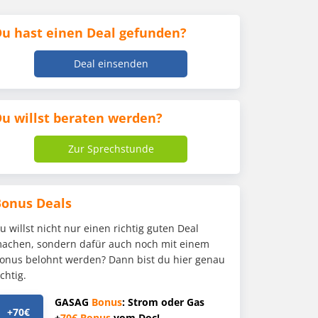
u hast einen Deal gefunden?
Deal einsenden
u willst beraten werden?
Zur Sprechstunde
Bonus Deals
u willst nicht nur einen richtig guten Deal
achen, sondern dafür auch noch mit einem
onus belohnt werden? Dann bist du hier genau
ichtig.
GASAG
Bonus
: Strom oder Gas
+70€
+
70€
Bonus
vom Doc!