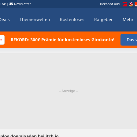
kTok
|
Newsletter
Bekannt aus:
Deals
Themenwelten
Kostenloses
Ratgeber
Mehr
REKORD: 300€ Prämie für kostenloses Girokonto!
Das w
enlos downloaden bei itch.io