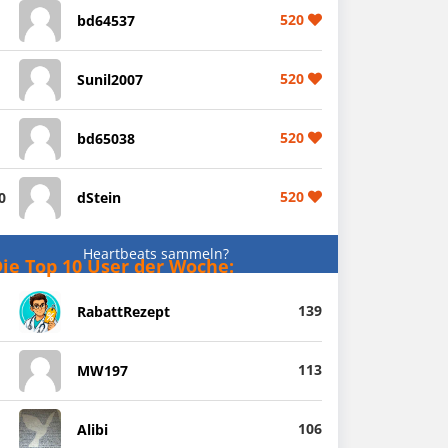
520
bd64537
520
Sunil2007
520
bd65038
520
0
dStein
Heartbeats sammeln?
ie Top 10 User der Woche:
139
RabattRezept
113
MW197
106
Alibi