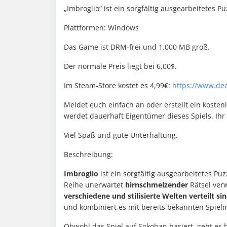
„Imbroglio“ ist ein sorgfältig ausgearbeitetes Pu
Plattformen: Windows
Das Game ist DRM-frei und 1.000 MB groß.
Der normale Preis liegt bei 6,00$.
Im Steam-Store kostet es 4,99€:
https://www.dea
Meldet euch einfach an oder erstellt ein kostenl
werdet dauerhaft Eigentümer dieses Spiels. Ihr 
Viel Spaß und gute Unterhaltung.
Beschreibung:
Imbroglio
ist ein sorgfältig ausgearbeitetes P
Reihe unerwartet
hirnschmelzender
Rätsel verw
verschiedene und stilisierte Welten verteilt sin
und kombiniert es mit bereits bekannten Spiel
Obwohl das Spiel auf Sokoban basiert, geht es 