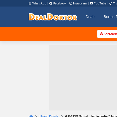
WhatsApp
|
Facebook
|
Instagram
|
YouTube
|
Ti
Deals
Bonus 
User Deals
GRATIS Spiel „Imbroglio“ ko