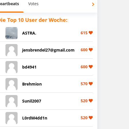
eartbeats
Votes
ie Top 10 User der Woche:
615
ASTRA.
600
jensbrendel27@gmail.com
600
bd4941
570
Brehmion
520
Sunil2007
520
L0rdM4dd1n