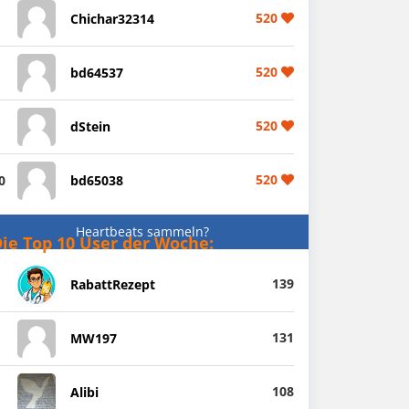
520
Chichar32314
520
bd64537
520
dStein
520
0
bd65038
Heartbeats sammeln?
ie Top 10 User der Woche:
139
RabattRezept
131
MW197
108
Alibi