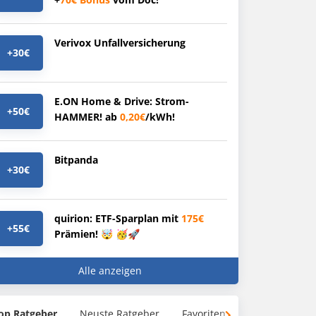
Verivox Unfallversicherung
+30€
E.ON Home & Drive: Strom-
+50€
HAMMER! ab
0,20€
/kWh!
Bitpanda
+30€
quirion: ETF-Sparplan mit
175€
+55€
Prämien! 🤯 🥳🚀
Alle anzeigen
op Ratgeber
Neuste Ratgeber
Favoriten