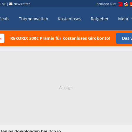
kTok
|
Newsletter
Bekannt aus:
Deals
Themenwelten
Kostenloses
Ratgeber
Mehr
REKORD: 300€ Prämie für kostenloses Girokonto!
Das w
stenlos downloaden bei itch.io