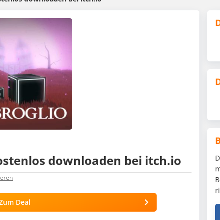
D
D
ostenlos downloaden bei itch.io
D
m
ieren
B
r
Zum Deal