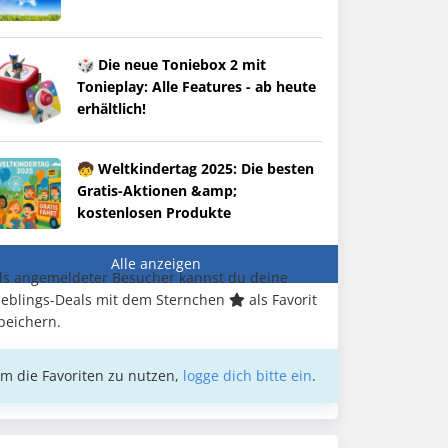
🎲 Die neue Toniebox 2 mit
Tonieplay: Alle Features - ab heute
erhältlich!
🧒 Weltkindertag 2025: Die besten
Gratis-Aktionen &amp;
kostenlosen Produkte
Alle anzeigen
ls angemeldeter Besucher kannst du deine
ieblings-Deals mit dem Sternchen
als Favorit
peichern.
m die Favoriten zu nutzen,
logge dich bitte ein
.