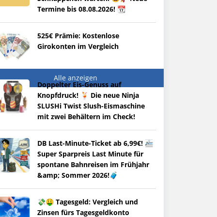
Termine bis 08.08.2026! 📆
525€ Prämie: Kostenlose
Girokonten im Vergleich
Alle anzeigen
Doppelter Eis-Genuss auf
Knopfdruck! 🍹 Die neue Ninja
SLUSHi Twist Slush-Eismaschine
mit zwei Behältern im Check!
DB Last-Minute-Ticket ab 6,99€! 🚈
Super Sparpreis Last Minute für
spontane Bahnreisen im Frühjahr
&amp; Sommer 2026!🧳
💸🤑 Tagesgeld: Vergleich und
Zinsen fürs Tagesgeldkonto