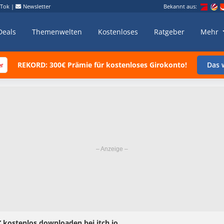
kTok
|
Newsletter
Bekannt aus:
Deals
Themenwelten
Kostenloses
Ratgeber
Mehr
REKORD: 300€ Prämie für kostenloses Girokonto!
Das w
“ kostenlos downloaden bei itch.io