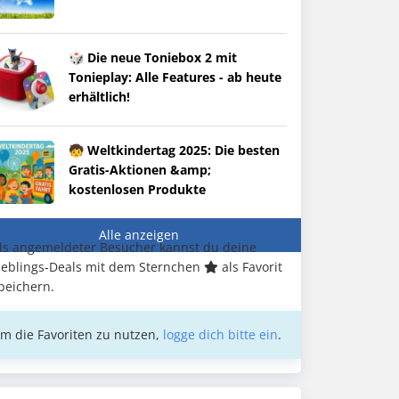
🎲 Die neue Toniebox 2 mit
Tonieplay: Alle Features - ab heute
erhältlich!
🧒 Weltkindertag 2025: Die besten
Gratis-Aktionen &amp;
kostenlosen Produkte
Alle anzeigen
ls angemeldeter Besucher kannst du deine
ieblings-Deals mit dem Sternchen
als Favorit
peichern.
m die Favoriten zu nutzen,
logge dich bitte ein
.