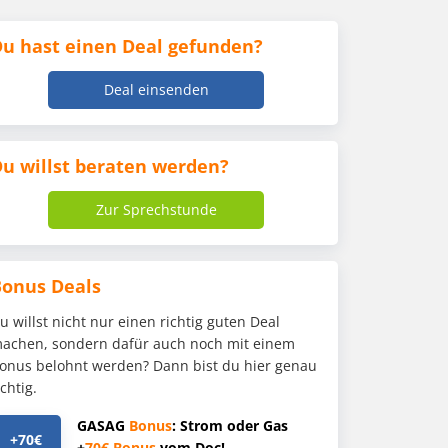
u hast einen Deal gefunden?
Deal einsenden
u willst beraten werden?
Zur Sprechstunde
Bonus Deals
u willst nicht nur einen richtig guten Deal
achen, sondern dafür auch noch mit einem
onus belohnt werden? Dann bist du hier genau
ichtig.
GASAG
Bonus
: Strom oder Gas
+70€
+
70€
Bonus
vom Doc!