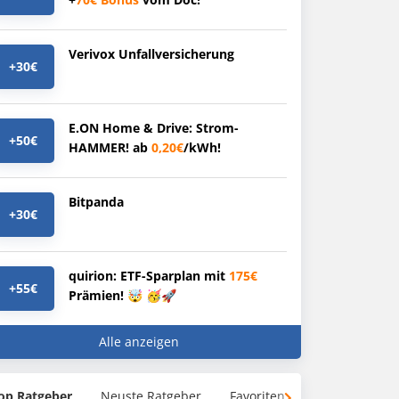
Verivox Unfallversicherung
+30€
E.ON Home & Drive: Strom-
+50€
HAMMER! ab
0,20€
/kWh!
Bitpanda
+30€
quirion: ETF-Sparplan mit
175€
+55€
Prämien! 🤯 🥳🚀
Alle anzeigen
op Ratgeber
Neuste Ratgeber
Favoriten