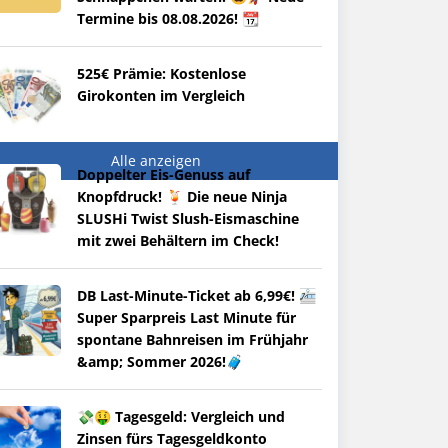
Termine bis 08.08.2026! 📆
525€ Prämie: Kostenlose
Girokonten im Vergleich
Alle anzeigen
Doppelter Eis-Genuss auf
Knopfdruck! 🍹 Die neue Ninja
SLUSHi Twist Slush-Eismaschine
mit zwei Behältern im Check!
DB Last-Minute-Ticket ab 6,99€! 🚈
Super Sparpreis Last Minute für
spontane Bahnreisen im Frühjahr
&amp; Sommer 2026!🧳
💸🤑 Tagesgeld: Vergleich und
Zinsen fürs Tagesgeldkonto