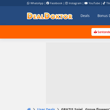
WhatsApp
|
Facebook
|
Instagram
|
YouTube
|
Ti
Deals
Bonus 
User Deals
GRATIS Spiel „Grove flowers