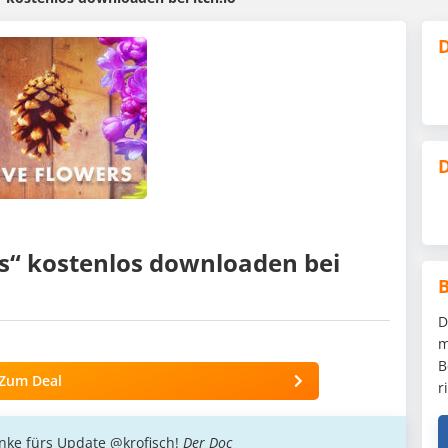
D
D
rs“ kostenlos downloaden bei
D
m
B
Zum Deal
r
anke fürs Update @krofisch!
Der Doc