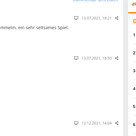
H
13.07.2021, 18:21
D
mmelm, ein sehr seltsames Spiel.
1
2
13.07.2021, 18:50
3
4
5
12.12.2021, 14:04
6