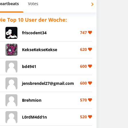
eartbeats
Votes
ie Top 10 User der Woche:
747
friscodent34
620
KekseKekseKekse
600
bd4941
600
jensbrendel27@gmail.com
570
Brehmion
520
L0rdM4dd1n