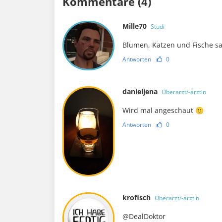
Kommentare (4)
Mille70
Studi
Blumen, Katzen und Fische sa
Antworten
0
danieljena
Oberarzt/-ärztin
Wird mal angeschaut 🙂
Antworten
0
krofisch
Oberarzt/-ärztin
@DealDoktor