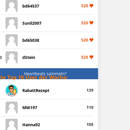
520
bd64537
520
Sunil2007
520
bd65038
520
0
dStein
Heartbeats sammeln?
ie Top 10 User der Woche:
139
RabattRezept
110
MW197
105
Hanna92