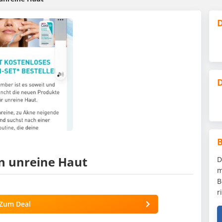
D
D
n unreine Haut
D
m
B
r
Zum Deal