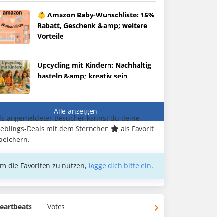
👶 Amazon Baby-Wunschliste: 15%
Rabatt, Geschenk &amp; weitere
Vorteile
Upcycling mit Kindern: Nachhaltig
basteln &amp; kreativ sein
Alle anzeigen
ls angemeldeter Besucher kannst du deine
ieblings-Deals mit dem Sternchen
als Favorit
peichern.
m die Favoriten zu nutzen,
logge dich bitte ein
.
eartbeats
Votes