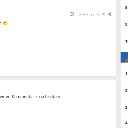
8
15.09.2022, 13:10
n 🙂
9
1
D
1
2
einen Kommentar zu schreiben.
3
4