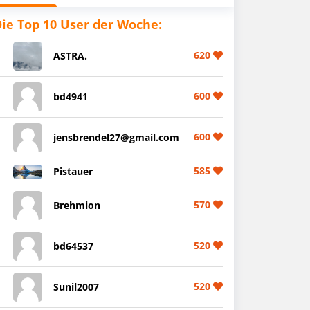
ie Top 10 User der Woche:
620
ASTRA.
600
bd4941
600
jensbrendel27@gmail.com
585
Pistauer
570
Brehmion
520
bd64537
520
Sunil2007