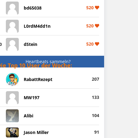
520
bd65038
520
L0rdM4dd1n
520
0
dStein
Heartbeats sammeln?
ie Top 10 User der Woche:
207
RabattRezept
133
MW197
104
Alibi
91
Jason Miller