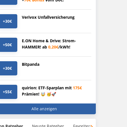
Verivox Unfallversicherung
+30€
E.ON Home & Drive: Strom-
+50€
HAMMER! ab
0,20€
/kWh!
Bitpanda
+30€
quirion: ETF-Sparplan mit
175€
+55€
Prämien! 🤯 🥳🚀
Alle anzeigen
op Ratgeber
Neuste Ratgeber
Favoriten