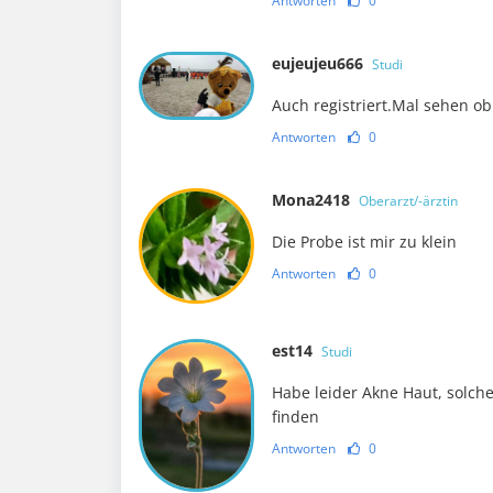
Antworten
0
eujeujeu666
Studi
Auch registriert.Mal sehen o
Antworten
0
Mona2418
Oberarzt/-ärztin
Die Probe ist mir zu klein
Antworten
0
est14
Studi
Habe leider Akne Haut, solch
finden
Antworten
0