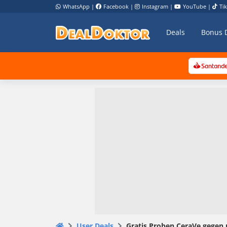
WhatsApp
|
Facebook
|
Instagram
|
YouTube
|
Ti
Deals
Bonus 
User Deals
Gratis Proben CeraVe gegen 