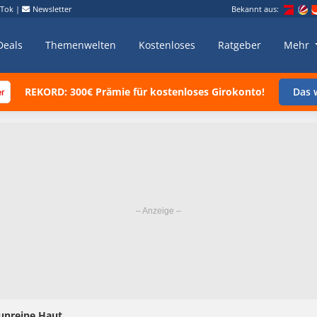
kTok
|
Newsletter
Bekannt aus:
Deals
Themenwelten
Kostenloses
Ratgeber
Mehr
REKORD: 300€ Prämie für kostenloses Girokonto!
Das w
unreine Haut