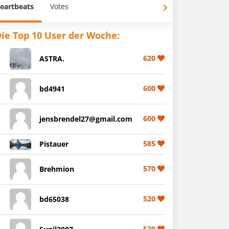
eartbeats
Votes
ie Top 10 User der Woche:
620
ASTRA.
600
bd4941
600
jensbrendel27@gmail.com
585
Pistauer
570
Brehmion
520
bd65038
520