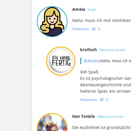
Amela
Studi
Haha, muss ich mal reinhöre
Antworten
0
krofisch
Oberarzt/-ärztin
@Amela
Haha, muss ich 
Viel Spaß.
Es ist psychologischer G
Abenteuergeschichte und P
heiteres Spiel, ein ernster
Antworten
0
Ken Tonkle
Oberarzt/-ärztin
Die Audiothek ist grundsätzli