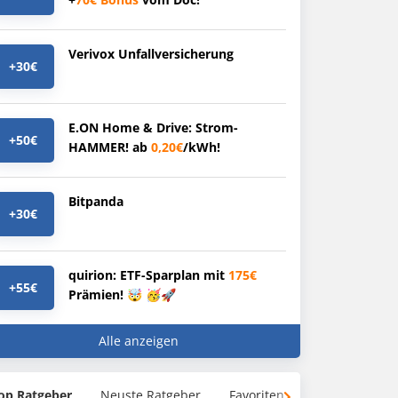
Verivox Unfallversicherung
+30€
E.ON Home & Drive: Strom-
+50€
HAMMER! ab
0,20€
/kWh!
Bitpanda
+30€
quirion: ETF-Sparplan mit
175€
+55€
Prämien! 🤯 🥳🚀
Alle anzeigen
op Ratgeber
Neuste Ratgeber
Favoriten