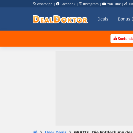
WhatsApp
|
Facebook
|
Instagram
|
YouTube
|
Ti
Deals
Bonus 
User Deals
GRATIS „Die Entdeckung des