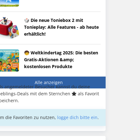
🎲 Die neue Toniebox 2 mit
Tonieplay: Alle Features - ab heute
erhältlich!
🧒 Weltkindertag 2025: Die besten
Gratis-Aktionen &amp;
kostenlosen Produkte
Alle anzeigen
ls angemeldeter Besucher kannst du deine
ieblings-Deals mit dem Sternchen
als Favorit
peichern.
m die Favoriten zu nutzen,
logge dich bitte ein
.