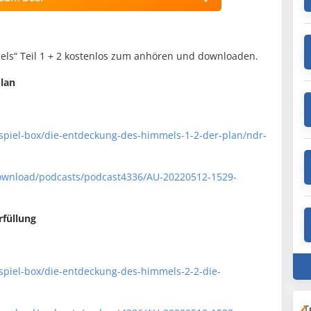
els“ Teil 1 + 2 kostenlos zum anhören und downloaden.
Plan
spiel-box/die-entdeckung-des-himmels-1-2-der-plan/ndr-
download/podcasts/podcast4336/AU-20220512-1529-
rfüllung
spiel-box/die-entdeckung-des-himmels-2-2-die-
T