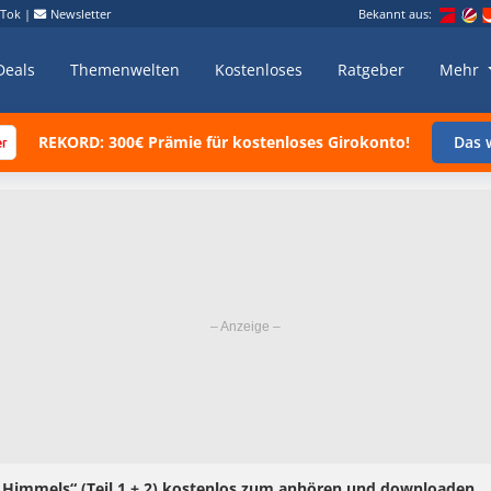
kTok
|
Newsletter
Bekannt aus:
Deals
Themenwelten
Kostenloses
Ratgeber
Mehr
REKORD: 300€ Prämie für kostenloses Girokonto!
Das w
 Himmels“ (Teil 1 + 2) kostenlos zum anhören und downloaden