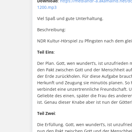
Download
:
https://mediandr-a.akamaihd.net/
1200.mp3
Viel Spaß und gute Unterhaltung.
Beschreibung:
NDR Kultur-Hörspiel zu Pfingsten nach dem gl
Teil Eins
:
Der Plan. Gott, wen wundert’s, ist unzufrieden
den Pakt zwischen Gott und der Menschheit auf
der Erde zurückholen. Für diese Aufgabe brau
Herkunft und Zeugung sie minutiös planen. So 
verbindet eine unzertrennliche Freundschaft. U
Geliebte des einen, später die Frau des anderen
ist. Genau dieser Knabe aber ist nun der Götter
Teil Zwei
:
Die Erfüllung. Gott, wen wundert’s, ist unzufr
nun den Pakt zwischen Gott und der Menschheit