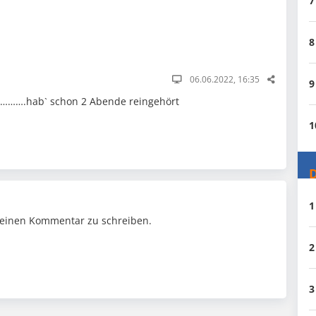
7
8
06.06.2022, 16:35
9
…………….hab` schon 2 Abende reingehört
1
D
1
einen Kommentar zu schreiben.
2
3