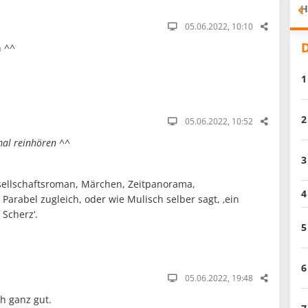
H
05.06.2022, 10:10
D
n ^^
1
2
05.06.2022, 10:52
mal reinhören ^^
3
esellschaftsroman, Märchen, Zeitpanorama,
4
arabel zugleich, oder wie Mulisch selber sagt, ‚ein
 Scherz‘.
5
6
05.06.2022, 19:48
ch ganz gut.