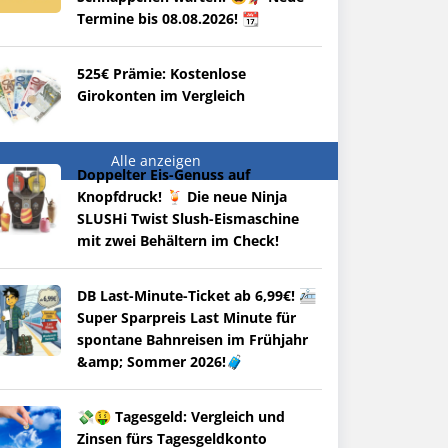
Termine bis 08.08.2026! 📆
525€ Prämie: Kostenlose
Girokonten im Vergleich
Alle anzeigen
Doppelter Eis-Genuss auf
Knopfdruck! 🍹 Die neue Ninja
SLUSHi Twist Slush-Eismaschine
mit zwei Behältern im Check!
DB Last-Minute-Ticket ab 6,99€! 🚈
Super Sparpreis Last Minute für
spontane Bahnreisen im Frühjahr
&amp; Sommer 2026!🧳
💸🤑 Tagesgeld: Vergleich und
Zinsen fürs Tagesgeldkonto