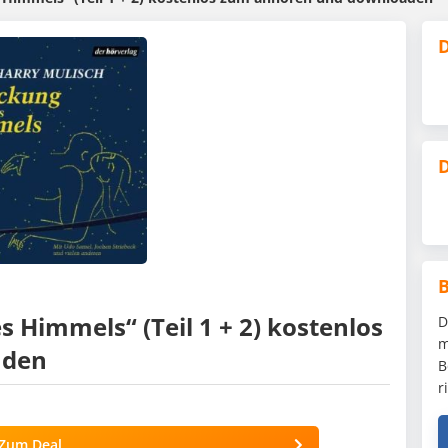
D
D
 Himmels“ (Teil 1 + 2) kostenlos
D
m
aden
B
r
Zum Deal