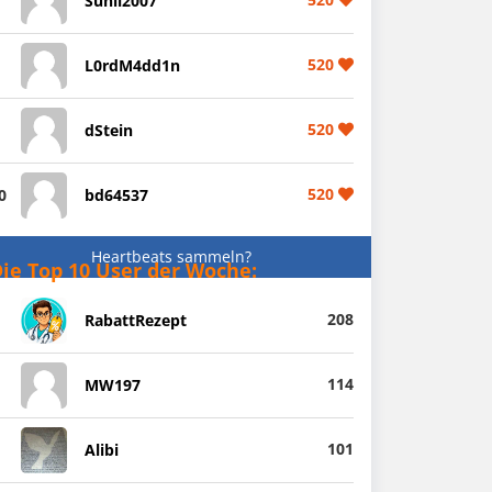
Sunil2007
520
L0rdM4dd1n
520
dStein
520
0
bd64537
Heartbeats sammeln?
ie Top 10 User der Woche:
208
RabattRezept
114
MW197
101
Alibi