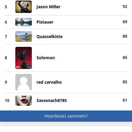
92
5
Jason Miller
89
6
Pistauer
88
7
Quasselkiste
86
8
Solomon
85
9
red carvalho
81
10
Sassenach8785
Heartbeats sammeln?