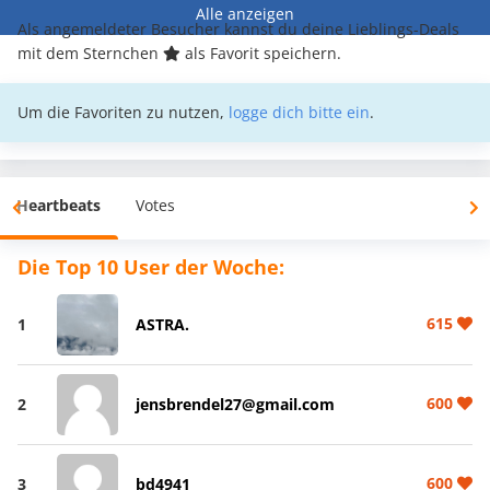
Alle anzeigen
Als angemeldeter Besucher kannst du deine Lieblings-Deals
mit dem Sternchen
als Favorit speichern.
Um die Favoriten zu nutzen,
logge dich bitte ein
.
Heartbeats
Votes
Die Top 10 User der Woche:
615
1
ASTRA.
600
2
jensbrendel27@gmail.com
600
3
bd4941