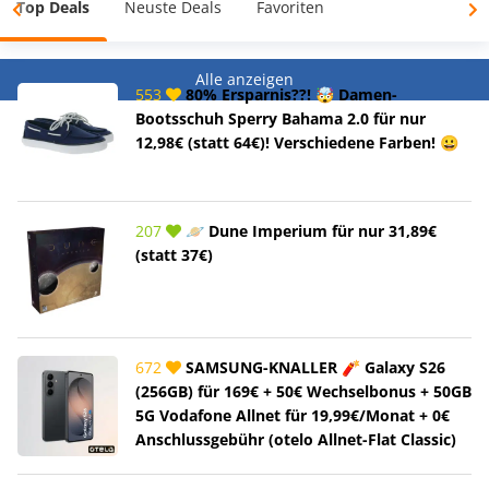
Top Deals
Neuste Deals
Favoriten
Alle anzeigen
553
80% Ersparnis??! 🤯 Damen-
Bootsschuh Sperry Bahama 2.0 für nur
12,98€ (statt 64€)! Verschiedene Farben! 😀
207
🪐 Dune Imperium für nur 31,89€
(statt 37€)
672
SAMSUNG-KNALLER 🧨 Galaxy S26
(256GB) für 169€ + 50€ Wechselbonus + 50GB
5G Vodafone Allnet für 19,99€/Monat + 0€
Anschlussgebühr (otelo Allnet-Flat Classic)