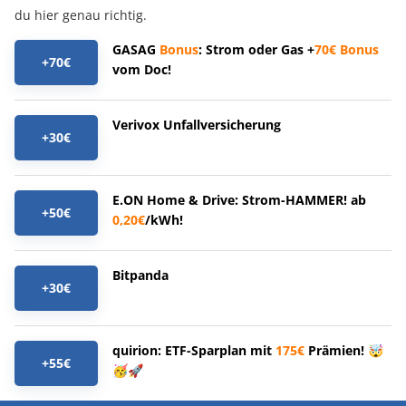
du hier genau richtig.
GASAG
Bonus
: Strom oder Gas +
70€
Bonus
+70€
vom Doc!
Verivox Unfallversicherung
+30€
E.ON Home & Drive: Strom-HAMMER! ab
+50€
0,20€
/kWh!
Bitpanda
+30€
quirion: ETF-Sparplan mit
175€
Prämien! 🤯
+55€
🥳🚀