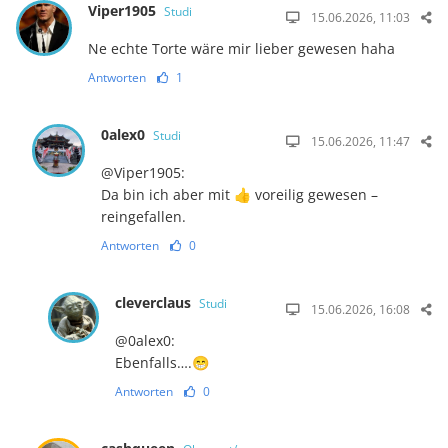
Viper1905
Studi
15.06.2026, 11:03
Ne echte Torte wäre mir lieber gewesen haha
Antworten
1
0alex0
Studi
15.06.2026, 11:47
@Viper1905:
Da bin ich aber mit 👍 voreilig gewesen –
reingefallen.
Antworten
0
cleverclaus
Studi
15.06.2026, 16:08
@0alex0:
Ebenfalls….😁
Antworten
0