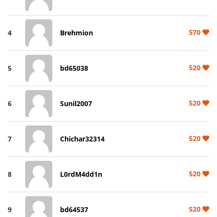
570
4
Brehmion
520
5
bd65038
520
6
Sunil2007
520
7
Chichar32314
520
8
L0rdM4dd1n
520
9
bd64537