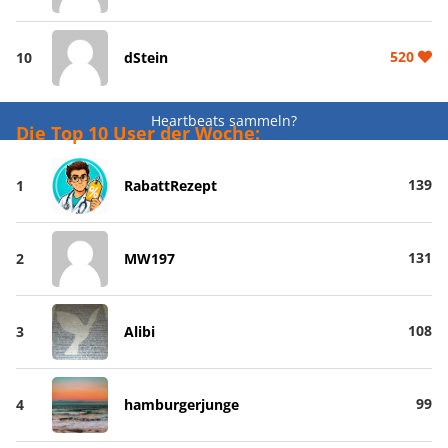
520
10
dStein
Heartbeats sammeln?
Die Top 10 User der Woche:
139
1
RabattRezept
131
2
MW197
108
3
Alibi
99
4
hamburgerjunge