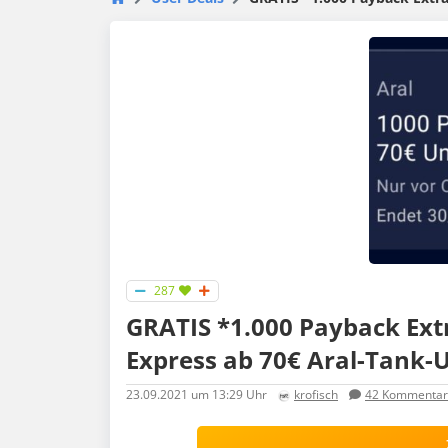
287
GRATIS *1.000 Payback Ext
Express ab 70€ Aral-Tank-
23.09.2021
um 13:29 Uhr
krofisch
42
Kommentar