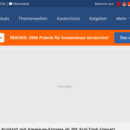
kTok
|
Newsletter
Bekannt aus:
Deals
Themenwelten
Kostenloses
Ratgeber
Mehr
REKORD: 300€ Prämie für kostenloses Girokonto!
Das w
a Punkte* mit American-Express ab 70€ Aral-Tank-Umsatz