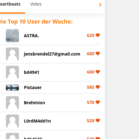
eartbeats
Votes
ie Top 10 User der Woche:
620
ASTRA.
600
jensbrendel27@gmail.com
600
bd4941
585
Pistauer
570
Brehmion
520
L0rdM4dd1n
520