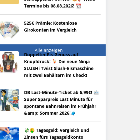
Termine bis 08.08.2026! 📆
525€ Prämie: Kostenlose
Girokonten im Vergleich
Alle anzeigen
Doppelter Eis-Genuss auf
Knopfdruck! 🍹 Die neue Ninja
SLUSHi Twist Slush-Eismaschine
mit zwei Behältern im Check!
DB Last-Minute-Ticket ab 6,99€! 🚈
Super Sparpreis Last Minute für
spontane Bahnreisen im Frühjahr
&amp; Sommer 2026!🧳
💸🤑 Tagesgeld: Vergleich und
Zinsen fürs Tagesgeldkonto