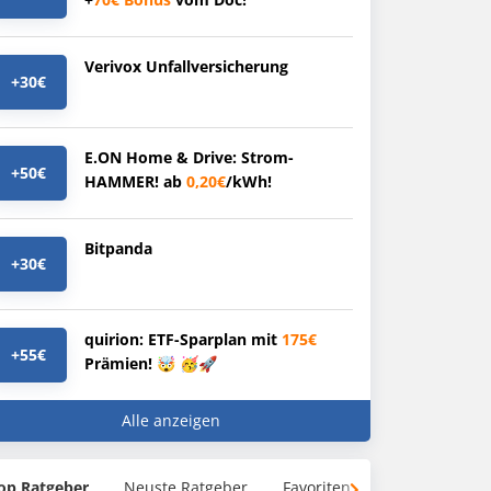
Verivox Unfallversicherung
+30€
E.ON Home & Drive: Strom-
+50€
HAMMER! ab
0,20€
/kWh!
Bitpanda
+30€
quirion: ETF-Sparplan mit
175€
+55€
Prämien! 🤯 🥳🚀
Alle anzeigen
op Ratgeber
Neuste Ratgeber
Favoriten