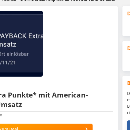
D
D
ra Punkte* mit American-
D
m
Umsatz
B
r
e
Zum Deal