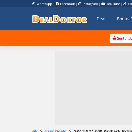
WhatsApp
|
Facebook
|
Instagram
|
YouTube
|
Ti
Deals
Bonus 
User Deals
GRATIS *1.000 Payback Extr