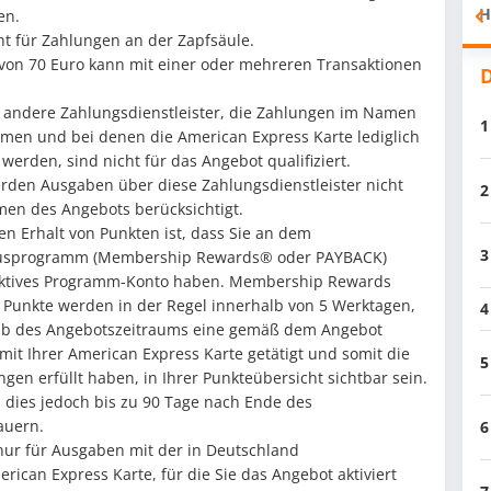
H
en.
cht für Zahlungen an der Zapfsäule.
von 70 Euro kann mit einer oder mehreren Transaktionen
D
r andere Zahlungsdienstleister, die Zahlungen im Namen
1
men und bei denen die American Express Karte lediglich
t werden, sind nicht für das Angebot qualifiziert.
en Ausgaben über diese Zahlungsdienstleister nicht
2
en des Angebots berücksichtigt.
en Erhalt von Punkten ist, dass Sie an dem
3
usprogramm (Membership Rewards® oder PAYBACK)
aktives Programm-Konto haben. Membership Rewards
Punkte werden in der Regel innerhalb von 5 Werktagen,
4
lb des Angebotszeitraums eine gemäß dem Angebot
 mit Ihrer American Express Karte getätigt und somit die
5
en erfüllt haben, in Ihrer Punkteübersicht sichtbar sein.
n dies jedoch bis zu 90 Tage nach Ende des
auern.
6
 nur für Ausgaben mit der in Deutschland
can Express Karte, für die Sie das Angebot aktiviert