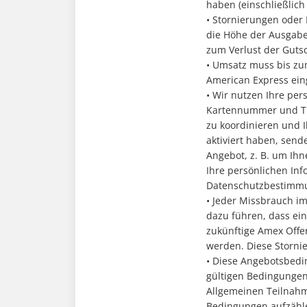
haben (einschließlich
• Stornierungen oder 
die Höhe der Ausgab
zum Verlust der Gutsc
• Umsatz muss bis zu
American Express eing
• Wir nutzen Ihre per
Kartennummer und Tr
zu koordinieren und 
aktiviert haben, sen
Angebot, z. B. um Ihn
Ihre persönlichen In
Datenschutzbestimm
• Jeder Missbrauch i
dazu führen, dass ei
zukünftige Amex Offe
werden. Diese Storni
• Diese Angebotsbedi
gültigen Bedingungen
Allgemeinen Teilnahm
Bedingungen aufzähle