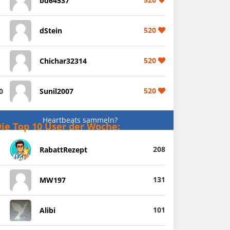
bd64537
520
dStein
520
Chichar32314
520
0
Sunil2007
Heartbeats sammeln?
ie Top 10 User der Woche:
208
RabattRezept
131
MW197
101
Alibi