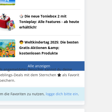
🎲 Die neue Toniebox 2 mit
Tonieplay: Alle Features - ab heute
erhältlich!
🧒 Weltkindertag 2025: Die besten
Gratis-Aktionen &amp;
kostenlosen Produkte
Alle anzeigen
ls angemeldeter Besucher kannst du deine
ieblings-Deals mit dem Sternchen
als Favorit
peichern.
m die Favoriten zu nutzen,
logge dich bitte ein
.