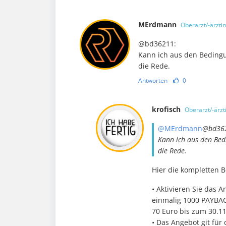
MErdmann
Oberarzt/-ärztin
@bd36211:
Kann ich aus den Bedingu
die Rede.
Antworten
0
krofisch
Oberarzt/-ärzt
@MErdmann
@bd36
Kann ich aus den Bedi
die Rede.
Hier die kompletten 
• Aktivieren Sie das 
einmalig 1000 PAYBAC
70 Euro bis zum 30.11
• Das Angebot git für