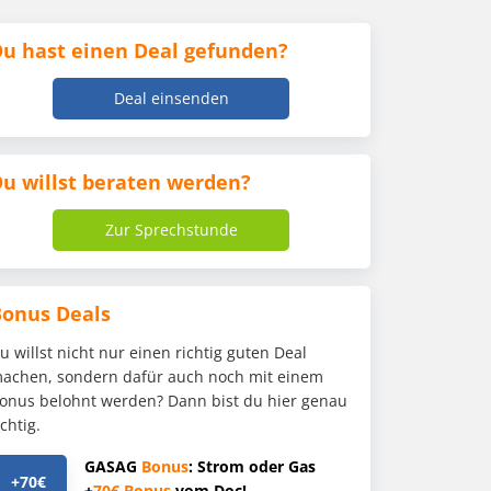
u hast einen Deal gefunden?
Deal einsenden
u willst beraten werden?
Zur Sprechstunde
Bonus Deals
u willst nicht nur einen richtig guten Deal
achen, sondern dafür auch noch mit einem
onus belohnt werden? Dann bist du hier genau
ichtig.
GASAG
Bonus
: Strom oder Gas
+70€
+
70€
Bonus
vom Doc!