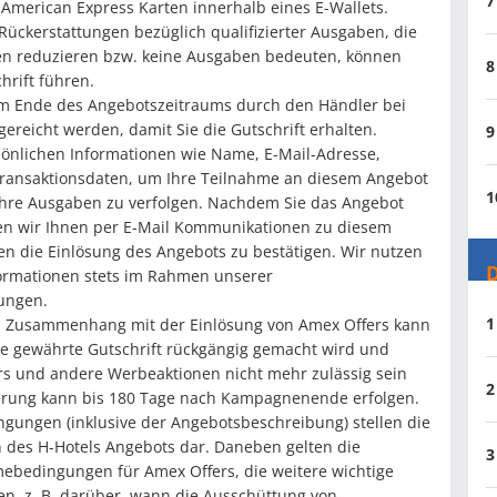
7
 American Express Karten innerhalb eines E-Wallets.
Rückerstattungen bezüglich qualifizierter Ausgaben, die
en reduzieren bzw. keine Ausgaben bedeuten, können
8
hrift führen.
m Ende des Angebotszeitraums durch den Händler bei
ereicht werden, damit Sie die Gutschrift erhalten.
9
sönlichen Informationen wie Name, E-Mail-Adresse,
ansaktionsdaten, um Ihre Teilnahme an diesem Angebot
1
Ihre Ausgaben zu verfolgen. Nachdem Sie das Angebot
den wir Ihnen per E-Mail Kommunikationen zu diesem
en die Einlösung des Angebots zu bestätigen. Wir nutzen
D
formationen stets im Rahmen unserer
ungen.
1
m Zusammenhang mit der Einlösung von Amex Offers kann
ne gewährte Gutschrift rückgängig gemacht wird und
rs und andere Werbeaktionen nicht mehr zulässig sein
2
erung kann bis 180 Tage nach Kampagnenende erfolgen.
ngungen (inklusive der Angebotsbeschreibung) stellen die
 des H-Hotels Angebots dar. Daneben gelten die
3
ebedingungen für Amex Offers, die weitere wichtige
n, z. B. darüber, wann die Ausschüttung von