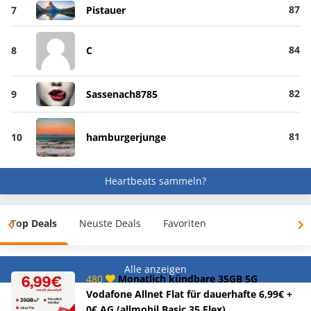
87
7
Pistauer
84
8
C
82
9
Sassenach8785
81
10
hamburgerjunge
Heartbeats sammeln?
Top Deals
Neuste Deals
Favoriten
Alle anzeigen
480
Monatlich kündbare 35GB 5G
Vodafone Allnet Flat für dauerhafte 6,99€ +
0€ AG (allmobil Basic 35 Flex)