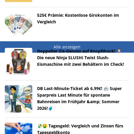
525€ Prämie: Kostenlose Girokonten im
Vergleich
Alle anzeigen
Doppelter Eis-Genuss auf Knopfdruck! 🍹
Die neue Ninja SLUSHi Twist Slush-
Eismaschine mit zwei Behältern im Check!
DB Last-Minute-Ticket ab 6,99€! 🚈 Super
Sparpreis Last Minute für spontane
Bahnreisen im Frühjahr &amp; Sommer
2026!🧳
💸🤑 Tagesgeld: Vergleich und Zinsen fürs
Tagesgeldkonto