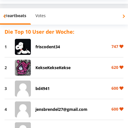
Heartbeats
Votes
Die Top 10 User der Woche:
747
1
friscodent34
620
2
KekseKekseKekse
600
3
bd4941
600
4
jensbrendel27@gmail.com