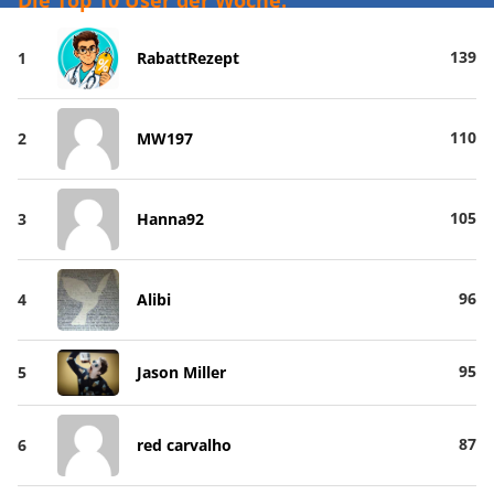
139
1
RabattRezept
110
2
MW197
105
3
Hanna92
96
4
Alibi
95
5
Jason Miller
87
6
red carvalho