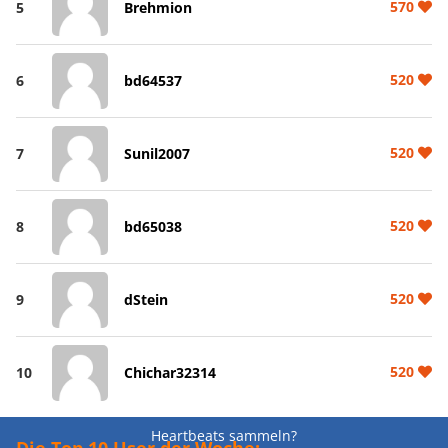
570
5
Brehmion
520
6
bd64537
520
7
Sunil2007
520
8
bd65038
520
9
dStein
520
10
Chichar32314
Heartbeats sammeln?
Die Top 10 User der Woche: