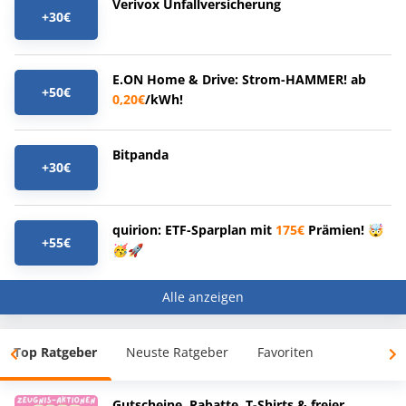
Verivox Unfallversicherung
+30€
E.ON Home & Drive: Strom-HAMMER! ab
+50€
0,20€
/kWh!
Bitpanda
+30€
quirion: ETF-Sparplan mit
175€
Prämien! 🤯
+55€
🥳🚀
Alle anzeigen
Top Ratgeber
Neuste Ratgeber
Favoriten
Gutscheine, Rabatte, T-Shirts & freier