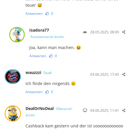
teuer 😅
Antworten
0
Isadora77
28.05.2025, 08:09
Assistenzarzt/-ärztin
Joa, kann man machen. 😆
Antworten
0
wauzzzi
Studi
03.06.2025, 17:45
Ich finde den nirgends ☹️
Antworten
0
DealOrNoDeal
Oberarzt/-
04.06.2025, 11:41
ärztin
Cashback kam gestern und der ist soooooooooooo