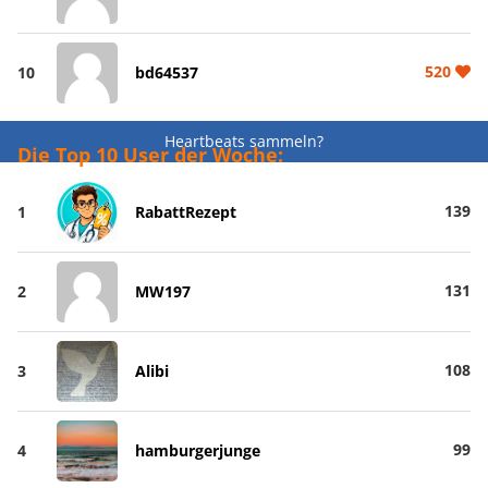
520
10
bd64537
Heartbeats sammeln?
Die Top 10 User der Woche:
139
1
RabattRezept
131
2
MW197
108
3
Alibi
99
4
hamburgerjunge