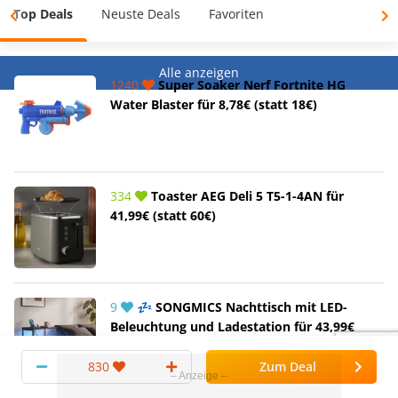
Top Deals
Neuste Deals
Favoriten
Alle anzeigen
1240
Super Soaker Nerf Fortnite HG
Water Blaster für 8,78€ (statt 18€)
334
Toaster AEG Deli 5 T5-1-4AN für
41,99€ (statt 60€)
9
💤 SONGMICS Nachttisch mit LED-
Beleuchtung und Ladestation für 43,99€
830
Zum Deal