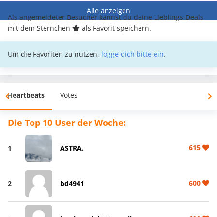
Alle anzeigen
Als angemeldeter Besucher kannst du deine Lieblings-Deals
mit dem Sternchen
als Favorit speichern.
Um die Favoriten zu nutzen,
logge dich bitte ein
.
Heartbeats
Votes
Die Top 10 User der Woche:
615
1
ASTRA.
600
2
bd4941