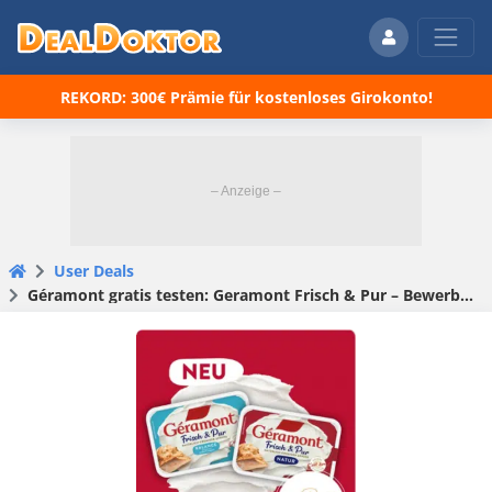
REKORD: 300€ Prämie für kostenloses Girokonto!
User Deals
Géramont gratis testen: Geramont Frisch & Pur – Bewerbung nötig! 🧀