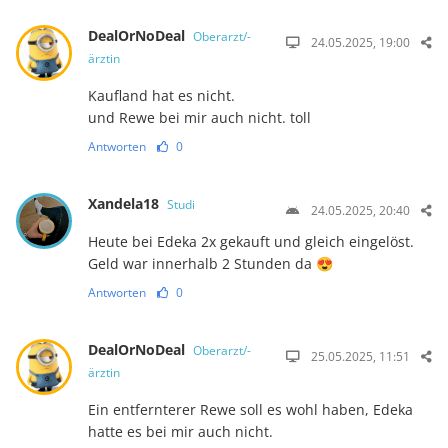
DealOrNoDeal
Oberarzt/-
24.05.2025, 19:00
ärztin
Kaufland hat es nicht.
und Rewe bei mir auch nicht. toll
Antworten
0
Xandela18
Studi
24.05.2025, 20:40
Heute bei Edeka 2x gekauft und gleich eingelöst.
Geld war innerhalb 2 Stunden da 😍
Antworten
0
DealOrNoDeal
Oberarzt/-
25.05.2025, 11:51
ärztin
Ein entfernterer Rewe soll es wohl haben, Edeka
hatte es bei mir auch nicht.