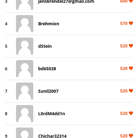
600
3
jensbrendel27@gmail.com
570
4
Brehmion
520
5
dStein
520
6
bd65038
520
7
Sunil2007
520
8
L0rdM4dd1n
520
9
Chichar32314