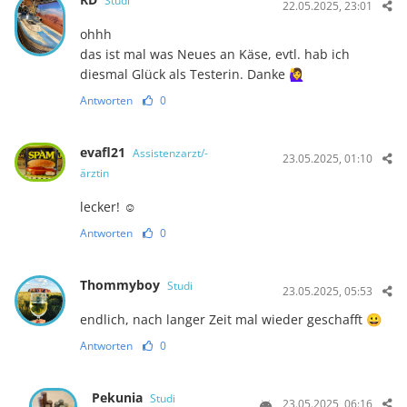
Studi
22.05.2025, 23:01
ohhh
das ist mal was Neues an Käse, evtl. hab ich
diesmal Glück als Testerin. Danke 🙋‍♀️
Antworten
0
evafl21
Assistenzarzt/-
23.05.2025, 01:10
ärztin
lecker! ☺️
Antworten
0
Thommyboy
Studi
23.05.2025, 05:53
endlich, nach langer Zeit mal wieder geschafft 😀
Antworten
0
Pekunia
Studi
23.05.2025, 06:16