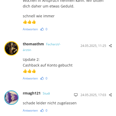
Wochen in Anspruch nehmen kann. Wir bitten
dich daher um etwas Geduld.
schnell wie immer
👍👍👍
Antworten
0
thomasthm
Facharzt/-
24.05.2025, 11:25
ärztin
Update 2:
Cashback auf Konto gebucht
👍👍👍
Antworten
0
rmagh121
Studi
24.05.2025, 17:03
schade leider nicht zugelassen
Antworten
0