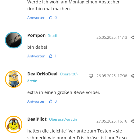
Werde ich wohl am Montag einen Abstecher
dorthin mal machen.
Antworten
0
Pompon
Studi
26.05.2025, 11:13
bin dabei
Antworten
1
DealOrNoDeal
Oberarzt/-
26.05.2025, 17:38
ärztin
extra in einen großen Rewe vorbei.
Antworten
0
DealPilot
Oberarzt/-ärztin
27.05.2025, 16:16
hatten die „leichte“ Variante zum Testen – sie
schmeckt wie normaler Frischkäse, ist nur 3x so