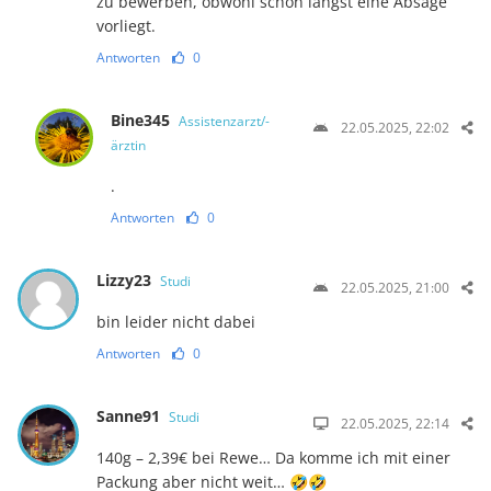
zu bewerben, obwohl schon längst eine Absage
vorliegt.
Antworten
0
Bine345
Assistenzarzt/-
22.05.2025, 22:02
ärztin
.
Antworten
0
Lizzy23
Studi
22.05.2025, 21:00
bin leider nicht dabei
Antworten
0
Sanne91
Studi
22.05.2025, 22:14
140g – 2,39€ bei Rewe… Da komme ich mit einer
Packung aber nicht weit… 🤣🤣