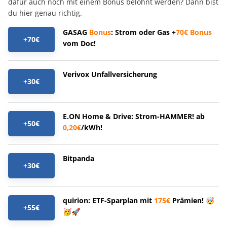
dafür auch noch mit einem Bonus belohnt werden? Dann bist
du hier genau richtig.
GASAG
Bonus
: Strom oder Gas +
70€
Bonus
+70€
vom Doc!
Verivox Unfallversicherung
+30€
E.ON Home & Drive: Strom-HAMMER! ab
+50€
0,20€
/kWh!
Bitpanda
+30€
quirion: ETF-Sparplan mit
175€
Prämien! 🤯
+55€
🥳🚀