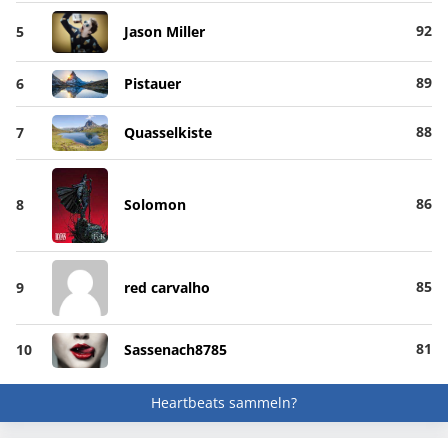
92
5
Jason Miller
89
6
Pistauer
88
7
Quasselkiste
86
8
Solomon
85
9
red carvalho
81
10
Sassenach8785
Heartbeats sammeln?