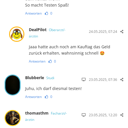
So macht Testen Spaß!
Antworten
0
DealPilot
Oberarzt/-
24.05.2025, 07:24
ärztin
Jaaa hatte auch noch am Kauftag das Geld
zurück erhalten, wahnsinnig schnell 🤩
Antworten
0
Blubberle
Studi
23.05.2025, 07:36
Juhu, ich darf diesmal testen!
Antworten
0
thomasthm
Facharzt/-
23.05.2025, 12:20
ärztin