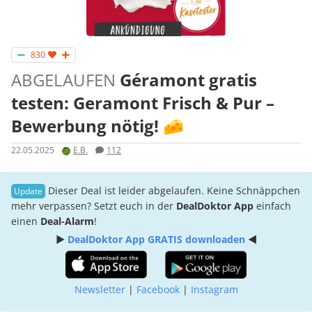
830
ABGELAUFEN
Géramont gratis
testen: Geramont Frisch & Pur –
Bewerbung nötig! 🧀
22.05.2025
E.B.
112
Dieser Deal ist leider abgelaufen. Keine Schnäppchen
mehr verpassen? Setzt euch in der
DealDoktor App
einfach
einen
Deal-Alarm
!
►
DealDoktor App GRATIS downloaden
◄
Newsletter
|
Facebook
|
Instagram