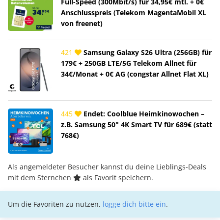
Full-Speed (300Mbit/s) für 34,95€ mtl. + 0€
Anschlusspreis (Telekom MagentaMobil XL
von freenet)
421
Samsung Galaxy S26 Ultra (256GB) für
179€ + 250GB LTE/5G Telekom Allnet für
34€/Monat + 0€ AG (congstar Allnet Flat XL)
445
Endet: Coolblue Heimkinowochen –
z.B. Samsung 50" 4K Smart TV für 689€ (statt
768€)
Als angemeldeter Besucher kannst du deine Lieblings-Deals
mit dem Sternchen
als Favorit speichern.
Um die Favoriten zu nutzen,
logge dich bitte ein
.