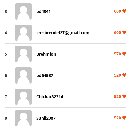
600
3
bd4941
600
4
jensbrendel27@gmail.com
570
5
Brehmion
520
6
bd64537
520
7
Chichar32314
520
8
Sunil2007