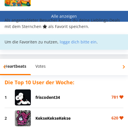
Alle anzeigen
Als angemeldeter Besucher kannst du deine Lieblings-Deals
mit dem Sternchen
als Favorit speichern.
Um die Favoriten zu nutzen,
logge dich bitte ein
.
Heartbeats
Votes
Die Top 10 User der Woche:
781
1
friscodent34
620
2
KekseKekseKekse