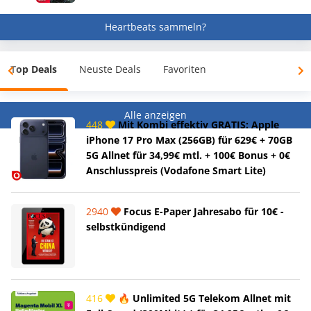
Heartbeats sammeln?
Top Deals
Neuste Deals
Favoriten
Alle anzeigen
448
Mit Kombi effektiv GRATIS: Apple
iPhone 17 Pro Max (256GB) für 629€ + 70GB
5G Allnet für 34,99€ mtl. + 100€ Bonus + 0€
Anschlusspreis (Vodafone Smart Lite)
2940
Focus E-Paper Jahresabo für 10€ -
selbstkündigend
416
🔥 Unlimited 5G Telekom Allnet mit