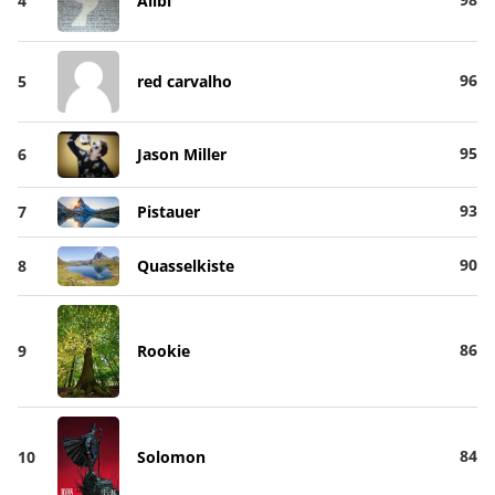
4
Alibi
96
5
red carvalho
95
6
Jason Miller
93
7
Pistauer
90
8
Quasselkiste
86
9
Rookie
84
10
Solomon