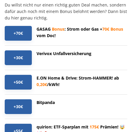
Du willst nicht nur einen richtig guten Deal machen, sondern
dafür auch noch mit einem Bonus belohnt werden? Dann bist
du hier genau richtig.
GASAG
Bonus
: Strom oder Gas +
70€
Bonus
+70€
vom Doc!
Verivox Unfallversicherung
+30€
E.ON Home & Drive: Strom-HAMMER! ab
+50€
0,20€
/kWh!
Bitpanda
+30€
quirion: ETF-Sparplan mit
175€
Prämien! 🤯
+55€