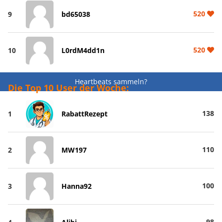
520
9
bd65038
520
10
L0rdM4dd1n
Heartbeats sammeln?
Die Top 10 User der Woche:
138
1
RabattRezept
110
2
MW197
100
3
Hanna92
98