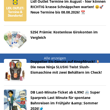
Lidl Outlet Termine im August - hier können
RICHTIG krasse Schnäppchen warten! 😀🚀
Neue Termine bis 08.08.2026! 📆
525€ Prämie: Kostenlose Girokonten im
Vergleich
Alle anzeigen
Doppelter Eis-Genuss auf Knopfdruck! 🍹
Die neue Ninja SLUSHi Twist Slush-
Eismaschine mit zwei Behältern im Check!
DB Last-Minute-Ticket ab 6,99€! 🚈 Super
Sparpreis Last Minute für spontane
Bahnreisen im Frühjahr &amp; Sommer
2026!🧳