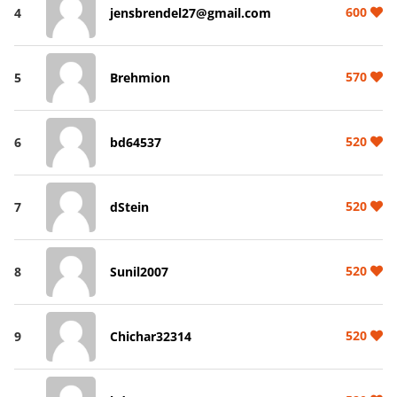
600
4
jensbrendel27@gmail.com
570
5
Brehmion
520
6
bd64537
520
7
dStein
520
8
Sunil2007
520
9
Chichar32314