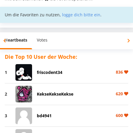
Um die Favoriten zu nutzen,
logge dich bitte ein
.
Heartbeats
Votes
Die Top 10 User der Woche:
836
1
friscodent34
620
2
KekseKekseKekse
600
3
bd4941