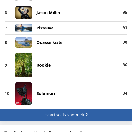
95
6
Jason Miller
93
7
Pistauer
90
8
Quasselkiste
86
9
Rookie
84
10
Solomon
Heartbeats sammeln?