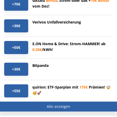
GASAG
Bonus
: Strom oder Gas +
70€
Bonus
+70€
vom Doc!
Verivox Unfallversicherung
+30€
E.ON Home & Drive: Strom-HAMMER! ab
+50€
0,20€
/kWh!
Bitpanda
+30€
quirion: ETF-Sparplan mit
175€
Prämien! 🤯
+55€
🥳🚀
Alle anzeigen