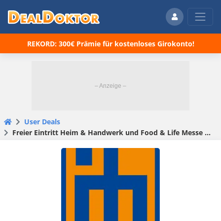
REKORD: 300€ Prämie für kostenloses Girokonto!
User Deals
Freier Eintritt Heim & Handwerk und Food & Life Messe München 28.2.-3.3.24