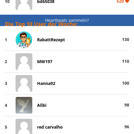
520
10
bd65038
Heartbeats sammeln?
Die Top 10 User der Woche:
130
1
RabattRezept
110
2
MW197
100
3
Hanna92
98
4
Alibi
96
5
red carvalho