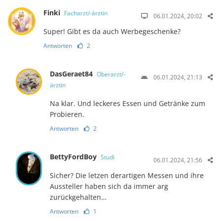
Finki
Facharzt/-ärztin
06.01.2024, 20:02
Super! Gibt es da auch Werbegeschenke?
Antworten
2
DasGeraet84
Oberarzt/-
06.01.2024, 21:13
ärztin
Na klar. Und leckeres Essen und Getränke zum
Probieren.
Antworten
2
BettyFordBoy
Studi
06.01.2024, 21:56
Sicher? Die letzen derartigen Messen und ihre
Aussteller haben sich da immer arg
zurückgehalten…
Antworten
1