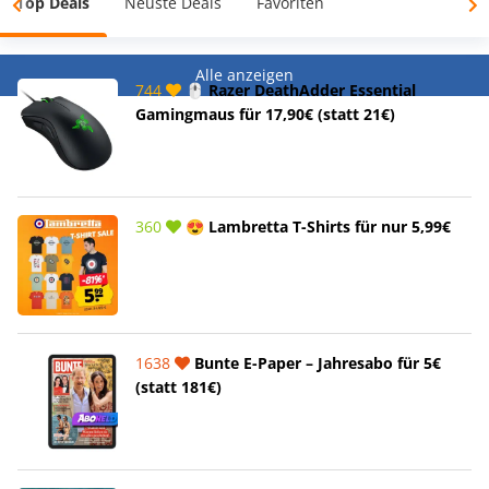
Top Deals
Neuste Deals
Favoriten
Alle anzeigen
744
🖱️ Razer DeathAdder Essential
Gamingmaus für 17,90€ (statt 21€)
360
😍 Lambretta T-Shirts für nur 5,99€
1638
Bunte E-Paper – Jahresabo für 5€
(statt 181€)