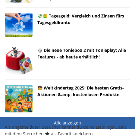
💸🤑 Tagesgeld: Vergleich und Zinsen fürs
Tagesgeldkonto
🎲 Die neue Toniebox 2 mit Tonieplay: Alle
Features - ab heute erhältlich!
🧒 Weltkindertag 2025: Die besten Gratis-
Aktionen &amp; kostenlosen Produkte
Alle anzeigen
Als angemeldeter Besucher kannst du deine Lieblings-Deals
mit dem Sternchen
als Favorit speichern.