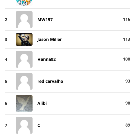
116
2
MW197
113
3
Jason Miller
100
4
Hanna92
93
5
red carvalho
90
6
Alibi
89
7
C