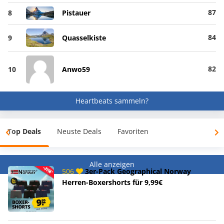
87
8
Pistauer
84
9
Quasselkiste
82
10
Anwo59
Heartbeats sammeln?
Top Deals
Neuste Deals
Favoriten
Alle anzeigen
506
3er-Pack Geographical Norway
Herren-Boxershorts für 9,99€