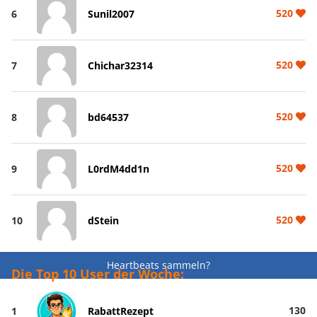
520
6
Sunil2007
520
7
Chichar32314
520
8
bd64537
520
9
L0rdM4dd1n
520
10
dStein
Heartbeats sammeln?
Die Top 10 User der Woche:
130
1
RabattRezept