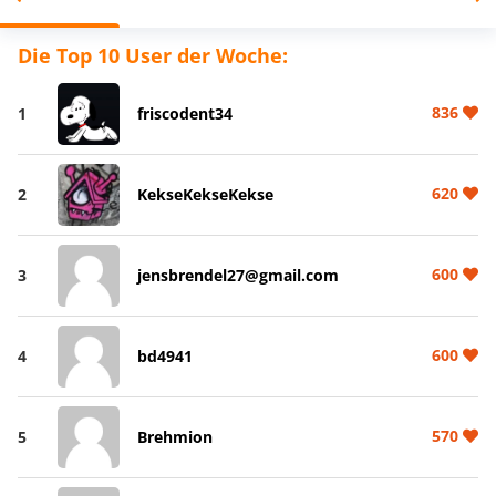
Die Top 10 User der Woche:
836
1
friscodent34
620
2
KekseKekseKekse
600
3
jensbrendel27@gmail.com
600
4
bd4941
570
5
Brehmion