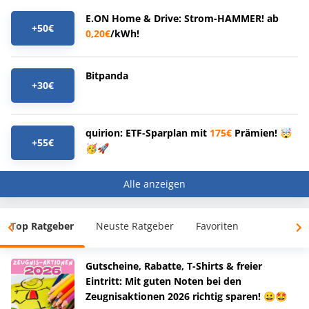
E.ON Home & Drive: Strom-HAMMER! ab
+50€
0,20€
/kWh!
Bitpanda
+30€
quirion: ETF-Sparplan mit
175€
Prämien! 🤯
+55€
🥳🚀
Alle anzeigen
Top Ratgeber
Neuste Ratgeber
Favoriten
Gutscheine, Rabatte, T-Shirts & freier
Eintritt: Mit guten Noten bei den
Zeugnisaktionen 2026 richtig sparen! 😀🤩