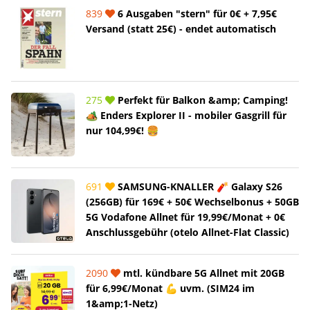
839
6 Ausgaben "stern" für 0€ + 7,95€
Versand (statt 25€) - endet automatisch
275
Perfekt für Balkon &amp; Camping!
🏕️ Enders Explorer II - mobiler Gasgrill für
nur 104,99€! 🍔
691
SAMSUNG-KNALLER 🧨 Galaxy S26
(256GB) für 169€ + 50€ Wechselbonus + 50GB
5G Vodafone Allnet für 19,99€/Monat + 0€
Anschlussgebühr (otelo Allnet-Flat Classic)
2090
mtl. kündbare 5G Allnet mit 20GB
für 6,99€/Monat 💪 uvm. (SIM24 im
1&amp;1-Netz)