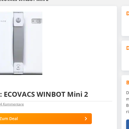
D
D
r: ECOVACS WINBOT Mini 2
D
m
4
Kommentare
B
r
Zum Deal