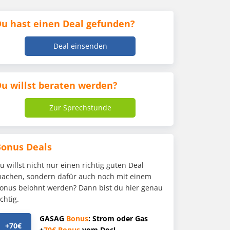
u hast einen Deal gefunden?
Deal einsenden
u willst beraten werden?
Zur Sprechstunde
Bonus Deals
u willst nicht nur einen richtig guten Deal
achen, sondern dafür auch noch mit einem
onus belohnt werden? Dann bist du hier genau
ichtig.
GASAG
Bonus
: Strom oder Gas
+70€
+
70€
Bonus
vom Doc!