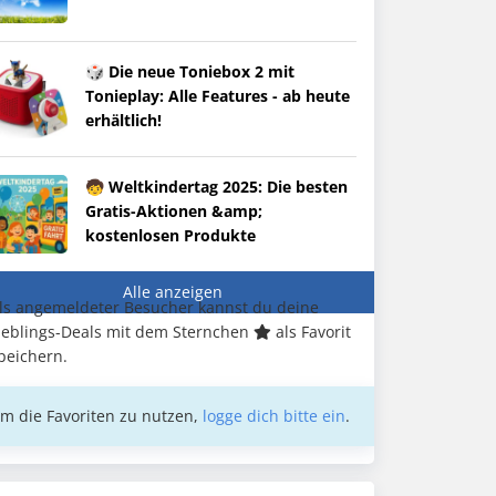
🎲 Die neue Toniebox 2 mit
Tonieplay: Alle Features - ab heute
erhältlich!
🧒 Weltkindertag 2025: Die besten
Gratis-Aktionen &amp;
kostenlosen Produkte
Alle anzeigen
ls angemeldeter Besucher kannst du deine
ieblings-Deals mit dem Sternchen
als Favorit
peichern.
m die Favoriten zu nutzen,
logge dich bitte ein
.