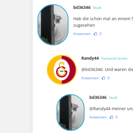
bd36346
Studi
Hab die schon mal an einem S
zugesehen
Antworten
0
Randy44
Facharzt/-ärztin
@bd36346: Und waren die
Antworten
0
bd36346
Studi
@Randy44 meiner unpr
Antworten
0