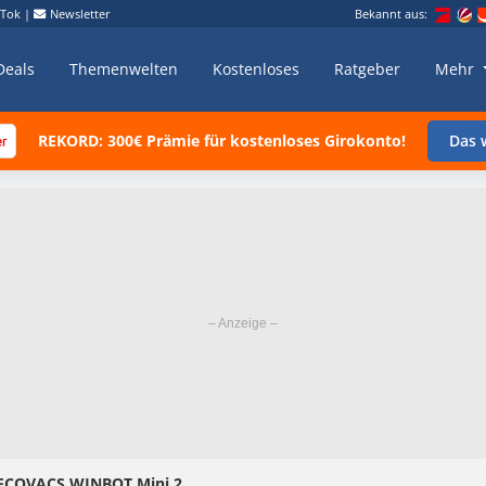
kTok
|
Newsletter
Bekannt aus:
Deals
Themenwelten
Kostenloses
Ratgeber
Mehr
REKORD: 300€ Prämie für kostenloses Girokonto!
Das w
: ECOVACS WINBOT Mini 2