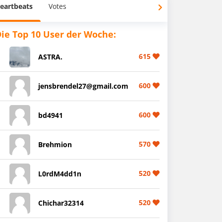
eartbeats
Votes
ie Top 10 User der Woche:
615
ASTRA.
600
jensbrendel27@gmail.com
600
bd4941
570
Brehmion
520
L0rdM4dd1n
520
Chichar32314