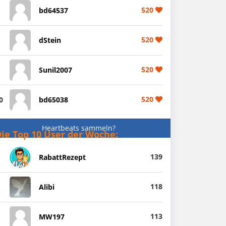
520
bd64537
520
dStein
520
Sunil2007
520
0
bd65038
Heartbeats sammeln?
ie Top 10 User der Woche:
139
RabattRezept
118
Alibi
113
MW197