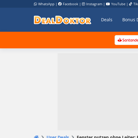
WhatsApp
|
Facebook
|
Instagram
|
YouTube
|
Ti
Deals
Bonus 
User Deals
Fenster putzen ohne Leiter