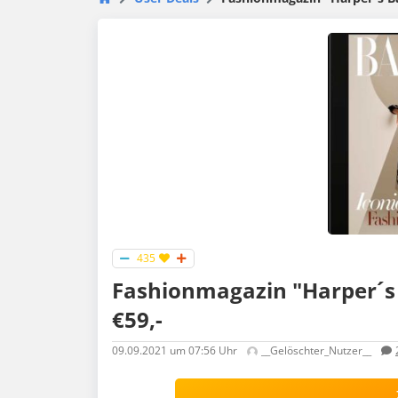
435
Fashionmagazin "Harper´s 
€59,-
09.09.2021
um 07:56 Uhr
__Gelöschter_Nutzer__