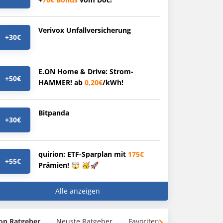
Verivox Unfallversicherung
+30€
E.ON Home & Drive: Strom-
+50€
HAMMER! ab
0,20€
/kWh!
Bitpanda
+30€
quirion: ETF-Sparplan mit
175€
+55€
Prämien! 🤯 🥳🚀
Alle anzeigen
op Ratgeber
Neuste Ratgeber
Favoriten