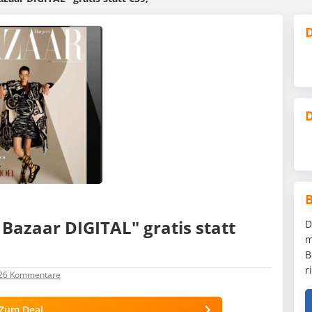
D
D
Bazaar DIGITAL" gratis statt
D
m
B
r
26
Kommentare
Zum Deal