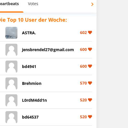
eartbeats
Votes
ie Top 10 User der Woche:
602
ASTRA.
600
jensbrendel27@gmail.com
600
bd4941
570
Brehmion
520
L0rdM4dd1n
520
bd64537