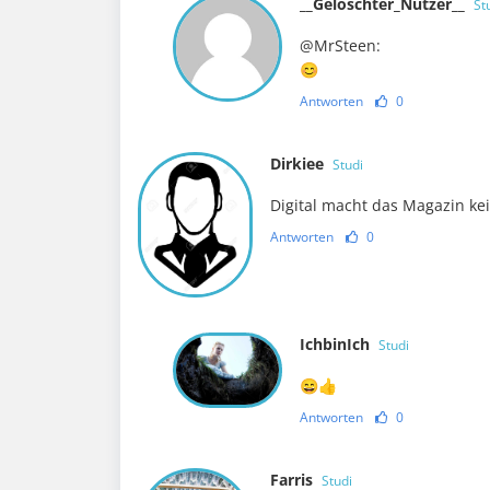
__Gelöschter_Nutzer__
St
@MrSteen:
😊
Antworten
0
Dirkiee
Studi
Digital macht das Magazin ke
Antworten
0
IchbinIch
Studi
😄👍
Antworten
0
Farris
Studi