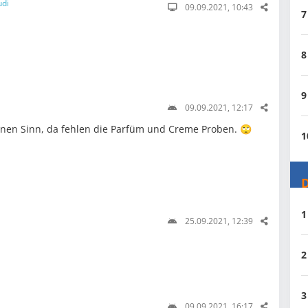
udi
09.09.2021, 10:43
7
8
9
09.09.2021, 12:17
inen Sinn, da fehlen die Parfüm und Creme Proben. 🙄
1
D
1
25.09.2021, 12:39
2
3
09.09.2021, 16:17