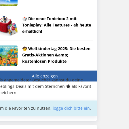
🎲 Die neue Toniebox 2 mit
Tonieplay: Alle Features - ab heute
erhältlich!
🧒 Weltkindertag 2025: Die besten
Gratis-Aktionen &amp;
kostenlosen Produkte
Alle anzeigen
ls angemeldeter Besucher kannst du deine
ieblings-Deals mit dem Sternchen
als Favorit
peichern.
m die Favoriten zu nutzen,
logge dich bitte ein
.