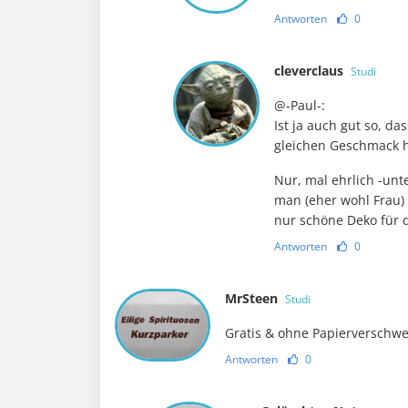
Antworten
0
cleverclaus
Studi
@-Paul-:
Ist ja auch gut so, d
gleichen Geschmack 
Nur, mal ehrlich -unt
man (eher wohl Frau) n
nur schöne Deko für
Antworten
0
MrSteen
Studi
Gratis & ohne Papierverschwe
Antworten
0