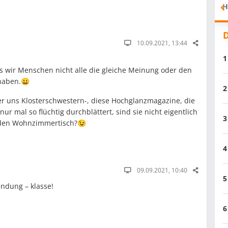
H
D
10.09.2021, 13:44
1
ass wir Menschen nicht alle die gleiche Meinung oder den
haben.😀
2
er uns Klosterschwestern-, diese Hochglanzmagazine, die
ur mal so flüchtig durchblättert, sind sie nicht eigentlich
3
 den Wohnzimmertisch?😉
4
09.09.2021, 10:40
5
ndung – klasse!
6