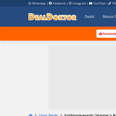
WhatsApp
|
Facebook
|
Instagram
|
YouTube
|
Ti
Deals
Bonus 
User Deals
Fashionmagazin "Harper´s Baz