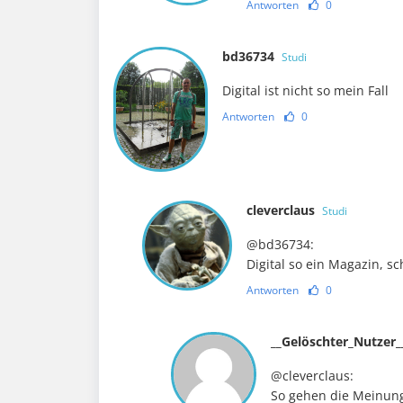
Antworten
0
bd36734
Studi
Digital ist nicht so mein Fall
Antworten
0
cleverclaus
Studi
@bd36734:
Digital so ein Magazin, sc
Antworten
0
__Gelöschter_Nutzer
@cleverclaus:
So gehen die Meinung