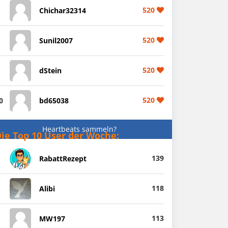
520
Chichar32314
520
Sunil2007
520
dStein
520
0
bd65038
Heartbeats sammeln?
ie Top 10 User der Woche:
139
RabattRezept
118
Alibi
113
MW197