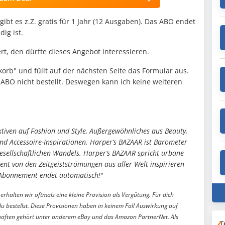
bt es z.Z. gratis für 1 Jahr (12 Ausgaben). Das ABO endet
ig ist.
rt, den dürfte dieses Angebot interessieren.
korb" und füllt auf der nächsten Seite das Formular aus.
ABO nicht bestellt. Deswegen kann ich keine weiteren
iven auf Fashion und Style, Außergewöhnliches aus Beauty,
 und Accessoire-Inspirationen. Harper’s BAZAAR ist Barometer
 gesellschaftlichen Wandels. Harper‘s BAZAAR spricht urbane
gent von den Zeitgeistströmungen aus aller Welt inspirieren
 Abonnement endet automatisch!
"
erhalten wir oftmals eine kleine Provision als Vergütung. Für dich
du bestellst. Diese Provisionen haben in keinem Fall Auswirkung auf
aften gehört unter anderem eBay und das Amazon PartnerNet. Als
T