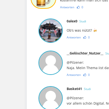
kostenfrei kann man sich das
Antworten
0
0alex0
Studi
Ob’s was nützt? 🍻
Antworten
0
__Gelöschter_Nutzer__
St
@Pilzener:
Naja. Meiin Thema iist da
Antworten
0
Basket41
Studi
@Pilzener:
vor allem schön Digital. N