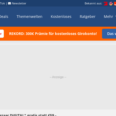
kTok
|
Newsletter
Bekannt aus:
Deals
Themenwelten
Kostenloses
Ratgeber
Mehr
REKORD: 300€ Prämie für kostenloses Girokonto!
Das w
aar DIGITAL" gratis statt €59,-