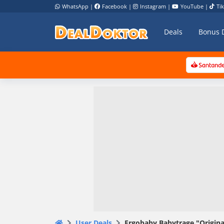
WhatsApp
|
Facebook
|
Instagram
|
YouTube
|
Ti
Deals
Bonus 
User Deals
Ergobaby Babytrage "Original