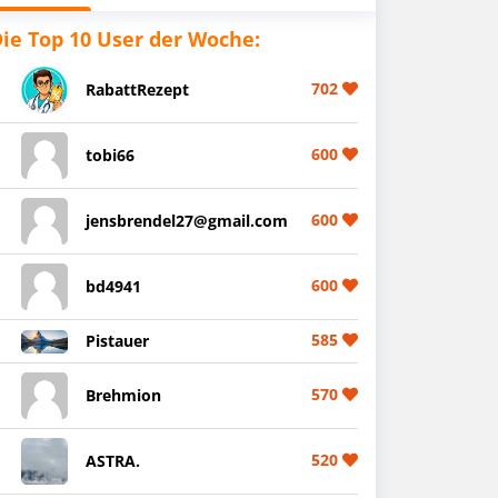
ie Top 10 User der Woche:
702
RabattRezept
600
tobi66
600
jensbrendel27@gmail.com
600
bd4941
585
Pistauer
570
Brehmion
520
ASTRA.