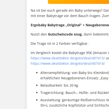
Na ist bei euch gerade ein Baby unterwegs? Dam
mit einer Babytrage vor dem Bauch tragen. Zum 
Ergobaby Babytrage „Original“ + Neugeborenen-
Nutzt den
Gutscheincode snug
, dann bekommt 
Die Trage ist in 2 Farben verfügbar.
Im Vergleich kostet die Babytrage 95€ (Amazon 
https://www.dealdoktor.de/goto/deal/407413/
un
https://www.dealdoktor.de/goto/deal/407414/
Altersempfehlung: von Baby bis Kleinkind
erhältlichen Neugeborenen-Einsatz „Easy S
Belastbarkeit: bis 20 kg
Tragerichtung: Bauch-, Hüfte- und Rücke
Ausstattung: geräumige Reißverschluss V
50+), zusätzliche Kopfstütze und Sichtsch