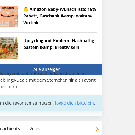
👶 Amazon Baby-Wunschliste: 15%
Rabatt, Geschenk &amp; weitere
Vorteile
Upcycling mit Kindern: Nachhaltig
basteln &amp; kreativ sein
Alle anzeigen
ls angemeldeter Besucher kannst du deine
ieblings-Deals mit dem Sternchen
als Favorit
peichern.
m die Favoriten zu nutzen,
logge dich bitte ein
.
eartbeats
Votes