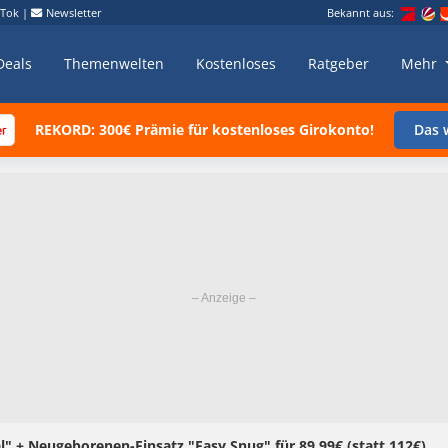
kTok
|
Newsletter
Bekannt aus:
Deals
Themenwelten
Kostenloses
Ratgeber
Mehr
REKORD: 300€ Prämie für kostenloses Girokonto!
Das w
" + Neugeborenen-Einsatz "Easy Snug" für 89,99€ (statt 112€)