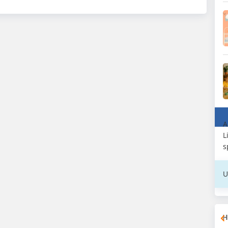
A
L
s
U
H