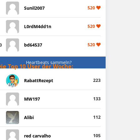
520
Sunil2007
520
L0rdM4dd1n
520
0
bd64537
Heartbeats sammeln?
ie Top 10 User der Woche:
223
RabattRezept
133
MW197
112
Alibi
105
red carvalho