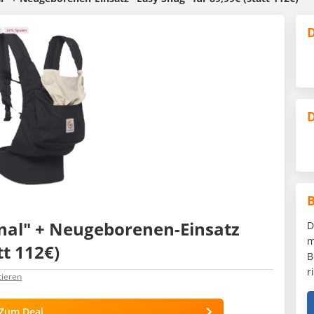
D
D
nal" + Neugeborenen-Einsatz
D
m
tt 112€)
B
r
tieren
Zum Deal