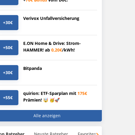
Verivox Unfallversicherung
+30€
E.ON Home & Drive: Strom-
+50€
HAMMER! ab
0,20€
/kWh!
Bitpanda
+30€
quirion: ETF-Sparplan mit
175€
+55€
Prämien! 🤯 🥳🚀
Alle anzeigen
op Ratgeber
Neuste Ratgeber
Favoriten