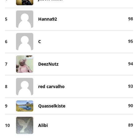
98
5
Hanna92
95
6
C
94
7
DeezNutz
93
8
red carvalho
90
9
Quasselkiste
89
10
Alibi