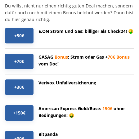
Du willst nicht nur einen richtig guten Deal machen, sondern
dafür auch noch mit einem Bonus belohnt werden? Dann bist
du hier genau richtig.
E.ON Strom und Gas: billiger als Check24! 🤑
+50€
GASAG
Bonus
: Strom oder Gas +
70€
Bonus
+70€
vom Doc!
Verivox Unfallversicherung
+30€
American Express Gold/Rosé:
150€
ohne
+150€
Bedingungen! 🤑
Bitpanda
+30€