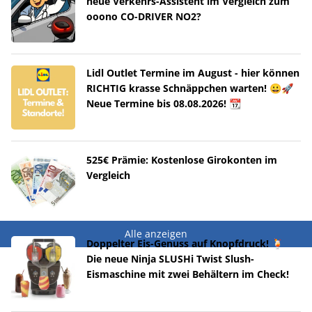
neue Verkehrs-Assistent im Vergleich zum
ooono CO-DRIVER NO2?
Lidl Outlet Termine im August - hier können
RICHTIG krasse Schnäppchen warten! 😀🚀
Neue Termine bis 08.08.2026! 📆
525€ Prämie: Kostenlose Girokonten im
Vergleich
Alle anzeigen
Doppelter Eis-Genuss auf Knopfdruck! 🍹
Die neue Ninja SLUSHi Twist Slush-
Eismaschine mit zwei Behältern im Check!