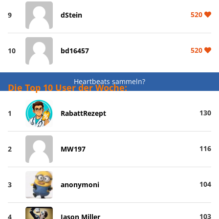
520
9
dStein
520
10
bd16457
Heartbeats sammeln?
Die Top 10 User der Woche:
130
1
RabattRezept
116
2
MW197
104
3
anonymoni
103
4
Jason Miller