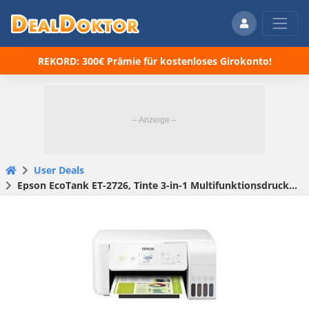
REKORD: 300€ Prämie für kostenloses Girokonto!
User Deals
Epson EcoTank ET-2726, Tinte 3-in-1 Mul­ti­funk­ti­ons­dru­cker, weiß für 184,49 € (statt 227 €)