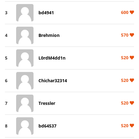
600
3
bd4941
570
4
Brehmion
520
5
L0rdM4dd1n
520
6
Chichar32314
520
7
Tressler
520
8
bd64537