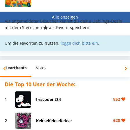
Alle anzeigen
Als angemeldeter Besucher kannst du deine Lieblings-Deals
mit dem Sternchen
als Favorit speichern.
Um die Favoriten zu nutzen,
logge dich bitte ein
.
Heartbeats
Votes
Die Top 10 User der Woche:
852
1
friscodent34
620
2
KekseKekseKekse