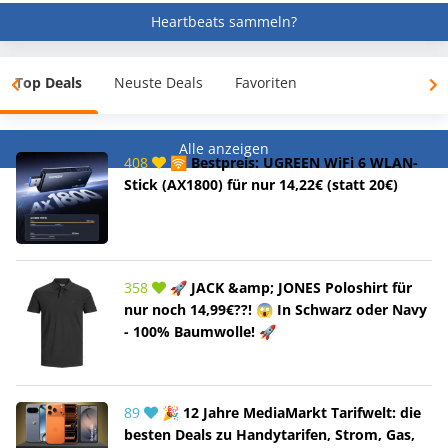
Heartbeats sammeln?
Top Deals
Neuste Deals
Favoriten
Alle anzeigen
408
🛜 Bestpreis: UGREEN WiFi 6 WLAN-
Stick (AX1800) für nur 14,22€ (statt 20€)
358
🚀 JACK &amp; JONES Poloshirt für
nur noch 14,99€??! 😱 In Schwarz oder Navy
- 100% Baumwolle! 🚀
89
🎉 12 Jahre MediaMarkt Tarifwelt: die
besten Deals zu Handytarifen, Strom, Gas,