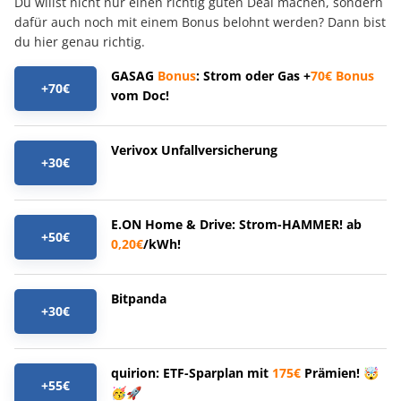
Du willst nicht nur einen richtig guten Deal machen, sondern
dafür auch noch mit einem Bonus belohnt werden? Dann bist
du hier genau richtig.
GASAG
Bonus
: Strom oder Gas +
70€
Bonus
+70€
vom Doc!
Verivox Unfallversicherung
+30€
E.ON Home & Drive: Strom-HAMMER! ab
+50€
0,20€
/kWh!
Bitpanda
+30€
quirion: ETF-Sparplan mit
175€
Prämien! 🤯
+55€
🥳🚀