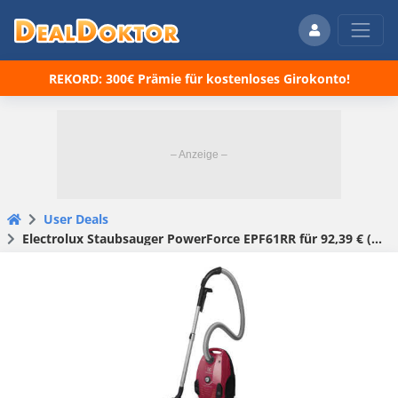
REKORD: 300€ Prämie für kostenloses Girokonto!
User Deals
Electrolux Staub­sau­ger PowerForce EPF61RR für 92,39 € (statt 134,41 €)