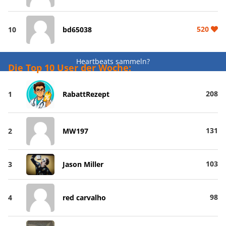
520
10
bd65038
Heartbeats sammeln?
Die Top 10 User der Woche:
208
1
RabattRezept
131
2
MW197
103
3
Jason Miller
98
4
red carvalho