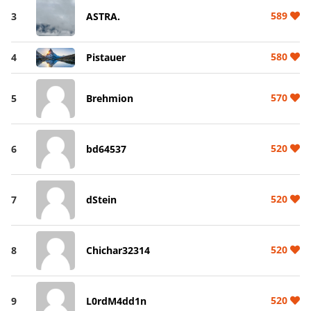
589
3
ASTRA.
580
4
Pistauer
570
5
Brehmion
520
6
bd64537
520
7
dStein
520
8
Chichar32314
520
9
L0rdM4dd1n