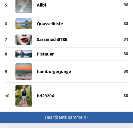
96
5
Alibi
83
6
Quasselkiste
81
7
Sassenach8785
80
8
Pistauer
80
9
hamburgerjunge
80
10
bd29204
Heartbeats sammeln?