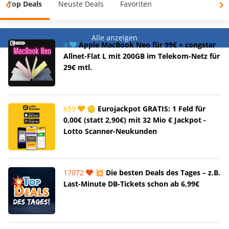
Top Deals
Neuste Deals
Favoriten
Alle anzeigen
4
Apple MacBook Neo für 99€ + congstar
Allnet-Flat L mit 200GB im Telekom-Netz für
29€ mtl.
659
🪙 Eurojackpot GRATIS: 1 Feld für
0,00€ (statt 2,90€) mit 32 Mio € Jackpot -
Lotto Scanner-Neukunden
17072
💥 Die besten Deals des Tages – z.B.
Last-Minute DB-Tickets schon ab 6,99€