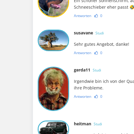
Ein schöner Sonnenschirm, a
Schneeschieber eher passt 
Antworten
0
susavane
Studi
Sehr gutes Angebot, danke!
Antworten
0
gerda11
Studi
Irgendwie bin ich von der Qua
ihre Probleme.
Antworten
0
heitman
Studi