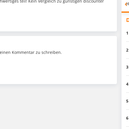
chwertiges teil! Kein Vergleich zu günstigen discounter
H
D
1
2
einen Kommentar zu schreiben.
3
4
5
6