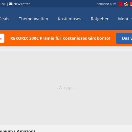
kTok
|
Newsletter
Bekannt aus:
Deals
Themenwelten
Kostenloses
Ratgeber
Mehr
REKORD: 300€ Prämie für kostenloses Girokonto!
Das w
minium ( Amazon)