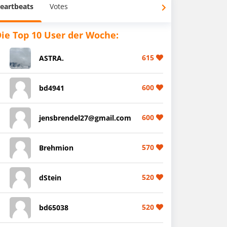
eartbeats
Votes
ie Top 10 User der Woche:
615
ASTRA.
600
bd4941
600
jensbrendel27@gmail.com
570
Brehmion
520
dStein
520
bd65038