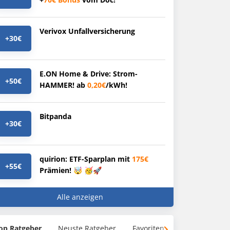
Verivox Unfallversicherung
+30€
E.ON Home & Drive: Strom-
+50€
HAMMER! ab
0,20€
/kWh!
Bitpanda
+30€
quirion: ETF-Sparplan mit
175€
+55€
Prämien! 🤯 🥳🚀
Alle anzeigen
op Ratgeber
Neuste Ratgeber
Favoriten