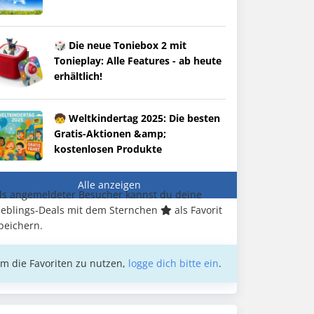
🎲 Die neue Toniebox 2 mit
Tonieplay: Alle Features - ab heute
erhältlich!
🧒 Weltkindertag 2025: Die besten
Gratis-Aktionen &amp;
kostenlosen Produkte
Alle anzeigen
ls angemeldeter Besucher kannst du deine
ieblings-Deals mit dem Sternchen
als Favorit
peichern.
m die Favoriten zu nutzen,
logge dich bitte ein
.