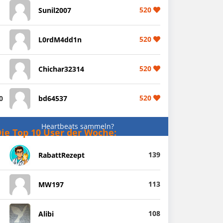
520
Sunil2007
520
L0rdM4dd1n
520
Chichar32314
520
0
bd64537
Heartbeats sammeln?
ie Top 10 User der Woche:
139
RabattRezept
113
MW197
108
Alibi