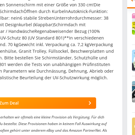
ten Sonnenschirm mit einer Größe von 330 cm!Die
s SchirmdachÖffnen durch KurbelnAutoknick-Funktion:
lbar: nein6 stabile StrebenUnterrohrdurchmesser: 38
t Designkurbel (klappbar)Schirmdach mit
bar / HandwäscheRegenabweisender Bezug (100%
t 6UV-Schutz 80 (UV Standard 801)**In verschiedenen
nd. 70 kgGewicht inkl. Verpackung ca. 7,2 kgVerpackung
enhülse, Granit Trolley, Füllsockel, Beschwerplatten und
. Bitte bestellen Sie Schirmständer, Schutzhülle und
801 werden die Tests von unabhängigen Prüfinstituten
en Parametern wie Durchnässung, Dehnung, Abrieb oder
ealistische Beurteilung der UV-Schutzwirkung möglich.
Zum Deal
erhalten wir oftmals eine kleine Provision als Vergütung. Für dich
du bestellst. Diese Provisionen haben in keinem Fall Auswirkung auf
aften gehört unter anderem eBay und das Amazon PartnerNet. Als