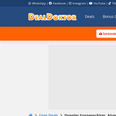
WhatsApp
|
Facebook
|
Instagram
|
YouTube
|
Ti
Deals
Bonus 
User Deals
Doppler Sonnenschirm ,Alu