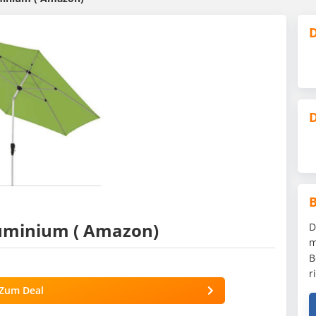
D
D
uminium ( Amazon)
D
m
B
r
Zum Deal