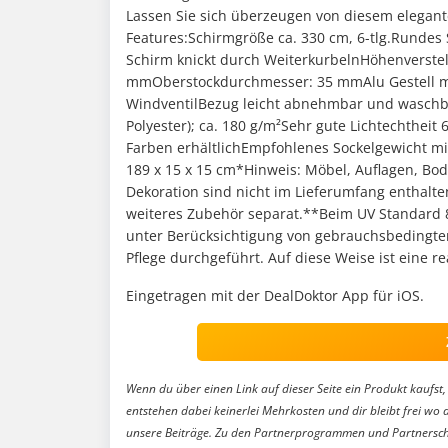
Lassen Sie sich überzeugen von diesem elegan
Features:Schirmgröße ca. 330 cm, 6-tlg.Runde
Schirm knickt durch WeiterkurbelnHöhenverstel
mmOberstockdurchmesser: 35 mmAlu Gestell mi
WindventilBezug leicht abnehmbar und wasch
Polyester); ca. 180 g/m²Sehr gute Lichtechthei
Farben erhältlichEmpfohlenes Sockelgewicht mi
189 x 15 x 15 cm*Hinweis: Möbel, Auflagen, Bod
Dekoration sind nicht im Lieferumfang enthalten
weiteres Zubehör separat.**Beim UV Standard 
unter Berücksichtigung von gebrauchsbedingt
Pflege durchgeführt. Auf diese Weise ist eine r
Eingetragen mit der DealDoktor App für iOS.
Wenn du über einen Link auf dieser Seite ein Produkt kaufst, 
entstehen dabei keinerlei Mehrkosten und dir bleibt frei wo 
unsere Beiträge. Zu den Partnerprogrammen und Partnersch