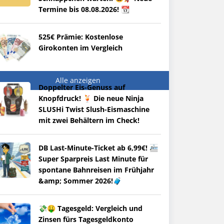
Termine bis 08.08.2026! 📆
525€ Prämie: Kostenlose
Girokonten im Vergleich
Alle anzeigen
Doppelter Eis-Genuss auf
Knopfdruck! 🍹 Die neue Ninja
SLUSHi Twist Slush-Eismaschine
mit zwei Behältern im Check!
DB Last-Minute-Ticket ab 6,99€! 🚈
Super Sparpreis Last Minute für
spontane Bahnreisen im Frühjahr
&amp; Sommer 2026!🧳
💸🤑 Tagesgeld: Vergleich und
Zinsen fürs Tagesgeldkonto