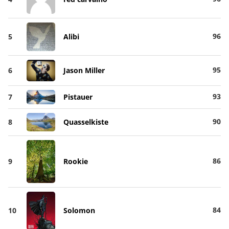
96
5
Alibi
95
6
Jason Miller
93
7
Pistauer
90
8
Quasselkiste
86
9
Rookie
84
10
Solomon