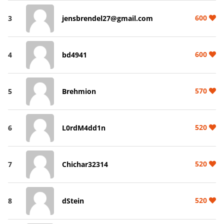
600
3
jensbrendel27@gmail.com
600
4
bd4941
570
5
Brehmion
520
6
L0rdM4dd1n
520
7
Chichar32314
520
8
dStein