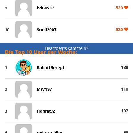
520
9
bd64537
520
10
Sunil2007
Heartbeats sammeln?
Die Top 10 User der Woche:
138
1
RabattRezept
110
2
MW197
107
3
Hanna92
96
4
red carvalho