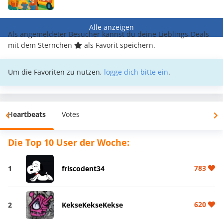
Alle anzeigen
Als angemeldeter Besucher kannst du deine Lieblings-Deals
mit dem Sternchen
als Favorit speichern.
Um die Favoriten zu nutzen,
logge dich bitte ein
.
Heartbeats
Votes
Die Top 10 User der Woche:
783
1
friscodent34
620
2
KekseKekseKekse