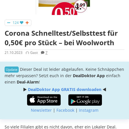
124
Corona Schnelltest/Selbsttest für
0,50€ pro Stück – bei Woolworth
21.10.2023
Gast
7
Dieser Deal ist leider abgelaufen. Keine Schnäppchen
mehr verpassen? Setzt euch in der
DealDoktor App
einfach
einen
Deal-Alarm
!
►
DealDoktor App GRATIS downloaden
◄
Newsletter
|
Facebook
|
Instagram
So viele Filialen gibt es nicht davon, eher ein Lokaler Deal.