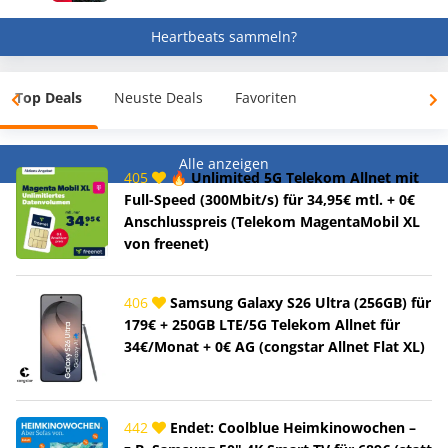
Heartbeats sammeln?
Top Deals
Neuste Deals
Favoriten
Alle anzeigen
405
🔥 Unlimited 5G Telekom Allnet mit
Full-Speed (300Mbit/s) für 34,95€ mtl. + 0€
Anschlusspreis (Telekom MagentaMobil XL
von freenet)
406
Samsung Galaxy S26 Ultra (256GB) für
179€ + 250GB LTE/5G Telekom Allnet für
34€/Monat + 0€ AG (congstar Allnet Flat XL)
442
Endet: Coolblue Heimkinowochen –