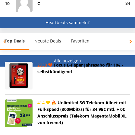
84
10
C
Heartbeats sammeln?
Top Deals
Neuste Deals
Favoriten
Alle anzeigen
2938
Focus E-Paper Jahresabo für 10€ -
selbstkündigend
414
🔥 Unlimited 5G Telekom Allnet mit
Full-Speed (300Mbit/s) für 34,95€ mtl. + 0€
Anschlusspreis (Telekom MagentaMobil XL
von freenet)