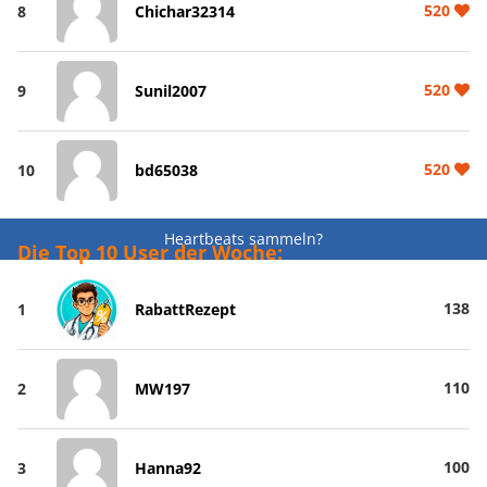
520
8
Chichar32314
520
9
Sunil2007
520
10
bd65038
Heartbeats sammeln?
Die Top 10 User der Woche:
138
1
RabattRezept
110
2
MW197
100
3
Hanna92