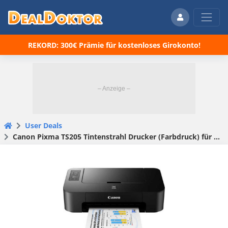
REKORD: 300€ Prämie für kostenloses Girokonto!
User Deals
Canon Pixma TS205 Tintenstrahl Drucker (Farbdruck) für 47,75 € (statt 63,25 €)