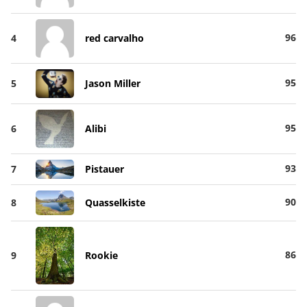
96
4
red carvalho
95
5
Jason Miller
95
6
Alibi
93
7
Pistauer
90
8
Quasselkiste
86
9
Rookie