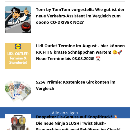
Tom by TomTom vorgestellt: Wie gut ist der
neue Verkehrs-Assistent im Vergleich zum
ooono CO-DRIVER NO2?
Lidl Outlet Termine im August - hier können
RICHTIG krasse Schnäppchen warten! 😀🚀
Neue Termine bis 08.08.2026! 📆
525€ Prämie: Kostenlose Girokonten im
Vergleich
Alle anzeigen
Doppelter Eis-Genuss auf Knopfdruck! 🍹
Die neue Ninja SLUSHi Twist Slush-
Eismaschine mit zwei Behältern im Check!