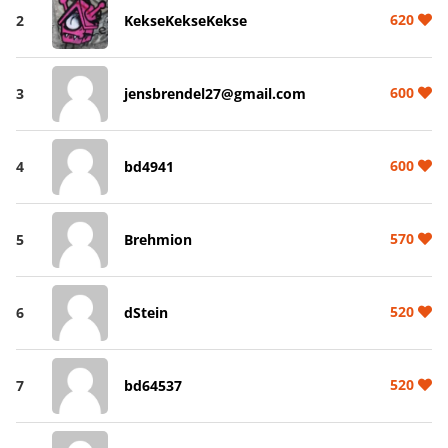
620
2
KekseKekseKekse
600
3
jensbrendel27@gmail.com
600
4
bd4941
570
5
Brehmion
520
6
dStein
520
7
bd64537