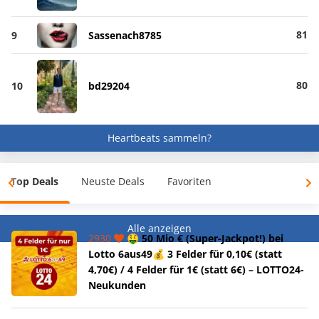
81
9
Sassenach8785
80
10
bd29204
Heartbeats sammeln?
Top Deals
Neuste Deals
Favoriten
Alle anzeigen
2930
🤑 50 Mio € (Super-Jackpot!) bei
Lotto 6aus49💰 3 Felder für 0,10€ (statt
4,70€) / 4 Felder für 1€ (statt 6€) – LOTTO24-
Neukunden