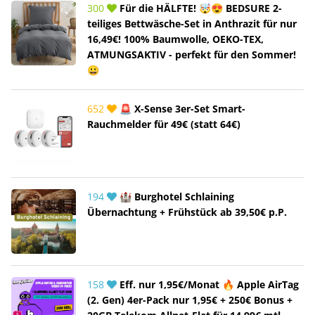
300
Für die HÄLFTE! 🤯😍 BEDSURE 2-
teiliges Bettwäsche-Set in Anthrazit für nur
16,49€! 100% Baumwolle, OEKO-TEX,
ATMUNGSAKTIV - perfekt für den Sommer!
😀
652
🚨 X-Sense 3er-Set Smart-
Rauchmelder für 49€ (statt 64€)
194
🏰 Burghotel Schlaining
Übernachtung + Frühstück ab 39,50€ p.P.
158
Eff. nur 1,95€/Monat 🔥 Apple AirTag
(2. Gen) 4er-Pack nur 1,95€ + 250€ Bonus +