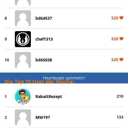
520
8
bd64537
520
9
chef1313
520
10
bd65038
Heartbeats sammeln?
Die Top 10 User der Woche:
210
1
RabattRezept
133
2
MW197