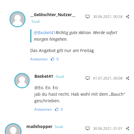
__Gelöschter_Nutzer__
30.06.2021, 00:34
Studi
@Basket41
Richtig gute Aktion. Werde sofort
morgen hingehen.
Das Angebot gilt nur am Freitag
Antworten
0
Basket41
Studi
01.07.2021, 00:08
@Eo. Eo. Eo:
jab du hast recht. Hab wohl mit dem „Bauch“
geschrieben.
Antworten
0
mailshopper
Studi
30.06.2021, 01:01