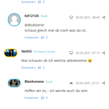
Antworten
0
bd12120
Studi
30.06.2021, 08:49
@Blubberle:
Schaue gleich mal ob noch was da ist.
Antworten
0
NeXtii
Facharzt/-ärztin
30.06.2021, 07:15
Mal schauen ob ich welche abbekomme 😀
Antworten
0
Blankenese
Studi
30.06.2021, 07:21
Hoffen wir es… Ich werde auch da sein
Antworten
0