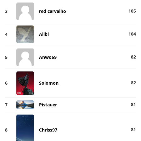
105
3
red carvalho
104
4
Alibi
82
5
Anwo59
82
6
Solomon
81
7
Pistauer
81
8
Chriss97