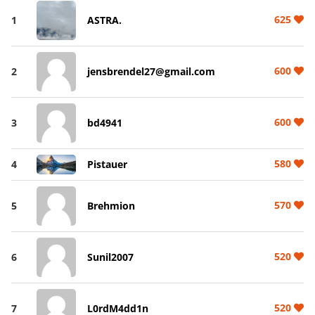
625
1
ASTRA.
600
2
jensbrendel27@gmail.com
600
3
bd4941
580
4
Pistauer
570
5
Brehmion
520
6
Sunil2007
520
7
L0rdM4dd1n