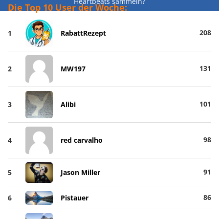
Heartbeats sammeln?
Die Top 10 User der Woche:
208
1
RabattRezept
131
2
MW197
101
3
Alibi
98
4
red carvalho
91
5
Jason Miller
86
6
Pistauer