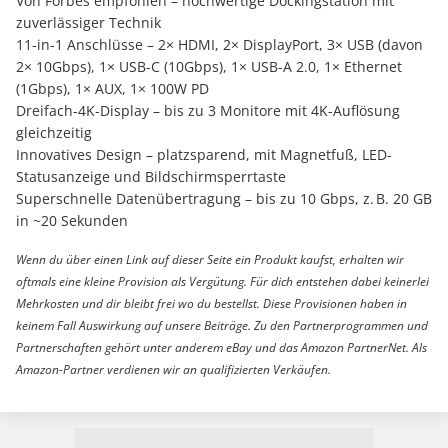
Von Forbes empfohlen – hochwertige Dockingstation mit
zuverlässiger Technik
11-in-1 Anschlüsse – 2× HDMI, 2× DisplayPort, 3× USB (davon
2× 10Gbps), 1× USB-C (10Gbps), 1× USB-A 2.0, 1× Ethernet
(1Gbps), 1× AUX, 1× 100W PD
Dreifach-4K-Display – bis zu 3 Monitore mit 4K-Auflösung
gleichzeitig
Innovatives Design – platzsparend, mit Magnetfuß, LED-
Statusanzeige und Bildschirmsperrtaste
Superschnelle Datenübertragung – bis zu 10 Gbps, z. B. 20 GB
in ~20 Sekunden
Wenn du über einen Link auf dieser Seite ein Produkt kaufst, erhalten wir
oftmals eine kleine Provision als Vergütung. Für dich entstehen dabei keinerlei
Mehrkosten und dir bleibt frei wo du bestellst. Diese Provisionen haben in
keinem Fall Auswirkung auf unsere Beiträge. Zu den Partnerprogrammen und
Partnerschaften gehört unter anderem eBay und das Amazon PartnerNet. Als
Amazon-Partner verdienen wir an qualifizierten Verkäufen.