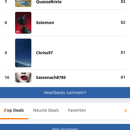
83
7
Quasselkiste
82
8
Solomon
81
9
Chriss97
81
10
Sassenach8785
Heartbeats sammeln?
Top Deals
Neuste Deals
Favoriten
Alle anzeigen