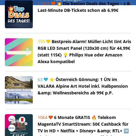
17071
💥 Die besten Deals des Tages – z.B.
Last-Minute DB-Tickets schon ab 6,99€
395
Bestpreis-Alarm! Müller-Licht tint Aris
RGB LED Smart Panel (120x30 cm) für 44,99€
(statt 115€) 💡 Philips Hue oder Amazon
Alexa kompatibel
63
⭐ Österreich Gönnung: 1 ÜN im
VALARA Alpine Art Hotel inkl. Halbpension
&amp; Wellnessbereichs ab 99€ p.P.
1064
6 Monate GRATIS 🔥 Telekom
MagentaTV SmartStream: 50€ Cashback für
TV in HD + Netflix + Disney+ &amp; RTL+ ➡️