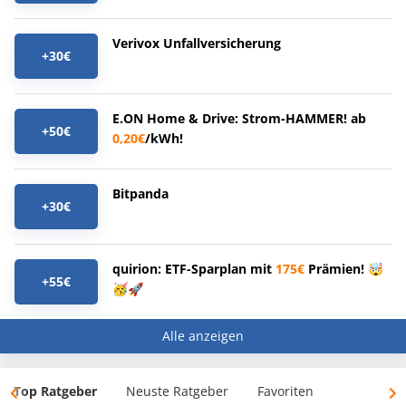
Verivox Unfallversicherung
+30€
E.ON Home & Drive: Strom-HAMMER! ab
+50€
0,20€
/kWh!
Bitpanda
+30€
quirion: ETF-Sparplan mit
175€
Prämien! 🤯
+55€
🥳🚀
Alle anzeigen
Top Ratgeber
Neuste Ratgeber
Favoriten