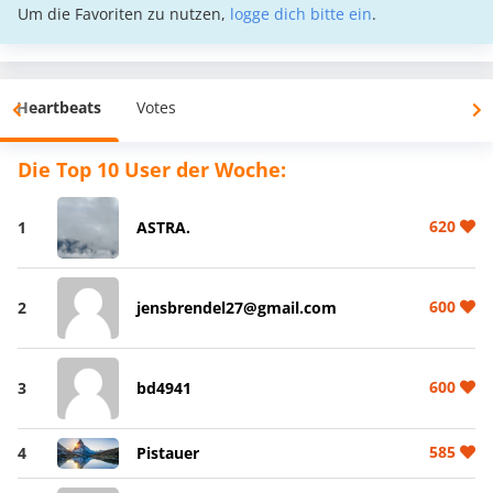
Um die Favoriten zu nutzen,
logge dich bitte ein
.
Heartbeats
Votes
Die Top 10 User der Woche:
620
1
ASTRA.
600
2
jensbrendel27@gmail.com
600
3
bd4941
585
4
Pistauer