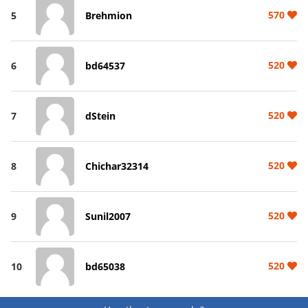
570
5
Brehmion
520
6
bd64537
520
7
dStein
520
8
Chichar32314
520
9
Sunil2007
520
10
bd65038