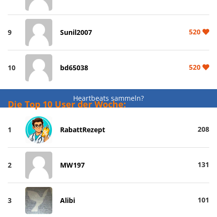
520
9
Sunil2007
520
10
bd65038
Heartbeats sammeln?
Die Top 10 User der Woche:
208
1
RabattRezept
131
2
MW197
101
3
Alibi