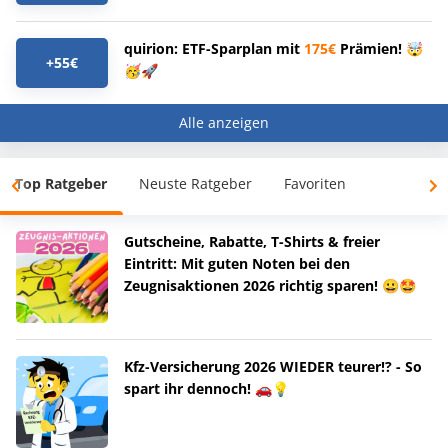
quirion: ETF-Sparplan mit
175€
Prämien! 🤯
+55€
🥳🚀
Alle anzeigen
Top Ratgeber
Neuste Ratgeber
Favoriten
Gutscheine, Rabatte, T-Shirts & freier
Eintritt: Mit guten Noten bei den
Zeugnisaktionen 2026 richtig sparen! 😀🤩
Kfz-Versicherung 2026 WIEDER teurer!? - So
spart ihr dennoch! 🚗💡