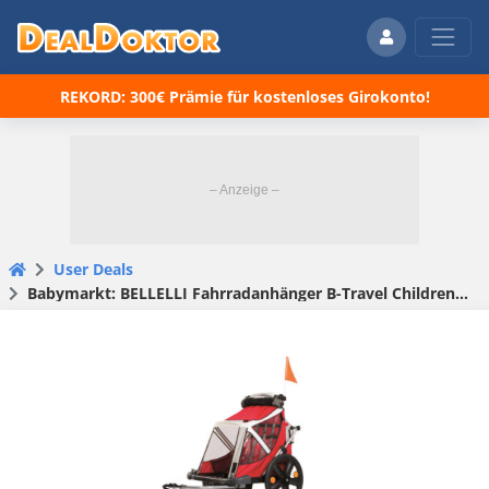
REKORD: 300€ Prämie für kostenloses Girokonto!
User Deals
Babymarkt: BELLELLI Fahrradanhänger B-Travel Children Trailer Red (269,99€ statt 400,44€)