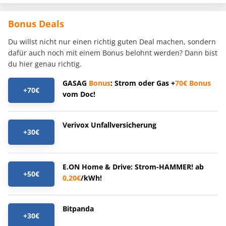
Bonus Deals
Du willst nicht nur einen richtig guten Deal machen, sondern
dafür auch noch mit einem Bonus belohnt werden? Dann bist
du hier genau richtig.
GASAG
Bonus
: Strom oder Gas +
70€
Bonus
+70€
vom Doc!
Verivox Unfallversicherung
+30€
E.ON Home & Drive: Strom-HAMMER! ab
+50€
0,20€
/kWh!
Bitpanda
+30€