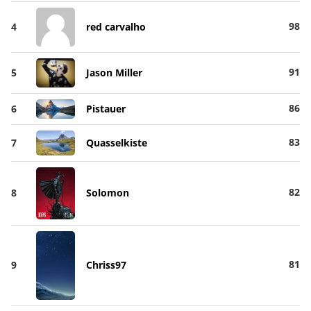
98
4
red carvalho
91
5
Jason Miller
86
6
Pistauer
83
7
Quasselkiste
82
8
Solomon
81
9
Chriss97