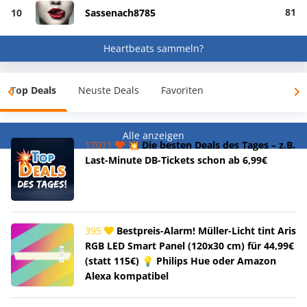
81
10
Sassenach8785
Heartbeats sammeln?
Top Deals
Neuste Deals
Favoriten
Alle anzeigen
17071
💥 Die besten Deals des Tages – z.B.
Last-Minute DB-Tickets schon ab 6,99€
395
Bestpreis-Alarm! Müller-Licht tint Aris
RGB LED Smart Panel (120x30 cm) für 44,99€
(statt 115€) 💡 Philips Hue oder Amazon
Alexa kompatibel