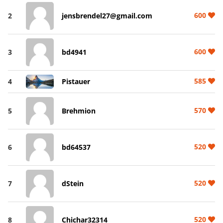
600
2
jensbrendel27@gmail.com
600
3
bd4941
585
4
Pistauer
570
5
Brehmion
520
6
bd64537
520
7
dStein
520
8
Chichar32314