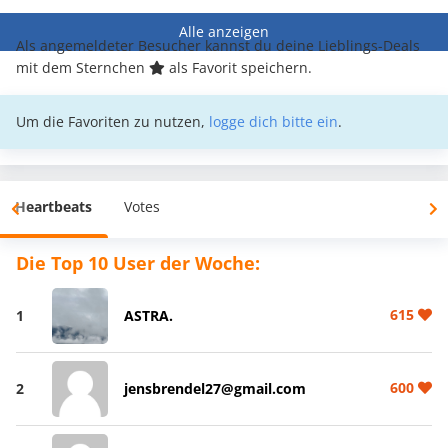
Alle anzeigen
Als angemeldeter Besucher kannst du deine Lieblings-Deals
mit dem Sternchen
als Favorit speichern.
Um die Favoriten zu nutzen,
logge dich bitte ein
.
Heartbeats
Votes
Die Top 10 User der Woche:
615
1
ASTRA.
600
2
jensbrendel27@gmail.com