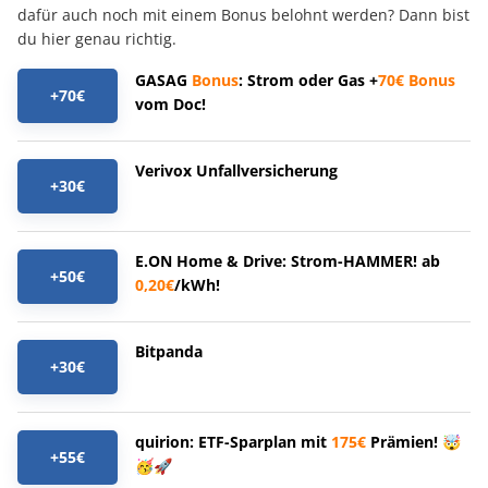
dafür auch noch mit einem Bonus belohnt werden? Dann bist
du hier genau richtig.
GASAG
Bonus
: Strom oder Gas +
70€
Bonus
+70€
vom Doc!
Verivox Unfallversicherung
+30€
E.ON Home & Drive: Strom-HAMMER! ab
+50€
0,20€
/kWh!
Bitpanda
+30€
quirion: ETF-Sparplan mit
175€
Prämien! 🤯
+55€
🥳🚀