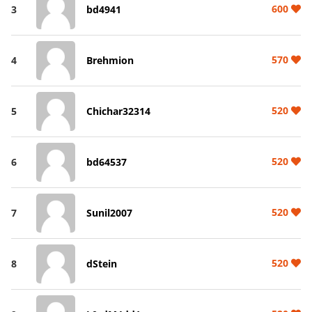
600
3
bd4941
570
4
Brehmion
520
5
Chichar32314
520
6
bd64537
520
7
Sunil2007
520
8
dStein