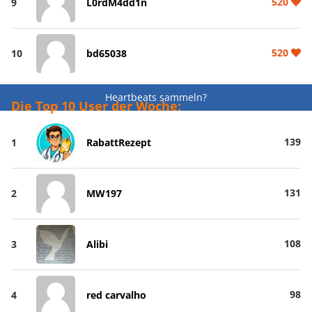
520
9
L0rdM4dd1n
520
10
bd65038
Heartbeats sammeln?
Die Top 10 User der Woche:
139
1
RabattRezept
131
2
MW197
108
3
Alibi
98
4
red carvalho