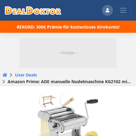
REKORD: 300€ Prämie für kostenloses Girokonto!
User Deals
Amazon Prime: ADE manuelle Nudelmaschine KG2102 mit Zubehör Set (39,61€ statt 68,94€)