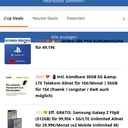
Heartbeats sammeln?
Top Deals
Neuste Deals
Favoriten
Alle anzeigen
5793
🔥🎮 eneba: 60€ PSN Guthabenkarte
für 49,19€
3091
📲 mtl. kündbare 30GB 5G &amp;
LTE Telekom Allnet für 10€/Monat | 55GB
für 15€ (fraenk / congstar / KwK auch
möglich)
353
Eff. GRATIS: Samsung Galaxy Z Flip8
(512GB) für 99,95€ + 5G/LTE Unlimited Allnet
für 29,99€/Monat (o2 Mobile Unlimited M)