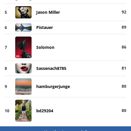
92
5
Jason Miller
89
6
Pistauer
86
7
Solomon
81
8
Sassenach8785
80
9
hamburgerjunge
80
10
bd29204