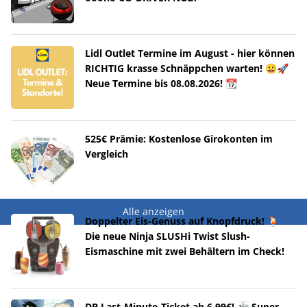
Lidl Outlet Termine im August - hier können
RICHTIG krasse Schnäppchen warten! 😀🚀
Neue Termine bis 08.08.2026! 📆
525€ Prämie: Kostenlose Girokonten im
Vergleich
Alle anzeigen
Doppelter Eis-Genuss auf Knopfdruck! 🍹
Die neue Ninja SLUSHi Twist Slush-
Eismaschine mit zwei Behältern im Check!
DB Last-Minute-Ticket ab 6,99€! 🚈 Super