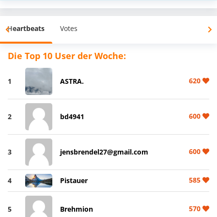
Heartbeats
Votes
Die Top 10 User der Woche:
620
1
ASTRA.
600
2
bd4941
600
3
jensbrendel27@gmail.com
585
4
Pistauer
570
5
Brehmion