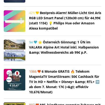
421
Bestpreis-Alarm! Müller-Licht tint Aris
RGB LED Smart Panel (120x30 cm) für 44,99€
(statt 115€) 💡 Philips Hue oder Amazon
Alexa kompatibel
94
⭐ Österreich Gönnung: 1 ÜN im
VALARA Alpine Art Hotel inkl. Halbpension
&amp; Wellnessbereichs ab 99€ p.P.
1066
6 Monate GRATIS 🔥 Telekom
MagentaTV SmartStream: 50€ Cashback für
TV in HD + Netflix + Disney+ &amp; RTL+ ➡️
ab dem 7. Monat: 17€ (=&gt; effektiv
10,67€/Monat)
897
Mtl. kündbares congstar Zuhause mit