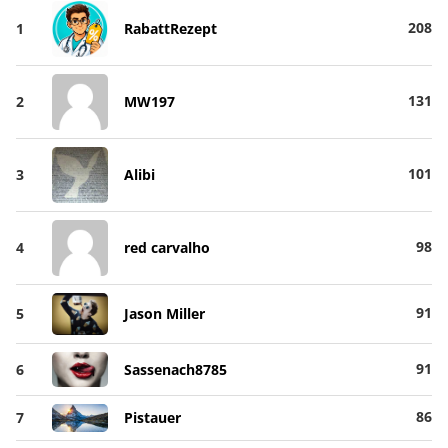
208
1
RabattRezept
131
2
MW197
101
3
Alibi
98
4
red carvalho
91
5
Jason Miller
91
6
Sassenach8785
86
7
Pistauer