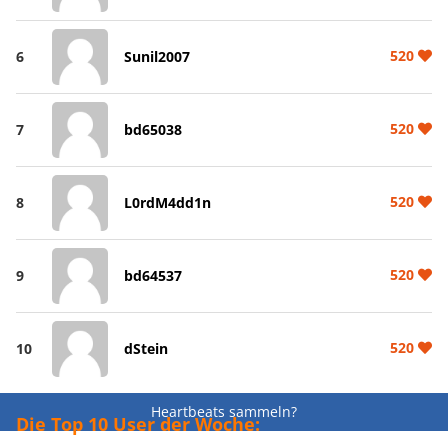
520
6
Sunil2007
520
7
bd65038
520
8
L0rdM4dd1n
520
9
bd64537
520
10
dStein
Heartbeats sammeln?
Die Top 10 User der Woche: