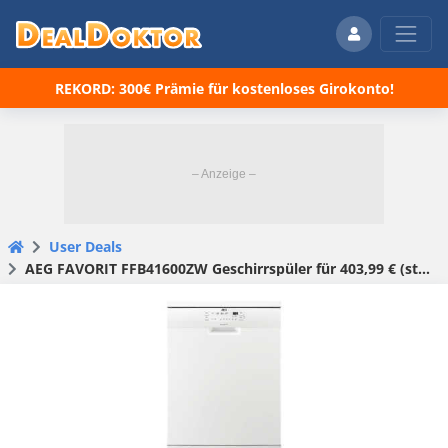
REKORD: 300€ Prämie für kostenloses Girokonto!
User Deals
AEG FAVORIT FFB41600ZW Ge­schirr­spü­ler für 403,99 € (statt 565,99 €)