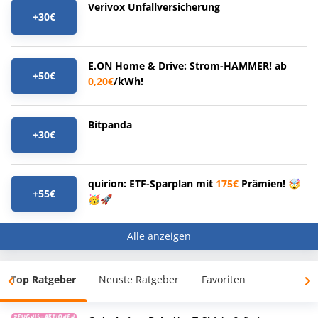
Verivox Unfallversicherung
+30€
E.ON Home & Drive: Strom-HAMMER! ab
+50€
0,20€
/kWh!
Bitpanda
+30€
quirion: ETF-Sparplan mit
175€
Prämien! 🤯
+55€
🥳🚀
Alle anzeigen
Top Ratgeber
Neuste Ratgeber
Favoriten