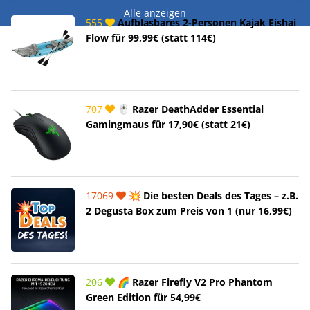
Alle anzeigen
555
Aufblasbares 2-Personen Kajak Eishai
Flow für 99,99€ (statt 114€)
707
🖱️ Razer DeathAdder Essential
Gamingmaus für 17,90€ (statt 21€)
17069
💥 Die besten Deals des Tages – z.B.
2 Degusta Box zum Preis von 1 (nur 16,99€)
206
🌈 Razer Firefly V2 Pro Phantom
Green Edition für 54,99€