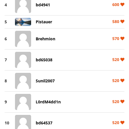
600
4
bd4941
580
5
Pistauer
570
6
Brehmion
520
7
bd65038
520
8
Sunil2007
520
9
L0rdM4dd1n
520
10
bd64537