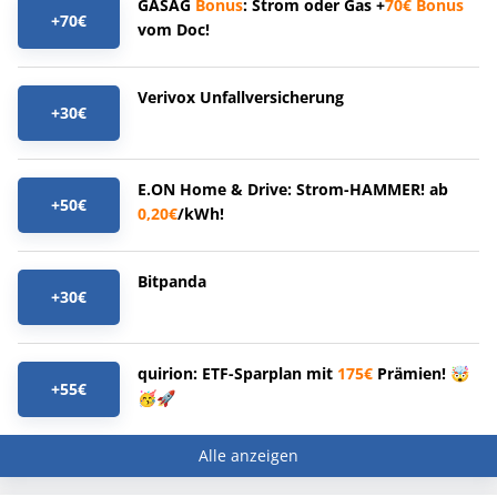
GASAG
Bonus
: Strom oder Gas +
70€
Bonus
+70€
vom Doc!
Verivox Unfallversicherung
+30€
E.ON Home & Drive: Strom-HAMMER! ab
+50€
0,20€
/kWh!
Bitpanda
+30€
quirion: ETF-Sparplan mit
175€
Prämien! 🤯
+55€
🥳🚀
Alle anzeigen