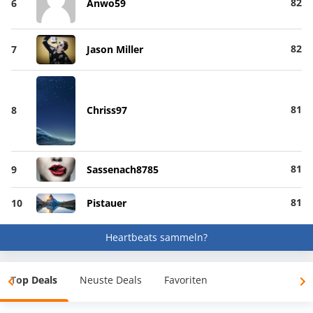
82
6
Anwo59
82
7
Jason Miller
81
8
Chriss97
81
9
Sassenach8785
81
10
Pistauer
Heartbeats sammeln?
Top Deals
Neuste Deals
Favoriten