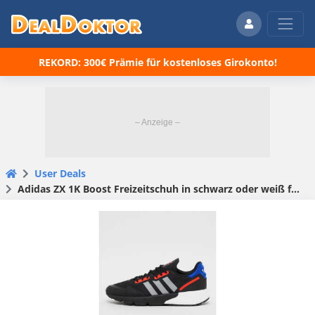
REKORD: 300€ Prämie für kostenloses Girokonto!
User Deals
Adidas ZX 1K Boost Freizeitschuh in schwarz oder weiß für 39,99 € (statt 58,94 €).