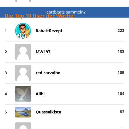
Heartbeats sammeln?
Die Top 10 User der Woche:
223
1
RabattRezept
133
2
MW197
105
3
red carvalho
104
4
Alibi
83
5
Quasselkiste