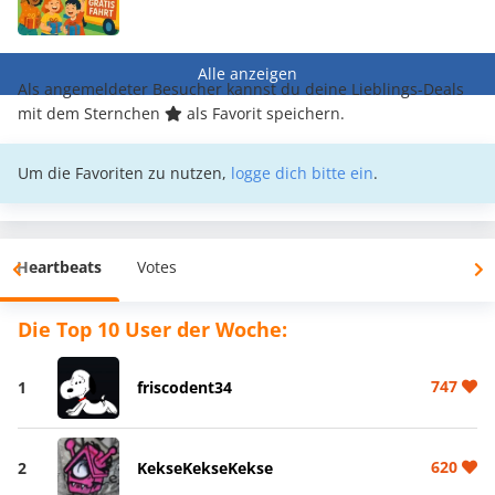
Alle anzeigen
Als angemeldeter Besucher kannst du deine Lieblings-Deals
mit dem Sternchen
als Favorit speichern.
Um die Favoriten zu nutzen,
logge dich bitte ein
.
Heartbeats
Votes
Die Top 10 User der Woche:
747
1
friscodent34
620
2
KekseKekseKekse