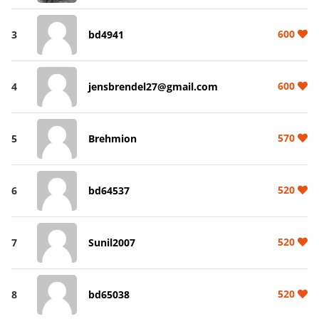
600
3
bd4941
600
4
jensbrendel27@gmail.com
570
5
Brehmion
520
6
bd64537
520
7
Sunil2007
520
8
bd65038