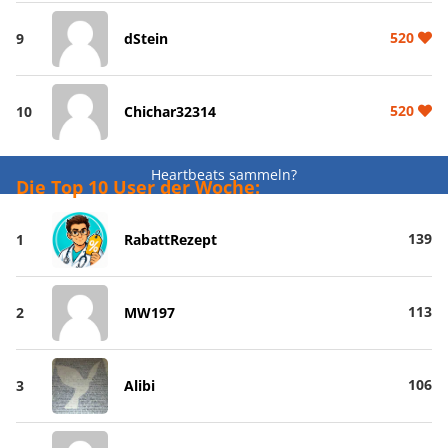
520
9
dStein
520
10
Chichar32314
Heartbeats sammeln?
Die Top 10 User der Woche:
139
1
RabattRezept
113
2
MW197
106
3
Alibi