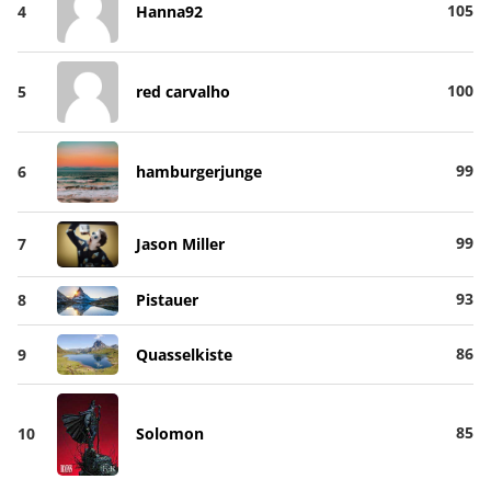
105
4
Hanna92
100
5
red carvalho
99
6
hamburgerjunge
99
7
Jason Miller
93
8
Pistauer
86
9
Quasselkiste
85
10
Solomon