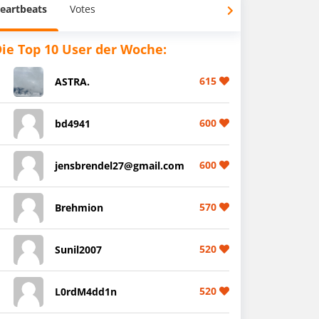
eartbeats
Votes
ie Top 10 User der Woche:
615
ASTRA.
600
bd4941
600
jensbrendel27@gmail.com
570
Brehmion
520
Sunil2007
520
L0rdM4dd1n