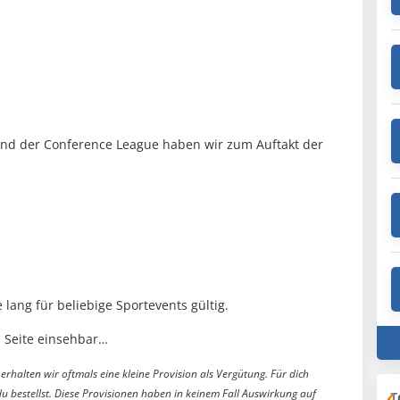
 und der Conference League haben wir zum Auftakt der
 lang für beliebige Sportevents gültig.
 Seite einsehbar…
erhalten wir oftmals eine kleine Provision als Vergütung. Für dich
du bestellst. Diese Provisionen haben in keinem Fall Auswirkung auf
T