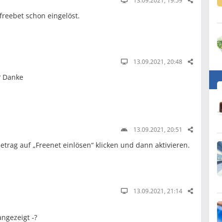
13.09.2021, 19:59
 freebet schon eingelöst.
13.09.2021, 20:48
n? Danke
13.09.2021, 20:51
trag auf „Freenet einlösen“ klicken und dann aktivieren.
13.09.2021, 21:14
angezeigt -?