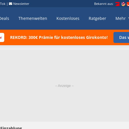
kTok
|
Newsletter
Bekannt aus:
Deals
Themenwelten
Kostenloses
Ratgeber
Mehr
REKORD: 300€ Prämie für kostenloses Girokonto!
Das w
€ Einzahlung