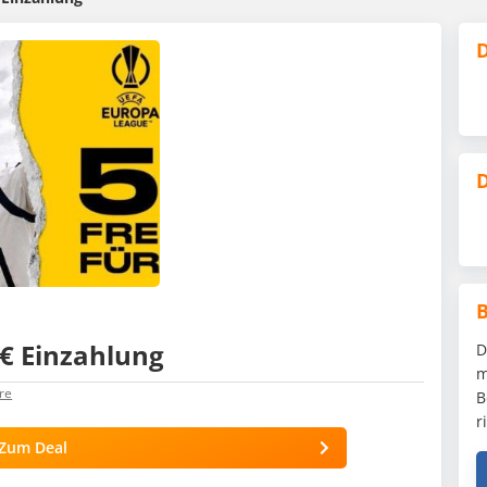
D
D
 € Einzahlung
D
m
re
B
r
Zum Deal