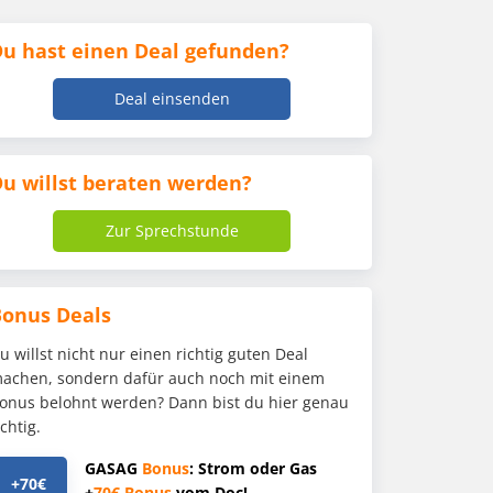
u hast einen Deal gefunden?
Deal einsenden
u willst beraten werden?
Zur Sprechstunde
Bonus Deals
u willst nicht nur einen richtig guten Deal
achen, sondern dafür auch noch mit einem
onus belohnt werden? Dann bist du hier genau
ichtig.
GASAG
Bonus
: Strom oder Gas
+70€
+
70€
Bonus
vom Doc!