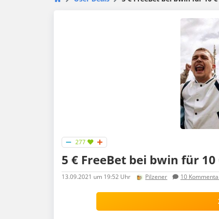
277
5 € FreeBet bei bwin für 10
13.09.2021
um 19:52 Uhr
Pilzener
10
Kommenta