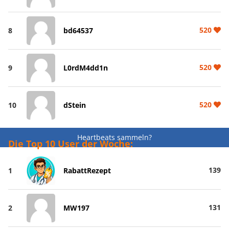
520
8
bd64537
520
9
L0rdM4dd1n
520
10
dStein
Heartbeats sammeln?
Die Top 10 User der Woche:
139
1
RabattRezept
131
2
MW197