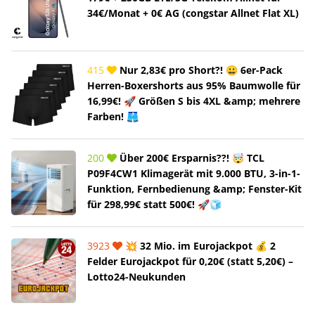
34€/Monat + 0€ AG (congstar Allnet Flat XL)
415
Nur 2,83€ pro Short?! 😀 6er-Pack
Herren-Boxershorts aus 95% Baumwolle für
16,99€! 🚀 Größen S bis 4XL &amp; mehrere
Farben! 🩳
200
Über 200€ Ersparnis??! 🤯 TCL
P09F4CW1 Klimagerät mit 9.000 BTU, 3-in-1-
Funktion, Fernbedienung &amp; Fenster-Kit
für 298,99€ statt 500€! 🚀🧊
3923
💥 32 Mio. im Eurojackpot 💰 2
Felder Eurojackpot für 0,20€ (statt 5,20€) –
Lotto24-Neukunden