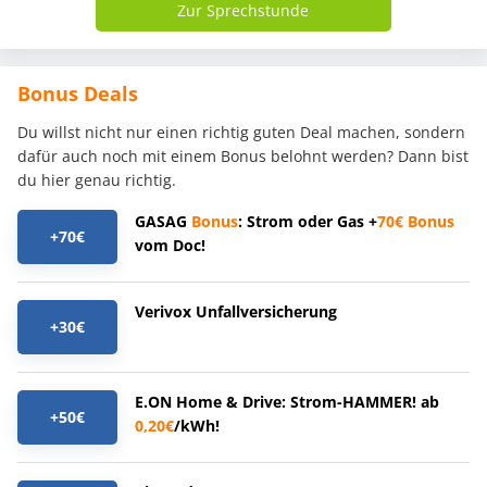
Zur Sprechstunde
Bonus Deals
Du willst nicht nur einen richtig guten Deal machen, sondern
dafür auch noch mit einem Bonus belohnt werden? Dann bist
du hier genau richtig.
GASAG
Bonus
: Strom oder Gas +
70€
Bonus
+70€
vom Doc!
Verivox Unfallversicherung
+30€
E.ON Home & Drive: Strom-HAMMER! ab
+50€
0,20€
/kWh!