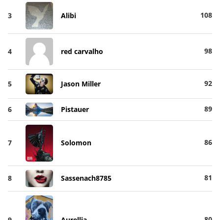
108
3
Alibi
98
4
red carvalho
92
5
Jason Miller
89
6
Pistauer
86
7
Solomon
81
8
Sassenach8785
80
9
Aurellia