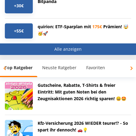
Bitpanda
+30€
quirion: ETF-Sparplan mit
175€
Prämien! 🤯
+55€
🥳🚀
Alle anzeigen
Top Ratgeber
Neuste Ratgeber
Favoriten
Gutscheine, Rabatte, T-Shirts & freier
Eintritt: Mit guten Noten bei den
Zeugnisaktionen 2026 richtig sparen! 😀🤩
Kfz-Versicherung 2026 WIEDER teurer!? - So
spart ihr dennoch! 🚗💡