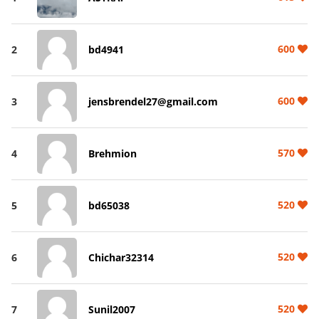
600
2
bd4941
600
3
jensbrendel27@gmail.com
570
4
Brehmion
520
5
bd65038
520
6
Chichar32314
520
7
Sunil2007