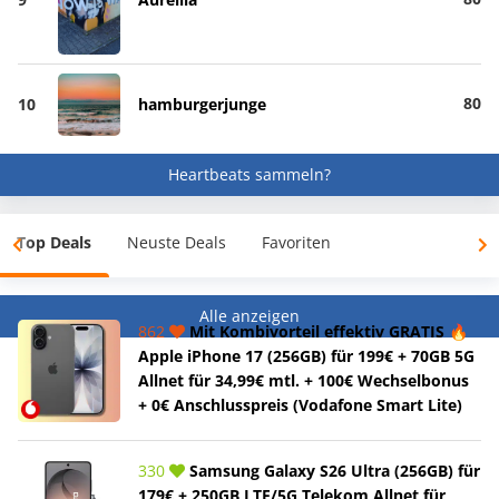
80
10
hamburgerjunge
Heartbeats sammeln?
Top Deals
Neuste Deals
Favoriten
Alle anzeigen
862
Mit Kombivorteil effektiv GRATIS 🔥
Apple iPhone 17 (256GB) für 199€ + 70GB 5G
Allnet für 34,99€ mtl. + 100€ Wechselbonus
+ 0€ Anschlusspreis (Vodafone Smart Lite)
330
Samsung Galaxy S26 Ultra (256GB) für
179€ + 250GB LTE/5G Telekom Allnet für