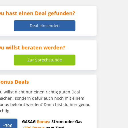
u hast einen Deal gefunden?
Deal einsenden
u willst beraten werden?
Zur Sprechstunde
Bonus Deals
u willst nicht nur einen richtig guten Deal
achen, sondern dafür auch noch mit einem
onus belohnt werden? Dann bist du hier genau
ichtig.
GASAG
Bonus
: Strom oder Gas
+70€
+
70€
Bonus
vom Doc!