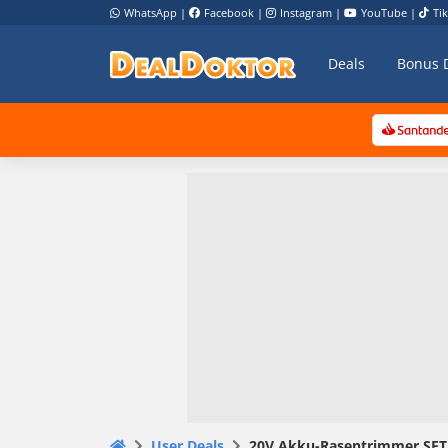
WhatsApp
|
Facebook
|
Instagram
|
YouTube
|
Ti
Deals
Bonus 
User Deals
20V Ak­ku-Ra­sen­trim­mer SET