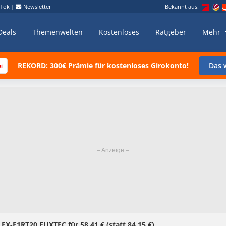
kTok
|
Newsletter
Bekannt aus:
Deals
Themenwelten
Kostenloses
Ratgeber
Mehr
REKORD: 300€ Prämie für kostenloses Girokonto!
Das w
 FX-E1RT20 FUXTEC für 58,41 € (statt 84,15 €)