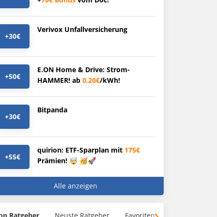
Verivox Unfallversicherung
+30€
E.ON Home & Drive: Strom-
+50€
HAMMER! ab
0,20€
/kWh!
Bitpanda
+30€
quirion: ETF-Sparplan mit
175€
+55€
Prämien! 🤯 🥳🚀
Alle anzeigen
op Ratgeber
Neuste Ratgeber
Favoriten