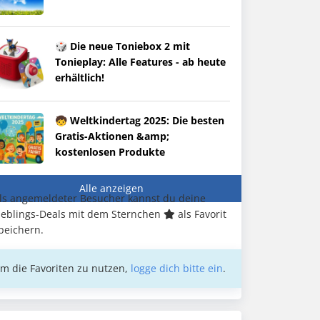
🎲 Die neue Toniebox 2 mit
Tonieplay: Alle Features - ab heute
erhältlich!
🧒 Weltkindertag 2025: Die besten
Gratis-Aktionen &amp;
kostenlosen Produkte
Alle anzeigen
ls angemeldeter Besucher kannst du deine
ieblings-Deals mit dem Sternchen
als Favorit
peichern.
m die Favoriten zu nutzen,
logge dich bitte ein
.