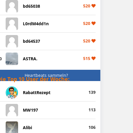
520
bd65038
520
L0rdM4dd1n
520
bd64537
515
0
ASTRA.
Heartbeats sammeln?
ie Top 10 User der Woche:
139
RabattRezept
113
MW197
106
Alibi