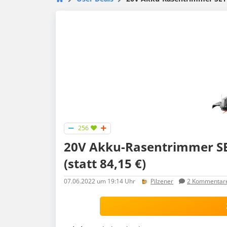
256
20V Ak­ku-Ra­sen­trim­mer 
(statt 84,15 €)
07.06.2022
um 19:14 Uhr
Pilzener
2
Kommentar