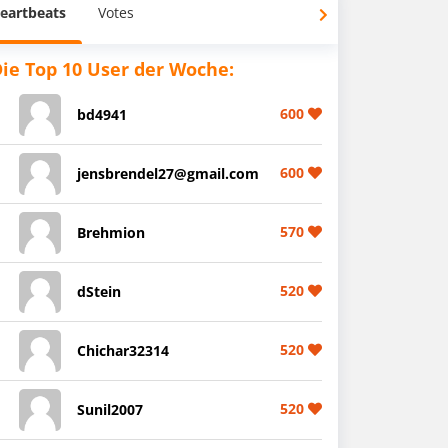
eartbeats
Votes
ie Top 10 User der Woche:
600
bd4941
600
jensbrendel27@gmail.com
570
Brehmion
520
dStein
520
Chichar32314
520
Sunil2007