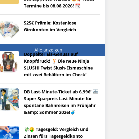
Termine bis 08.08.2026! 📆
525€ Prämie: Kostenlose
Girokonten im Vergleich
Alle anzeigen
Doppelter Eis-Genuss auf
Knopfdruck! 🍹 Die neue Ninja
SLUSHi Twist Slush-Eismaschine
mit zwei Behältern im Check!
DB Last-Minute-Ticket ab 6,99€! 🚈
Super Sparpreis Last Minute für
spontane Bahnreisen im Frühjahr
&amp; Sommer 2026!🧳
💸🤑 Tagesgeld: Vergleich und
Zinsen fürs Tagesgeldkonto