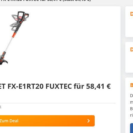
D
D
SET FX-E1RT20 FUXTEC für 58,41 €
D
m
e
B
r
Zum Deal